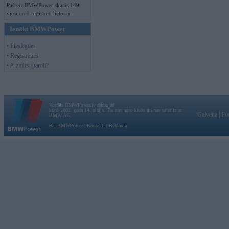
Pašreiz BMWPower skatās 149
viesi un 1 reģistrēti lietotāji.
Ienākt BMWPower
• Pieslēgties
• Reģistrēties
• Aizmirsi paroli?
Vortāls BMWPower.lv darbojas
kopš 2002. gada 14. maija. Tas nav auto klubs un nav saistīts ar
Galvena
|
Fo
BMW AG.
Par BMWPower
|
Kontakti
|
Reklāma