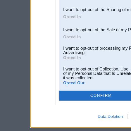
also be disclosed by us to 
I want to opt-out of the Sharing of 
Downstream Participants
th
Opted In
third parties.
I want to opt-out of the Sale of my 
Opted In
I want to opt-out of processing my 
Advertising.
Opted In
I want to opt-out of Collection, Use
of my Personal Data that Is Unrelat
it was collected.
Opted Out
CONFIRM
Data Deletion