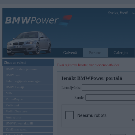
Sveiks,
Viesi!
Ie
Galvenā
Forums
Galerijas
Ziņas un raksti
Tikai reģistrēti lietotāji var pievienot atbildes!
BMW modeļu jaunumi
BMW testi
Ienākt BMWPower portālā
Tehnoloģijas & sasniegumi
BMW Latvijā
Lietotājvārds:
MINI
Parole:
Rolls-Royce
Pasākumi
Vadāmības tests
Autosports
BMWPower aktuāli
Reklāmas raksti