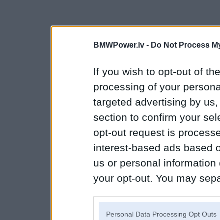
BMWPower.lv -
Do Not Process My
If you wish to opt-out of the
processing of your personal
targeted advertising by us
section to confirm your sel
opt-out request is proces
interest-based ads based o
us or personal information d
your opt-out. You may separ
disclosure of your personal
IAB’s list of downstream pa
Personal Data Processing Opt Outs