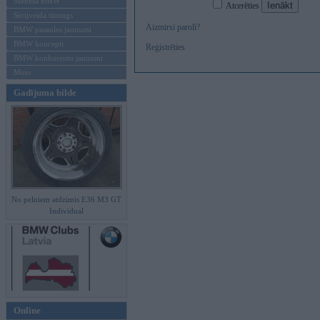
Mēneša BMW
Atcerēties
Sērijveida tūnings
Aizmirsi paroli?
BMW pasaules jaunumi
BMW koncepti
Reģistrēties
BMW konkurentu jaunumi
Moto
Gadījuma bilde
No pelniem atdzimis E36 M3 GT
Individual
Online