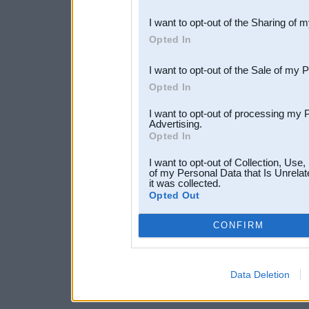
also be disclosed by us to 
I want to opt-out of the Sharing of 
Downstream Participants
th
Opted In
third parties.
I want to opt-out of the Sale of my 
Opted In
I want to opt-out of processing my 
Advertising.
Opted In
I want to opt-out of Collection, Use
of my Personal Data that Is Unrelat
it was collected.
Opted Out
CONFIRM
Data Deletion