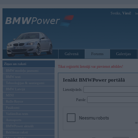
Sveiks,
Viesi!
Ie
Galvenā
Forums
Galerijas
Ziņas un raksti
Tikai reģistrēti lietotāji var pievienot atbildes!
BMW modeļu jaunumi
BMW testi
Ienākt BMWPower portālā
Tehnoloģijas & sasniegumi
BMW Latvijā
Lietotājvārds:
MINI
Parole:
Rolls-Royce
Pasākumi
Vadāmības tests
Autosports
BMWPower aktuāli
Reklāmas raksti