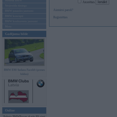
Mēneša BMW
Atcerēties
Sērijveida tūnings
Aizmirsi paroli?
BMW pasaules jaunumi
BMW koncepti
Reģistrēties
BMW konkurentu jaunumi
Moto
Gadījuma bilde
BMW E90 Sedans Facelift (preses
bildes)
Online
Pašreiz BMWPower skatās 89 viesi