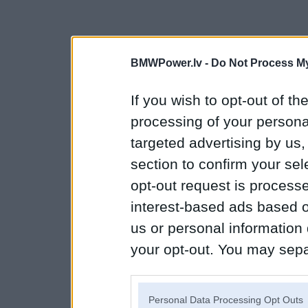
BMWPower.lv -
Do Not Process My
If you wish to opt-out of the
processing of your personal
targeted advertising by us
section to confirm your sel
opt-out request is proces
interest-based ads based o
us or personal information d
your opt-out. You may separ
disclosure of your personal
IAB’s list of downstream pa
Personal Data Processing Opt Outs