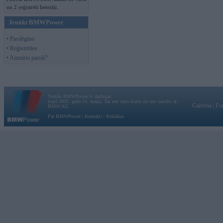
un 2 reģistrēti lietotāji.
Ienākt BMWPower
• Pieslēgties
• Reģistrēties
• Aizmirsi paroli?
Vortāls BMWPower.lv darbojas
kopš 2002. gada 14. maija. Tas nav auto klubs un nav saistīts ar
Galvena
|
Fo
BMW AG.
Par BMWPower
|
Kontakti
|
Reklāma