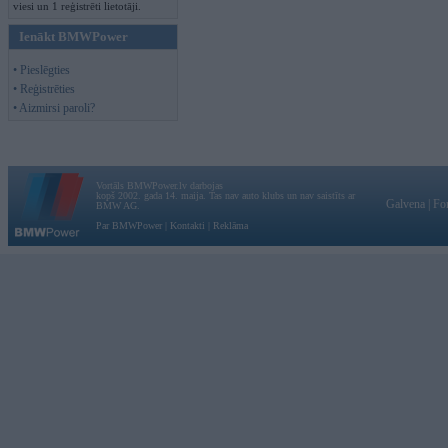
viesi un 1 reģistrēti lietotāji.
Ienākt BMWPower
• Pieslēgties
• Reģistrēties
• Aizmirsi paroli?
Vortāls BMWPower.lv darbojas
kopš 2002. gada 14. maija. Tas nav auto klubs un nav saistīts ar
Galvena
|
Fo
BMW AG.
Par BMWPower
|
Kontakti
|
Reklāma