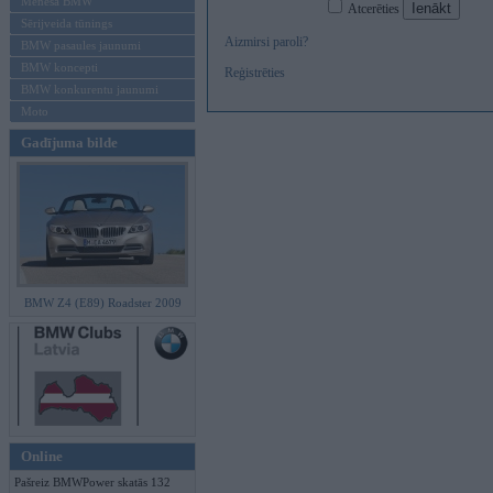
Mēneša BMW
Atcerēties
Sērijveida tūnings
Aizmirsi paroli?
BMW pasaules jaunumi
BMW koncepti
Reģistrēties
BMW konkurentu jaunumi
Moto
Gadījuma bilde
BMW Z4 (E89) Roadster 2009
Online
Pašreiz BMWPower skatās 132