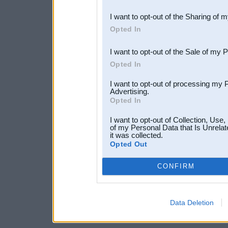
also be disclosed by us to 
I want to opt-out of the Sharing of 
Downstream Participants
th
Opted In
third parties.
I want to opt-out of the Sale of my 
Opted In
I want to opt-out of processing my 
Advertising.
Opted In
I want to opt-out of Collection, Use
of my Personal Data that Is Unrelat
it was collected.
Opted Out
CONFIRM
Data Deletion