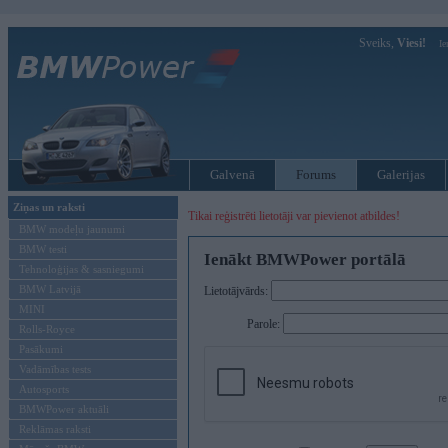
Sveiks,
Viesi!
Ie
Galvenā
Forums
Galerijas
Ziņas un raksti
Tikai reģistrēti lietotāji var pievienot atbildes!
BMW modeļu jaunumi
BMW testi
Ienākt BMWPower portālā
Tehnoloģijas & sasniegumi
BMW Latvijā
Lietotājvārds:
MINI
Parole:
Rolls-Royce
Pasākumi
Vadāmības tests
Autosports
BMWPower aktuāli
Reklāmas raksti