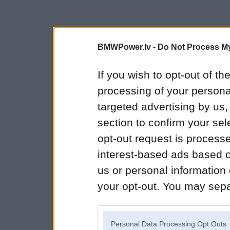
BMWPower.lv -
Do Not Process My
If you wish to opt-out of the
processing of your personal
targeted advertising by us
section to confirm your sel
opt-out request is proces
interest-based ads based o
us or personal information d
your opt-out. You may separ
disclosure of your personal
IAB’s list of downstream pa
Personal Data Processing Opt Outs