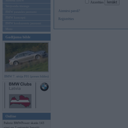
Mēneša BMW
Atcerēties
Sērijveida tūnings
Aizmirsi paroli?
BMW pasaules jaunumi
BMW koncepti
Reģistrēties
BMW konkurentu jaunumi
Moto
Gadījuma bilde
BMW 7. sērija F01 (preses bildes)
Online
Pašreiz BMWPower skatās 143
viesi un 2 reģistrēti lietotāji.