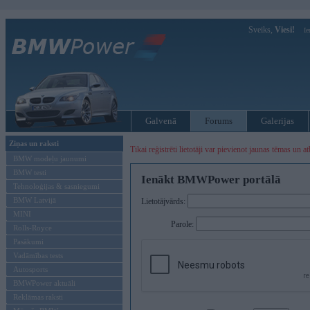
Sveiks,
Viesi!
Ie
Galvenā
Forums
Galerijas
Ziņas un raksti
Tikai reģistrēti lietotāji var pievienot jaunas tēmas un at
BMW modeļu jaunumi
BMW testi
Ienākt BMWPower portālā
Tehnoloģijas & sasniegumi
BMW Latvijā
Lietotājvārds:
MINI
Parole:
Rolls-Royce
Pasākumi
Vadāmības tests
Autosports
BMWPower aktuāli
Reklāmas raksti