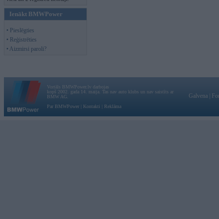
Ienākt BMWPower
• Pieslēgties
• Reģistrēties
• Aizmirsi paroli?
Vortāls BMWPower.lv darbojas
kopš 2002. gada 14. maija. Tas nav auto klubs un nav saistīts ar
Galvena
|
Fo
BMW AG.
Par BMWPower
|
Kontakti
|
Reklāma