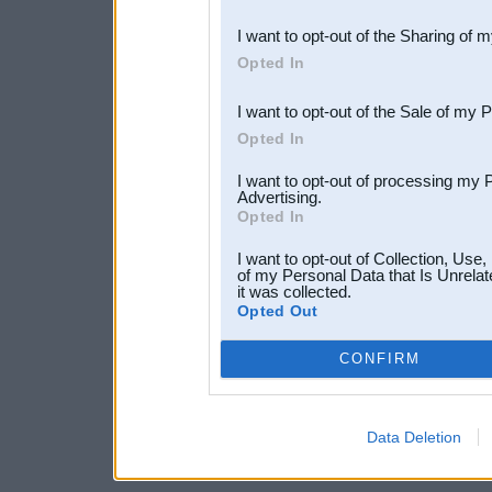
also be disclosed by us to 
I want to opt-out of the Sharing of 
Downstream Participants
th
Opted In
third parties.
I want to opt-out of the Sale of my 
Opted In
I want to opt-out of processing my 
Advertising.
Opted In
I want to opt-out of Collection, Use
of my Personal Data that Is Unrelat
it was collected.
Opted Out
CONFIRM
Data Deletion