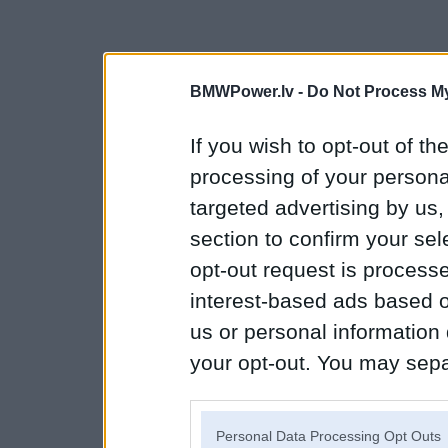
BMWPower.lv -
Do Not Process My
If you wish to opt-out of the
processing of your personal
targeted advertising by us
section to confirm your sel
opt-out request is proces
interest-based ads based o
us or personal information d
your opt-out. You may separ
disclosure of your personal
IAB’s list of downstream pa
Personal Data Processing Opt Outs