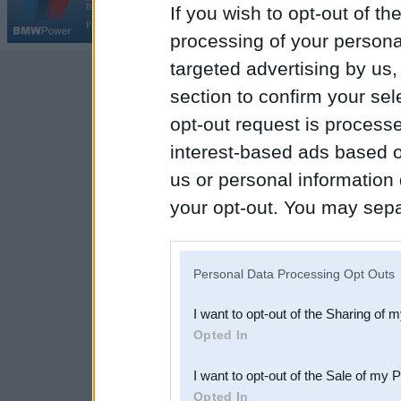
Galvena
|
Fo
BMW AG.
If you wish to opt-out of the
Par BMWPower
|
Kontakti
|
Reklāma
processing of your personal
targeted advertising by us
section to confirm your sel
opt-out request is proces
interest-based ads based o
us or personal information d
your opt-out. You may separ
disclosure of your personal
IAB’s list of downstream pa
Personal Data Processing Opt Outs
also be disclosed by us to 
I want to opt-out of the Sharing of 
Downstream Participants
th
Opted In
third parties.
I want to opt-out of the Sale of my 
Opted In