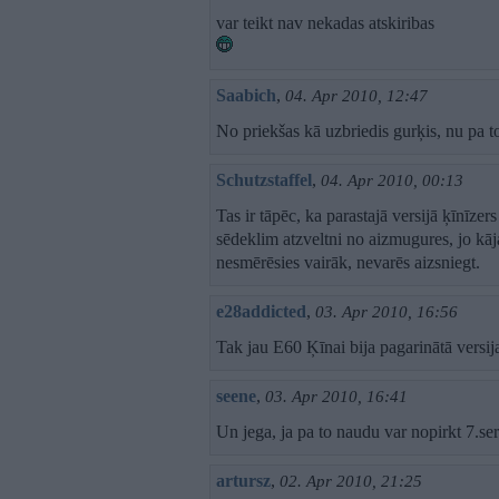
var teikt nav nekadas atskiribas
Saabich
,
04. Apr 2010, 12:47
No priekšas kā uzbriedis gurķis, nu pa t
Schutzstaffel
,
04. Apr 2010, 00:13
Tas ir tāpēc, ka parastajā versijā ķīnīze
sēdeklim atzveltni no aizmugures, jo kājas
nesmērēsies vairāk, nevarēs aizsniegt.
e28addicted
,
03. Apr 2010, 16:56
Tak jau E60 Ķīnai bija pagarinātā versij
seene
,
03. Apr 2010, 16:41
Un jega, ja pa to naudu var nopirkt 7.se
artursz
,
02. Apr 2010, 21:25