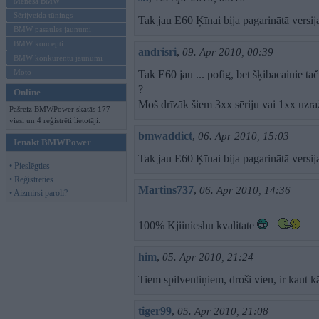
Mēneša BMW
Sērijveida tūnings
Tak jau E60 Ķīnai bija pagarinātā versij
BMW pasaules jaunumi
BMW koncepti
andrisri
,
09. Apr 2010, 00:39
BMW konkurentu jaunumi
Moto
Tak E60 jau ... pofig, bet šķibacainie t
?
Online
Moš drīzāk šiem 3xx sēriju vai 1xx uzra
Pašreiz BMWPower skatās 177
viesi un 4 reģistrēti lietotāji.
bmwaddict
,
06. Apr 2010, 15:03
Ienākt BMWPower
Tak jau E60 Ķīnai bija pagarinātā versij
• Pieslēgties
• Reģistrēties
Martins737
,
06. Apr 2010, 14:36
• Aizmirsi paroli?
100% Kjiinieshu kvalitate
him
,
05. Apr 2010, 21:24
Tiem spilventiņiem, droši vien, ir kaut 
tiger99
,
05. Apr 2010, 21:08