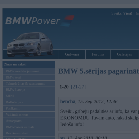
Sveiks,
Viesi!
Ie
Galvenā
Forums
Galerijas
Ziņas un raksti
BMW 5.sērijas pagarinātā
BMW modeļu jaunumi
BMW testi
Tehnoloģijas & sasniegumi
1-20
[21-27]
BMW Latvijā
MINI
hencha
,
15. Sep 2012, 12:46
Rolls-Royce
Pasākumi
Sveiki, gribēju padalīties ar info, kā
Vadāmības tests
EKONOMIJU Tavam auto, raksti skaipā 
Autosports
Iedošu info!
BMWPower aktuāli
Reklāmas raksti
sn
,
12. Apr 2010, 00:10