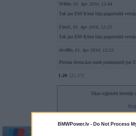
Wilde
,
01. Apr 2010, 12:44
Tak jau E60 Ķīnai bija pagarinātā versij
EimZ
,
01. Apr 2010, 12:25
Tak jau E60 Ķīnai bija pagarinātā versij
shvillis
,
01. Apr 2010, 12:22
Pirmaa doma,kas naak praataa(arii par E6
1-20
[21-27]
Tikai reģistrēti lietotāj
Reģi
BMWPower.lv -
Do Not Process My
Vortāls BMWPower.lv darbojas
kopš 2002. gada 14. maija. Tas nav auto klubs un nav saistīts ar