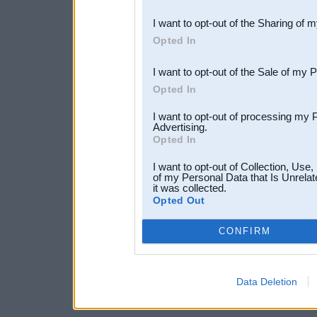
also be disclosed by us to 
I want to opt-out of the Sharing of 
Downstream Participants
th
Opted In
third parties.
I want to opt-out of the Sale of my 
Opted In
I want to opt-out of processing my 
Advertising.
Opted In
I want to opt-out of Collection, Use
of my Personal Data that Is Unrelat
it was collected.
Opted Out
CONFIRM
Data Deletion