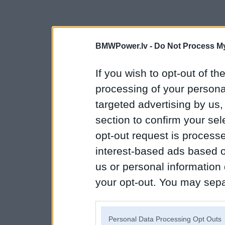
BMWPower.lv -
Do Not Process My
If you wish to opt-out of the
processing of your personal
targeted advertising by us
section to confirm your sel
opt-out request is proces
interest-based ads based o
us or personal information d
your opt-out. You may separ
disclosure of your personal
IAB’s list of downstream pa
Personal Data Processing Opt Outs