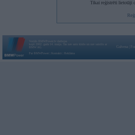
Tikai reģistrēti lietotāj
Reģi
Vortāls BMWPower.lv darbojas
kopš 2002. gada 14. maija. Tas nav auto klubs un nav saistīts ar
Galvena
|
Fo
BMW AG.
Par BMWPower
|
Kontakti
|
Reklāma