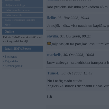
Mēneša BMW
Sērijveida tūnings
labs projekts shlesitim par kadiem 45 mil
BMW pasaules jaunumi
BMW koncepti
ilziite
,
05. Nov 2008, 19:44
BMW konkurentu jaunumi
Moto
Ja nojūk - dir... visa nauda un kapitāls,
Online
shvillis
,
31. Oct 2008, 00:21
Pašreiz BMWPower skatās 88 viesi
un 4 reģistrēti lietotāji.
,mlja tas jau tas pats,kaa ieshuut mikr
Ienākt BMWPower
markelis
,
30. Oct 2008, 16:08
• Pieslēgties
• Reģistrēties
bmw atsleega - sabiedriskaa transporta b
• Aizmirsi paroli?
Tune-L
,
30. Oct 2008, 15:49
Nu i nafig taadu suudu !
Zaglers 24 stundas diennaktii zinaas kur 
1-8