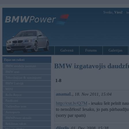
Sveiks,
Viesi!
Ie
Galvenā
Forums
Galerijas
Ziņas un raksti
BMW izgatavojis daudzfu
BMW modeļu jaunumi
BMW testi
Tehnoloģijas & sasniegumi
1-8
BMW Latvijā
MINI
anamaL
,
18. Nov 2011, 15:04
Rolls-Royce
Pasākumi
http://cut.lv/Q7M
- iesaku šeit pelnīt na
Vadāmības tests
to nenožēlosi! Iesaku, jo pats pārbaudī
Autosports
(sorry par spam)
BMWPower aktuāli
Reklāmas raksti
diizelis
,
01. Dec 2008, 15:38