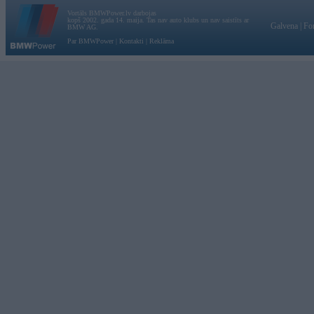
Vortāls BMWPower.lv darbojas
kopš 2002. gada 14. maija. Tas nav auto klubs un nav saistīts ar
Galvena
|
Fo
BMW AG.
Par BMWPower
|
Kontakti
|
Reklāma