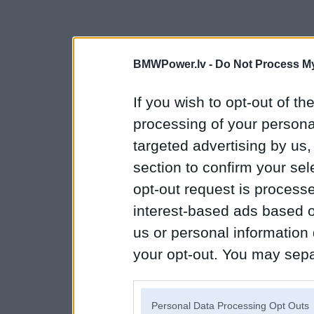
BMWPower.lv -
Do Not Process My
If you wish to opt-out of the
processing of your personal
targeted advertising by us
section to confirm your sel
opt-out request is proces
interest-based ads based o
us or personal information d
your opt-out. You may separ
disclosure of your personal
IAB’s list of downstream pa
Personal Data Processing Opt Outs