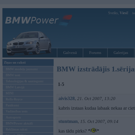
Sveiks,
Viesi!
Ie
Galvenā
Forums
Galerijas
Ziņas un raksti
BMW izstrādājis 1.sērija
BMW modeļu jaunumi
BMW testi
Tehnoloģijas & sasniegumi
1-5
BMW Latvijā
MINI
aivis328
,
21. Oct 2007, 13:20
Rolls-Royce
Pasākumi
kabris izstaas kudaa labaak nekaa ar cie
Vadāmības tests
Autosports
stuntman
,
15. Oct 2007, 09:14
BMWPower aktuāli
Reklāmas raksti
kas tādu pirks?