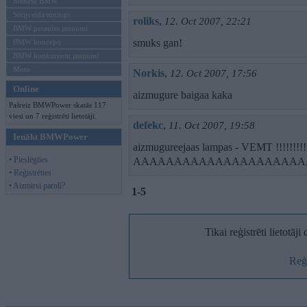
Mēneša BMW
Sērijveida tūnings
roliks
,
12. Oct 2007, 22:21
BMW pasaules jaunumi
smuks gan!
BMW koncepti
BMW konkurentu jaunumi
Moto
Norkis
,
12. Oct 2007, 17:56
Online
aizmugure baigaa kaka
Pašreiz BMWPower skatās 117
viesi un 7 reģistrēti lietotāji.
defekc
,
11. Oct 2007, 19:58
Ienākt BMWPower
aizmugureejaas lampas - VEMT !!!!!!!!!
• Pieslēgties
AAAAAAAAAAAAAAAAAAAAAA
• Reģistrēties
• Aizmirsi paroli?
1-5
Tikai reģistrēti lietotāj
Reģi