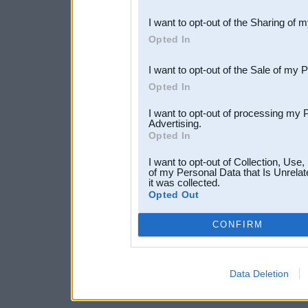
also be disclosed by us to 
I want to opt-out of the Sharing of 
Downstream Participants
th
Opted In
third parties.
I want to opt-out of the Sale of my 
Opted In
I want to opt-out of processing my 
Advertising.
Opted In
I want to opt-out of Collection, Use
of my Personal Data that Is Unrelat
it was collected.
Opted Out
CONFIRM
Data Deletion