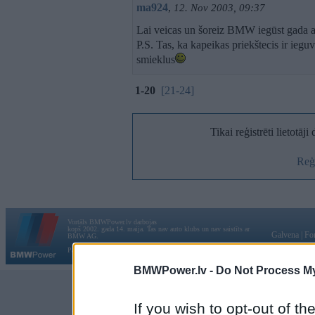
ma924
,
12. Nov 2003, 09:37
Lai veicas un šoreiz BMW iegūst gada au
P.S. Tas, ka kapeikas priekštecis ir ieg
smieklus
1-20
[21-24]
Tikai reģistrēti lietotāj
Reģi
Vortāls BMWPower.lv darbojas
kopš 2002. gada 14. maija. Tas nav auto klubs un nav saistīts ar
Galvena
|
Fo
BMW AG.
Par BMWPower
|
Kontakti
|
Reklāma
BMWPower.lv -
Do Not Process My
If you wish to opt-out of the