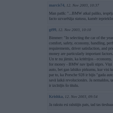
marcis74
,
12. Nov 2003, 10:37
Man patīk: "...BMW atkal paliks, iespēja
facto uzvarētāja statusu, kamēr iepriekš
gt99
,
12. Nov 2003, 10:10
Bimmer: "In selecting the car of the year
comfort, safety, economy, handling, per
requirements, driver satisfaction, and pr
money are particularly important factors.
Un te nu jāmin, ka kritērijos - economy,
for money - BMW nav īpaši stiprs. Viņi 
auto, bet gan labāko pirkumu, kur visi kri
par to, ka Porsche 928 ir bijis "gada auto"
savā laikā revolucionārs. Ja nemaldos, tad
ir izcīnījis šo titulu.
Krishka
,
12. Nov 2003, 09:54
Ja rakstu esi ralstiijis pats, tad tas ties