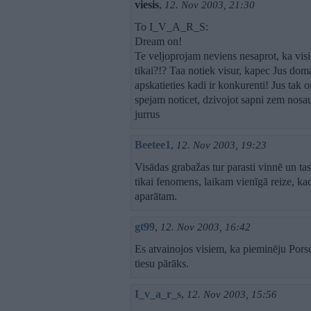
viesis
,
12. Nov 2003, 21:30
To I_V_A_R_S:
Dream on!
Te veljoprojam neviens nesaprot, ka visi 
tikai?!? Taa notiek visur, kapec Jus d
apskatieties kadi ir konkurenti! Jus tak o
spejam noticet, dzivojot sapni zem n
jurrus
Beetee1
,
12. Nov 2003, 19:23
Visādas grabažas tur parasti vinnē un tas 
tikai fenomens, laikam vienīgā reize, ka
aparātam.
gt99
,
12. Nov 2003, 16:42
Es atvainojos visiem, ka pieminēju Por
tiesu pārāks.
I_v_a_r_s
,
12. Nov 2003, 15:56