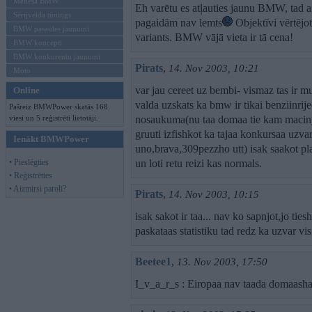
Mēneša BMW
Eh varētu es atļauties jaunu BMW, tad ar
Sērijveida tūnings
pagaidām nav lemts
Objektīvi vērtēj
BMW pasaules jaunumi
variants. BMW vājā vieta ir tā cena!
BMW koncepti
BMW konkurentu jaunumi
Pirats
,
14. Nov 2003, 10:21
Moto
var jau cereet uz bembi- vismaz tas ir m
Online
valda uzskats ka bmw ir tikai benziinrije
Pašreiz BMWPower skatās 168
viesi un 5 reģistrēti lietotāji.
nosaukuma(nu taa domaa tie kam macinjs
gruuti izfishkot ka tajaa konkursaa uzvar 
Ienākt BMWPower
uno,brava,309pezzho utt) isak saakot pla
• Pieslēgties
un loti retu reizi kas normals.
• Reģistrēties
• Aizmirsi paroli?
Pirats
,
14. Nov 2003, 10:15
isak sakot ir taa... nav ko sapnjot,jo tie
paskataas statistiku tad redz ka uzv
Beetee1
,
13. Nov 2003, 17:50
I_v_a_r_s : Eiropaa nav taada domaasha