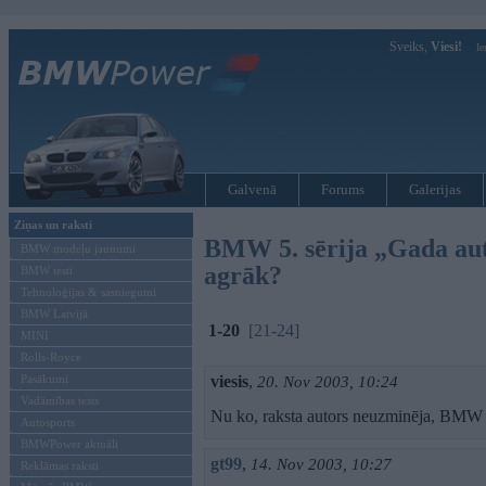
Sveiks,
Viesi!
Ie
Galvenā
Forums
Galerijas
Ziņas un raksti
BMW 5. sērija „Gada auto
BMW modeļu jaunumi
agrāk?
BMW testi
Tehnoloģijas & sasniegumi
BMW Latvijā
1-20
[21-24]
MINI
Rolls-Royce
Pasākumi
viesis
,
20. Nov 2003, 10:24
Vadāmības tests
Nu ko, raksta autors neuzminēja, BMW ti
Autosports
BMWPower aktuāli
gt99
,
14. Nov 2003, 10:27
Reklāmas raksti