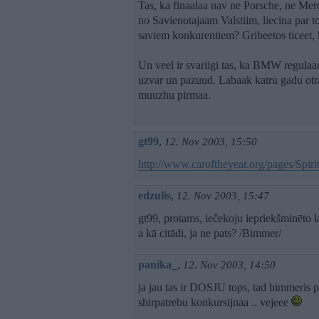
Tas, ka finaalaa nav ne Porsche, ne Merc
no Savienotajaam Valstiim, liecina par 
saviem konkurentiem? Gribeetos ticeet, k
Un veel ir svariigi tas, ka BMW regulaari
uzvar un pazuud. Labaak katru gadu otra
muuzhu pirmaa.
gt99
,
12. Nov 2003, 15:50
http://www.caroftheyear.org/pages/Spir
edzulis
,
12. Nov 2003, 15:47
gt99, protams, iečekoju iepriekšminēto la
a kā citādi, ja ne pats? /Bimmer/
panika_
,
12. Nov 2003, 14:50
ja jau tas ir DOSJU tops, tad bimmeri
shirpatrebu konkursijnaa .. vejeee