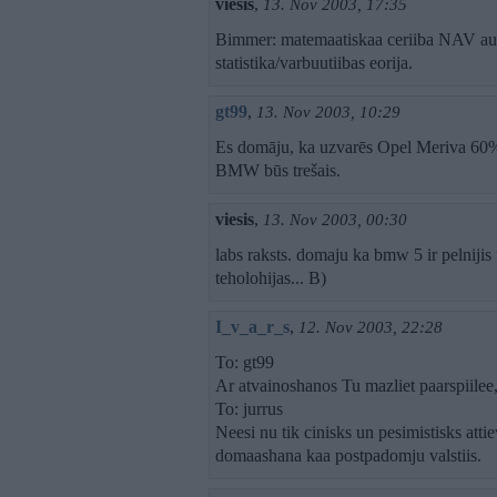
viesis
,
13. Nov 2003, 17:35
Bimmer: matemaatiskaa ceriiba NAV aug
statistika/varbuutiibas eorija.
gt99
,
13. Nov 2003, 10:29
Es domāju, ka uzvarēs Opel Meriva 60
BMW būs trešais.
viesis
,
13. Nov 2003, 00:30
labs raksts. domaju ka bmw 5 ir pelnijis u
teholohijas... B)
I_v_a_r_s
,
12. Nov 2003, 22:28
To: gt99
Ar atvainoshanos Tu mazliet paarspiilee
To: jurrus
Neesi nu tik cinisks un pesimistisks atti
domaashana kaa postpadomju valstiis.