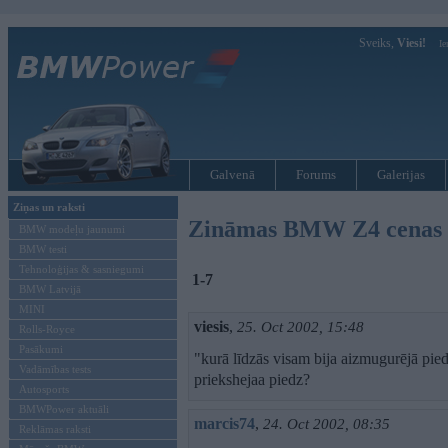
Sveiks,
Viesi!
Ie
Galvenā
Forums
Galerijas
Ziņas un raksti
Zināmas BMW Z4 cenas
BMW modeļu jaunumi
BMW testi
Tehnoloģijas & sasniegumi
1-7
BMW Latvijā
MINI
viesis
,
25. Oct 2002, 15:48
Rolls-Royce
Pasākumi
"kurā līdzās visam bija aizmugurējā pied
Vadāmības tests
priekshejaa piedz?
Autosports
BMWPower aktuāli
marcis74
,
24. Oct 2002, 08:35
Reklāmas raksti