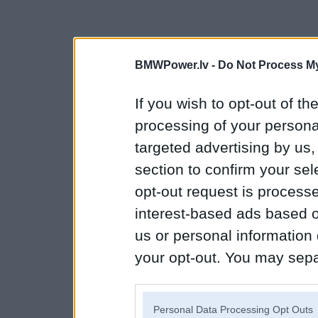
BMWPower.lv -
Do Not Process My
If you wish to opt-out of the
processing of your personal
targeted advertising by us
section to confirm your sel
opt-out request is proces
interest-based ads based o
us or personal information d
your opt-out. You may separ
disclosure of your personal
IAB’s list of downstream pa
Personal Data Processing Opt Outs