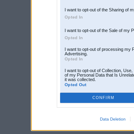
also be disclosed by us to 
I want to opt-out of the Sharing of 
Downstream Participants
th
Opted In
third parties.
I want to opt-out of the Sale of my 
Opted In
I want to opt-out of processing my 
Advertising.
Opted In
I want to opt-out of Collection, Use
of my Personal Data that Is Unrelat
it was collected.
Opted Out
CONFIRM
Data Deletion