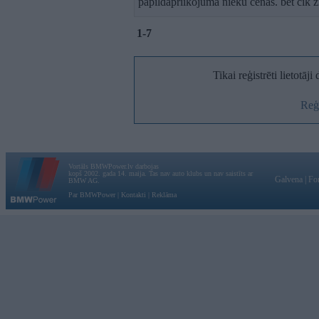
papildapriikojuma nieku cenas. bet cik z
1-7
Tikai reģistrēti lietotāj
Reģi
Vortāls BMWPower.lv darbojas
kopš 2002. gada 14. maija. Tas nav auto klubs un nav saistīts ar
Galvena
|
Fo
BMW AG.
Par BMWPower
|
Kontakti
|
Reklāma