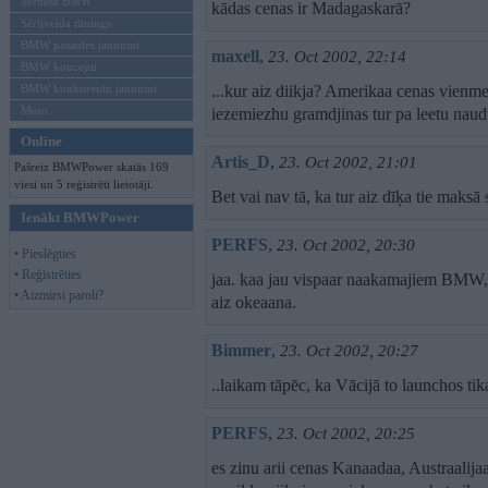
Mēneša BMW
kādas cenas ir Madagaskarā?
Sērijveida tūnings
BMW pasaules jaunumi
maxell
,
23. Oct 2002, 22:14
BMW koncepti
BMW konkurentu jaunumi
...kur aiz diikja? Amerikaa cenas vienmeer
Moto
iezemiezhu gramdjinas tur pa leetu naudu
Online
Artis_D
,
23. Oct 2002, 21:01
Pašreiz BMWPower skatās 169
viesi un 5 reģistrēti lietotāji.
Bet vai nav tā, ka tur aiz dīķa tie maksā s
Ienākt BMWPower
PERFS
,
23. Oct 2002, 20:30
• Pieslēgties
• Reģistrēties
jaa. kaa jau vispaar naakamajiem BMW, ar
• Aizmirsi paroli?
aiz okeaana.
Bimmer
,
23. Oct 2002, 20:27
..laikam tāpēc, ka Vācijā to launchos ti
PERFS
,
23. Oct 2002, 20:25
es zinu arii cenas Kanaadaa, Austraalijaa 