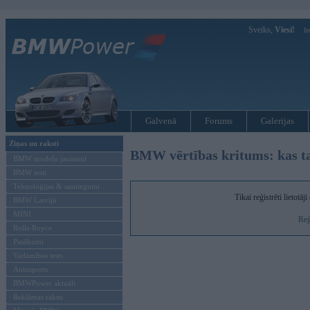
Sveiks,
Viesi!
Ie
Galvenā
Forums
Galerijas
Ziņas un raksti
BMW vērtības kritums: kas tas
BMW modeļu jaunumi
BMW testi
Tehnoloģijas & sasniegumi
Tikai reģistrēti lietotā
BMW Latvijā
MINI
Reģ
Rolls-Royce
Pasākumi
Vadāmības tests
Autosports
BMWPower aktuāli
Reklāmas raksti