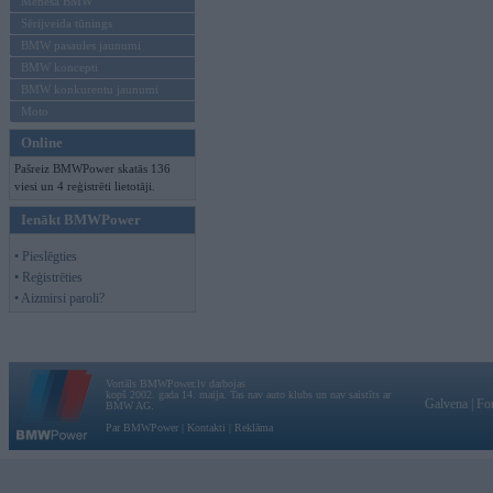
Mēneša BMW
Sērijveida tūnings
BMW pasaules jaunumi
BMW koncepti
BMW konkurentu jaunumi
Moto
Online
Pašreiz BMWPower skatās 136
viesi un 4 reģistrēti lietotāji.
Ienākt BMWPower
• Pieslēgties
• Reģistrēties
• Aizmirsi paroli?
Vortāls BMWPower.lv darbojas
kopš 2002. gada 14. maija. Tas nav auto klubs un nav saistīts ar
Galvena
|
Fo
BMW AG.
Par BMWPower
|
Kontakti
|
Reklāma