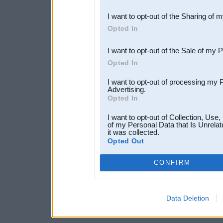
also be disclosed by us to 
I want to opt-out of the Sharing of 
Downstream Participants
th
Opted In
third parties.
I want to opt-out of the Sale of my 
Opted In
I want to opt-out of processing my 
Advertising.
Opted In
I want to opt-out of Collection, Use
of my Personal Data that Is Unrelat
it was collected.
Opted Out
CONFIRM
Data Deletion