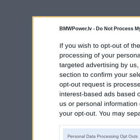
BMWPower.lv -
Do Not Process My
If you wish to opt-out of the
processing of your personal
targeted advertising by us
section to confirm your sel
opt-out request is proces
interest-based ads based o
us or personal information d
your opt-out. You may separ
disclosure of your personal
IAB’s list of downstream pa
Personal Data Processing Opt Outs