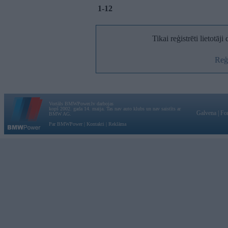
1-12
Tikai reģistrēti lietotāj
Reģi
Vortāls BMWPower.lv darbojas
kopš 2002. gada 14. maija. Tas nav auto klubs un nav saistīts ar
Galvena
|
Fo
BMW AG.
Par BMWPower
|
Kontakti
|
Reklāma