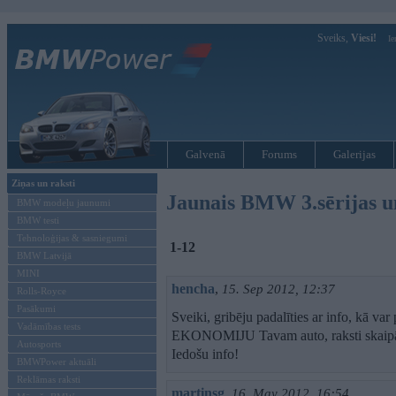
Sveiks,
Viesi!
Ie
Galvenā
Forums
Galerijas
Ziņas un raksti
Jaunais BMW 3.sērijas un
BMW modeļu jaunumi
BMW testi
Tehnoloģijas & sasniegumi
1-12
BMW Latvijā
MINI
hencha
,
15. Sep 2012, 12:37
Rolls-Royce
Pasākumi
Sveiki, gribēju padalīties ar info, kā
Vadāmības tests
EKONOMIJU Tavam auto, raksti skaipā 
Autosports
Iedošu info!
BMWPower aktuāli
Reklāmas raksti
martinsg
,
16. May 2012, 16:54