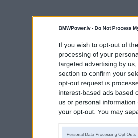
BMWPower.lv -
Do Not Process My
If you wish to opt-out of the
processing of your personal
targeted advertising by us
section to confirm your sel
opt-out request is proces
interest-based ads based o
us or personal information d
your opt-out. You may separ
disclosure of your personal
IAB’s list of downstream pa
Personal Data Processing Opt Outs