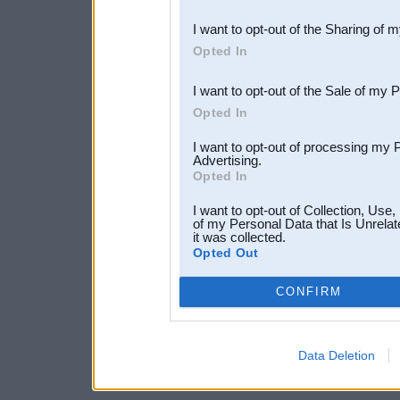
also be disclosed by us to 
I want to opt-out of the Sharing of 
Downstream Participants
th
Opted In
third parties.
I want to opt-out of the Sale of my 
Opted In
I want to opt-out of processing my 
Advertising.
Opted In
I want to opt-out of Collection, Use
of my Personal Data that Is Unrelat
it was collected.
Opted Out
CONFIRM
Data Deletion