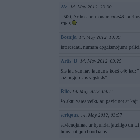
AV
,
14. May 2012, 23:30
+500, Artim - ari manam ex-e46 touringa
stikls
Bosnija
,
14. May 2012, 10:39
interesanti, numura apgaismojums palicis
Artis_D
,
14. May 2012, 09:25
Šis jau gan nav jaunums kopš e46 jau: "
aizmugurējais vējstikls"
Rifo
,
14. May 2012, 04:11
šo aktu varēs veikt, arī pavicinot ar kāj
seriqous
,
14. May 2012, 03:57
savienojumaa ar hyundai jaudiigo un tai
buus pat ljoti baudaams