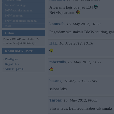
Mēneša BMW
Sērijveida tūnings
Atverams logs bija jau E34
BMW pasaules jaunumi
Bet vispaar auto
BMW koncepti
BMW konkurentu jaunumi
konussib
,
16. May 2012, 10:50
Moto
Pagaidām skaistākais BMW touring, ga
Online
Pašreiz BMWPower skatās 322
HaL
,
16. May 2012, 10:16
viesi un 5 reģistrēti lietotāji.
Ienākt BMWPower
• Pieslēgties
mbertulis
,
15. May 2012, 23:22
• Reģistrēties
• Aizmirsi paroli?
hasans
,
15. May 2012, 22:45
salons labs
Taspac
,
15. May 2012, 00:03
Shis ir labs. Bail iedomaaties cik smuks