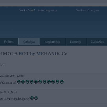
Sveiks,
Viesi!
|
Sestdiena, 8. augusts
Ienākt
Reģistrācija
Forums
Galerijas
Reģistrācija
Lietotāji
Meklētājs
 IMOLA ROT by MEHANIK LV
-58]
29. Mar 2014, 12:18
roblemas ar to?
Mar 2014, 11:10
ts ka sture bija laba puse.