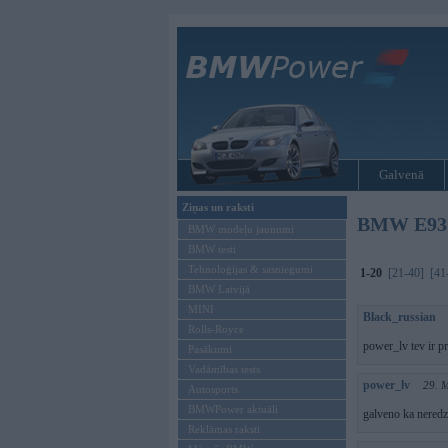
Galvenā
Ziņas un raksti
BMW E93
BMW modeļu jaunumi
BMW testi
Tehnoloģijas & sasniegumi
1-20
[21-40]
[41
BMW Latvijā
MINI
Black_russian
Rolls-Royce
power_lv tev ir p
Pasākumi
Vadāmības tests
power_lv
29. 
Autosports
BMWPower aktuāli
galveno ka neredze
Reklāmas raksti