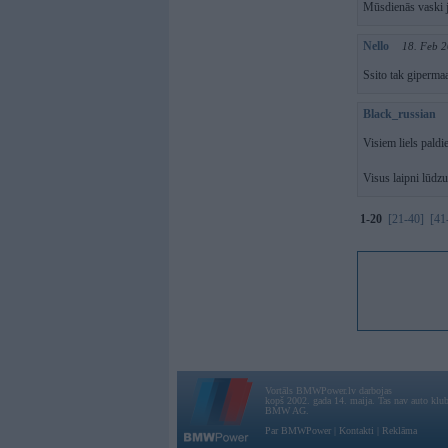
Mūsdienās vaski j
Nello
18. Feb 2
Ssito tak gipermaa
Black_russian
Visiem liels pald
Visus laipni lūdz
1-20
[21-40]
[41
Vortāls BMWPower.lv darbojas
kopš 2002. gada 14. maija. Tas nav auto klubs
BMW AG.
Par BMWPower
|
Kontakti
|
Reklāma