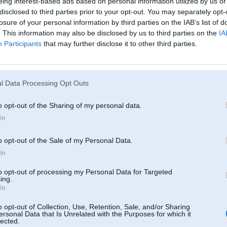
eing interest-based ads based on personal information utilized by us or
disclosed to third parties prior to your opt-out. You may separately opt-
8. Feb 2014, 23:32
losure of your personal information by third parties on the IAB’s list of
. This information may also be disclosed by us to third parties on the
IA
neaug no
tad var arī akmeni uzpulēt (paskaties kaut vai kapakmeņus
)
Participants
that may further disclose it to other third parties.
ntāri pulējās arī keramiskā laka, tik tur ir šis, tas jāzin un jāprot
014, 22:45
u. Jūs akmeni variet uzpulēt? Nē. Tad kā jūs taisaties vasarā uzpulēt savu keramisko laku?
l Data Processing Opt Outs
am vecumam, jo tā ir mega cieta un nepulējas.
o opt-out of the Sharing of my personal data.
b 2014, 19:00
In
m "Mehanikam", pie ieejas stāvēja - izskatījās tiešām labi!
. Feb 2014, 18:45
o opt-out of the Sale of my Personal Data.
 e39 maksatu tikai zila metalika?
In
to opt-out of processing my Personal Data for Targeted
4, 17:03
ing.
In
 arī visi pupi tavējie!
Vēl FL lampas un
o opt-out of Collection, Use, Retention, Sale, and/or Sharing
18. Feb 2014, 15:00
ersonal Data that Is Unrelated with the Purposes for which it
lected.
 nedod Dievs!