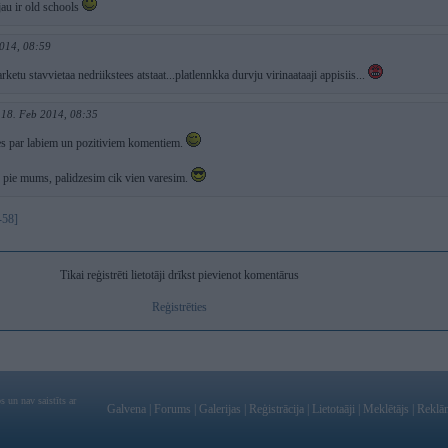
au ir old schools
014, 08:59
rketu stavvietaa nedriikstees atstaat...platlennkka durvju virinaataaji appisiis...
18. Feb 2014, 08:35
ies par labiem un pozitiviem komentiem.
u pie mums, palidzesim cik vien varesim.
-58]
Tikai reģistrēti lietotāji drīkst pievienot komentārus
Reģistrēties
 un nav saistīts ar
Galvena
|
Forums
|
Galerijas
|
Reģistrācija
|
Lietotaāji
|
Meklētājs
|
Reklā