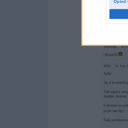
Opted 
Belluuns
18. F
atgādina BR bijuš
mamuts69
18.
Rekur jau ir ielikt
Zeebalds
18. F
cMukiNJi
RM1
18. Feb 2
Spike:
Tas ir keramiskā
Tādi tagad ir piee
detaļām, diskiem,
Galvenais nosacīj
jo pēc tam ilgi (~
Šādu pārklājumsu e