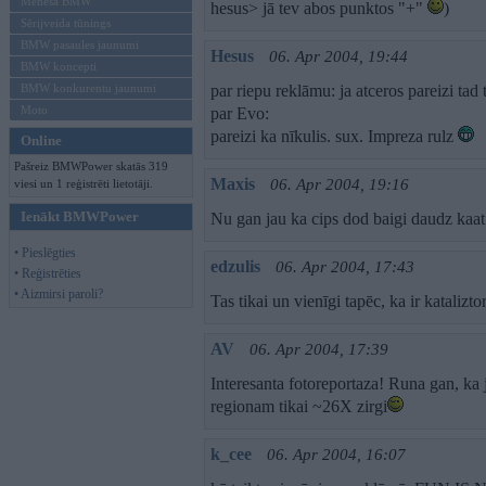
Mēneša BMW
hesus> jā tev abos punktos "+"
)
Sērijveida tūnings
BMW pasaules jaunumi
Hesus
06. Apr 2004, 19:44
BMW koncepti
BMW konkurentu jaunumi
par riepu reklāmu: ja atceros pareizi tad
Moto
par Evo:
pareizi ka nīkulis. sux. Impreza rulz
Online
Pašreiz BMWPower skatās 319
Maxis
06. Apr 2004, 19:16
viesi un 1 reģistrēti lietotāji.
Ienākt BMWPower
Nu gan jau ka cips dod baigi daudz kaa
• Pieslēgties
edzulis
06. Apr 2004, 17:43
• Reģistrēties
• Aizmirsi paroli?
Tas tikai un vienīgi tapēc, ka ir kataliztor
AV
06. Apr 2004, 17:39
Interesanta fotoreportaza! Runa gan, ka 
regionam tikai ~26X zirgi
k_cee
06. Apr 2004, 16:07