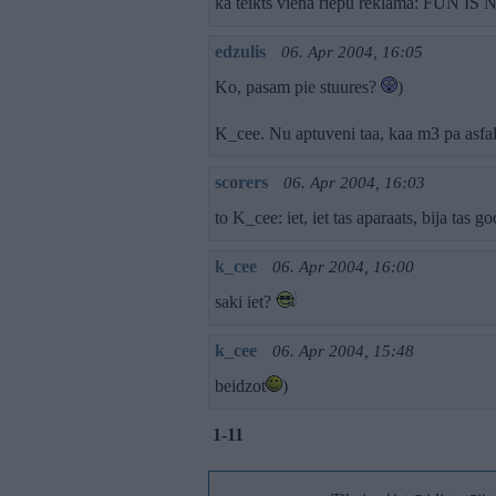
kā teikts vienā riepu reklāmā: FUN
edzulis
06. Apr 2004, 16:05
Ko, pasam pie stuures?
)
K_cee. Nu aptuveni taa, kaa m3 pa asfal
scorers
06. Apr 2004, 16:03
to K_cee: iet, iet tas aparaats, bija tas g
k_cee
06. Apr 2004, 16:00
saki iet?
k_cee
06. Apr 2004, 15:48
beidzot
)
1-11