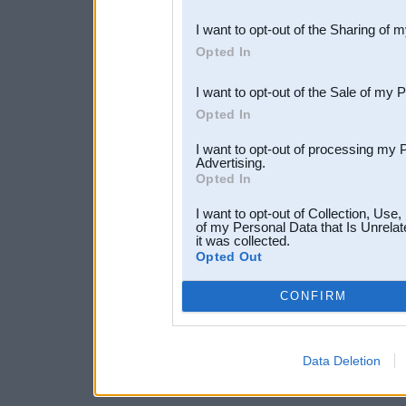
also be disclosed by us to 
I want to opt-out of the Sharing of 
Downstream Participants
th
Opted In
third parties.
I want to opt-out of the Sale of my 
Opted In
I want to opt-out of processing my 
Advertising.
Opted In
I want to opt-out of Collection, Use
of my Personal Data that Is Unrelat
it was collected.
Opted Out
CONFIRM
Data Deletion