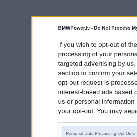
BMWPower.lv -
Do Not Process My
If you wish to opt-out of the
processing of your personal
targeted advertising by us
section to confirm your sel
opt-out request is proces
interest-based ads based o
us or personal information d
your opt-out. You may separ
disclosure of your personal
IAB’s list of downstream pa
Personal Data Processing Opt Outs