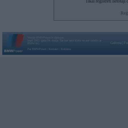
Tikai reģistrēti lietotāj
Reģi
Vortāls BMWPower.lv darbojas
kopš 2002. gada 14. maija. Tas nav auto klubs un nav saistīts ar
Galvena
|
Fo
BMW AG.
Par BMWPower
|
Kontakti
|
Reklāma