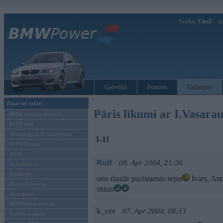
Sveiks,
Viesi!
Ie
Galvenā
Forums
Galerijas
Ziņas un raksti
Pāris līkumi ar I.Vasar
BMW modeļu jaunumi
BMW testi
Tehnoloģijas & sasniegumi
1-11
BMW Latvijā
MINI
Ruff
08. Apr 2004, 21:20
Rolls-Royce
Pasākumi
ooo daudz pazistamas sejas
Ivars, An
Vadāmības tests
shitas
Autosports
BMWPower aktuāli
k_cee
07. Apr 2004, 08:13
Reklāmas raksti