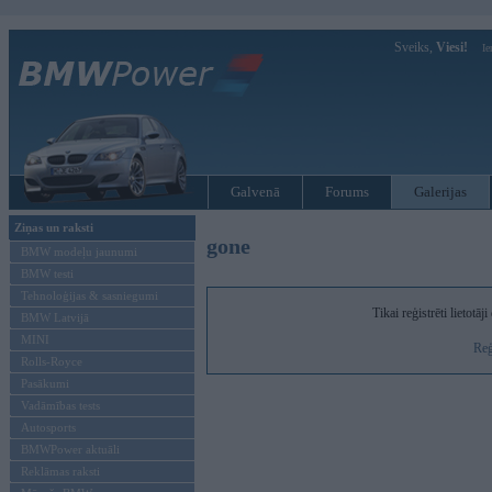
Sveiks,
Viesi!
Ie
Galvenā
Forums
Galerijas
Ziņas un raksti
gone
BMW modeļu jaunumi
BMW testi
Tehnoloģijas & sasniegumi
Tikai reģistrēti lietotā
BMW Latvijā
MINI
Reģ
Rolls-Royce
Pasākumi
Vadāmības tests
Autosports
BMWPower aktuāli
Reklāmas raksti