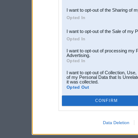
also be disclosed by us to 
I want to opt-out of the Sharing of 
Downstream Participants
th
Opted In
third parties.
I want to opt-out of the Sale of my 
Opted In
I want to opt-out of processing my 
Advertising.
Opted In
I want to opt-out of Collection, Use
of my Personal Data that Is Unrelat
it was collected.
Opted Out
CONFIRM
Data Deletion