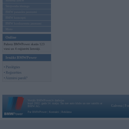
Mēneša BMW
Sērijveida tūnings
BMW pasaules jaunumi
BMW koncepti
BMW konkurentu jaunumi
Moto
Online
Pašreiz BMWPower skatās 123
viesi un 4 reģistrēti lietotāji.
Ienākt BMWPower
• Pieslēgties
• Reģistrēties
• Aizmirsi paroli?
Vortāls BMWPower.lv darbojas
kopš 2002. gada 14. maija. Tas nav auto klubs un nav saistīts ar
Galvena
|
Fo
BMW AG.
Par BMWPower
|
Kontakti
|
Reklāma