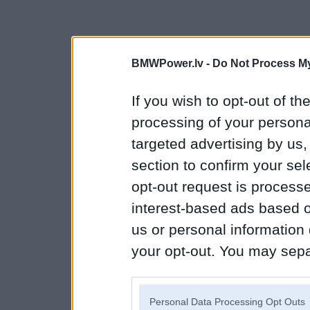
BMWPower.lv -
Do Not Process My
If you wish to opt-out of the
processing of your personal
targeted advertising by us
section to confirm your sel
opt-out request is proces
interest-based ads based o
us or personal information d
your opt-out. You may separ
disclosure of your personal
IAB’s list of downstream pa
Personal Data Processing Opt Outs