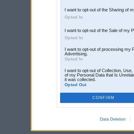
also be disclosed by us to 
I want to opt-out of the Sharing of 
Downstream Participants
th
Opted In
third parties.
I want to opt-out of the Sale of my 
Opted In
I want to opt-out of processing my 
Advertising.
Opted In
I want to opt-out of Collection, Use
of my Personal Data that Is Unrelat
it was collected.
Opted Out
CONFIRM
Data Deletion