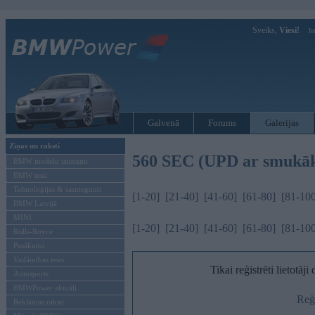
Sveiks,
Viesi!
Ie
Galvenā
Forums
Galerijas
Ziņas un raksti
560 SEC (UPD ar smukā
BMW modeļu jaunumi
BMW testi
Tehnoloģijas & sasniegumi
[1-20]
[21-40]
[41-60]
[61-80]
[81-10
BMW Latvijā
MINI
[1-20]
[21-40]
[41-60]
[61-80]
[81-10
Rolls-Royce
Pasākumi
Vadāmības tests
Tikai reģistrēti lietotāj
Autosports
BMWPower aktuāli
Reģi
Reklāmas raksti