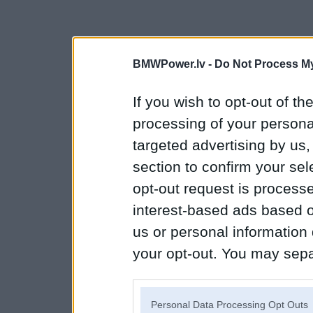
BMWPower.lv -
Do Not Process My
If you wish to opt-out of the
processing of your personal
targeted advertising by us
section to confirm your sel
opt-out request is proces
interest-based ads based o
us or personal information d
your opt-out. You may separ
disclosure of your personal
IAB’s list of downstream pa
Personal Data Processing Opt Outs