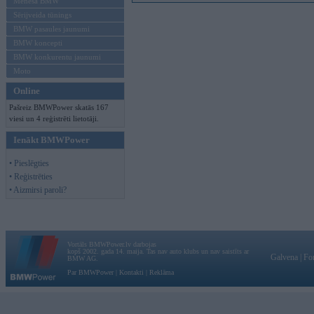
Mēneša BMW
Sērijveida tūnings
BMW pasaules jaunumi
BMW koncepti
BMW konkurentu jaunumi
Moto
Online
Pašreiz BMWPower skatās 167
viesi un 4 reģistrēti lietotāji.
Ienākt BMWPower
• Pieslēgties
• Reģistrēties
• Aizmirsi paroli?
Vortāls BMWPower.lv darbojas
kopš 2002. gada 14. maija. Tas nav auto klubs un nav saistīts ar
Galvena
|
Fo
BMW AG.
Par BMWPower
|
Kontakti
|
Reklāma