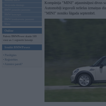
Mēneša BMW
Kompānija "MINI" atjauninājusi divus 
Sērijveida tūnings
Automobiļi ieguvuši nelielas izmaiņas di
BMW pasaules jaunumi
"MINI" nonāks šāgada septembrī.
BMW koncepti
BMW konkurentu jaunumi
Moto
Online
Pašreiz BMWPower skatās 169
viesi un 1 reģistrēti lietotāji.
Ienākt BMWPower
• Pieslēgties
• Reģistrēties
• Aizmirsi paroli?