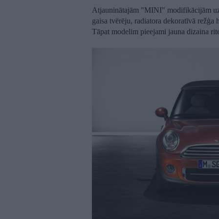
Atjauninātajām "MINI" modifikācijām uzstā
gaisa tvērēju, radiatora dekoratīvā režģa 
Tāpat modelim pieejami jauna dizaina rite