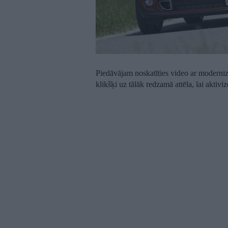
Piedāvājam noskatīties video ar moderni
klikšķi uz tālāk redzamā attēla, lai aktiv