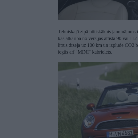
Tehniskajā ziņā būtiskākais jauninājums 
kas atkarībā no versijas attīsta 90 vai 11
litrus dīzeļa uz 100 km un izplūdē CO2 b
iegūs arī "MINI" kabriolets.