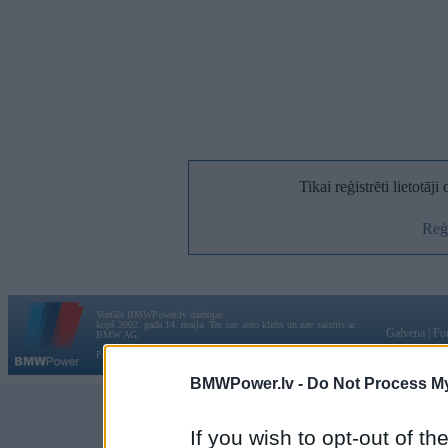
Tikai reģistrēti lietotāj
Reģi
Vortāls BMWPower.lv darbojas
kopš 2002. gada 14. maija. Tas nav auto klubs un nav saistīts ar
Galvena
|
Fo
BMW AG.
Par BMWPower
|
Kontakti
|
Reklāma
BMWPower.lv -
Do Not Process My
If you wish to opt-out of the