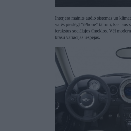
Interjerā mainīts audio sistēmas un klima
varēs pieslēgt "iPhone" tālruni, kas ļaus 
ierakstus sociālajos tīmekļos. Vēl moder
krāsu variācijas iespējas.