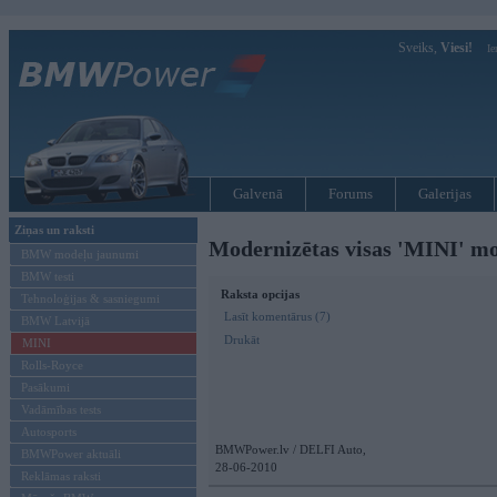
Sveiks,
Viesi!
Ie
Galvenā
Forums
Galerijas
Ziņas un raksti
Modernizētas visas 'MINI' mo
BMW modeļu jaunumi
BMW testi
Raksta opcijas
Tehnoloģijas & sasniegumi
Lasīt komentārus (7)
BMW Latvijā
Drukāt
MINI
Rolls-Royce
Pasākumi
Vadāmības tests
Autosports
BMWPower.lv / DELFI Auto,
BMWPower aktuāli
28-06-2010
Reklāmas raksti