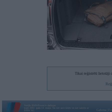
Tikai reģistrēti lietotāj
Reģi
Vortāls BMWPower.lv darbojas
kopš 2002. gada 14. maija. Tas nav auto klubs un nav saistīts ar
Galvena
|
Fo
BMW AG.