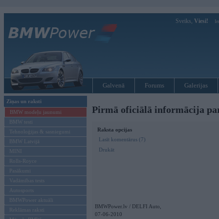
Sveiks,
Viesi!
Ie
Galvenā
Forums
Galerijas
Ziņas un raksti
Pirmā oficiālā informācija 
BMW modeļu jaunumi
BMW testi
Raksta opcijas
Tehnoloģijas & sasniegumi
Lasīt komentārus (7)
BMW Latvijā
Drukāt
MINI
Rolls-Royce
Pasākumi
Vadāmības tests
Autosports
BMWPower aktuāli
BMWPower.lv / DELFI Auto,
Reklāmas raksti
07-06-2010