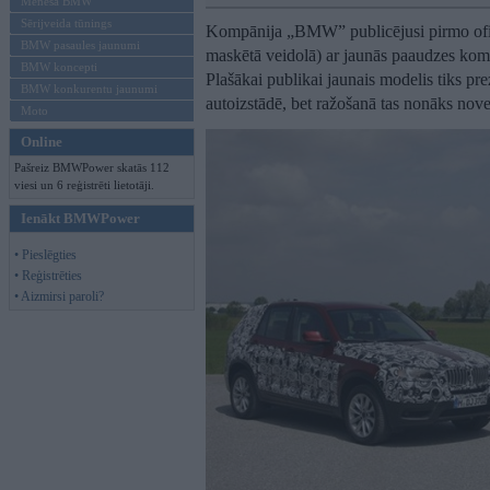
Mēneša BMW
Sērijveida tūnings
Kompānija „BMW” publicējusi pirmo oficiā
BMW pasaules jaunumi
maskētā veidolā) ar jaunās paaudzes k
BMW koncepti
Plašākai publikai jaunais modelis tiks pre
BMW konkurentu jaunumi
autoizstādē, bet ražošanā tas nonāks nov
Moto
Online
Pašreiz BMWPower skatās 112
viesi un 6 reģistrēti lietotāji.
Ienākt BMWPower
• Pieslēgties
• Reģistrēties
• Aizmirsi paroli?