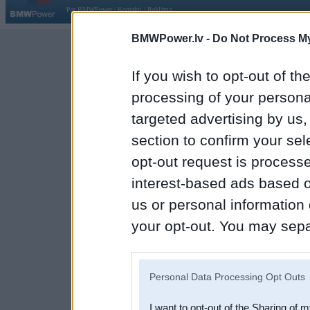
Par BMWPower
|
Kontakti
|
Reklāma
BMWPower.lv -
Do Not Process My
If you wish to opt-out of the
processing of your personal
targeted advertising by us
section to confirm your sel
opt-out request is proces
interest-based ads based o
us or personal information d
your opt-out. You may separ
disclosure of your personal
IAB’s list of downstream pa
Personal Data Processing Opt Outs
also be disclosed by us to 
I want to opt-out of the Sharing of 