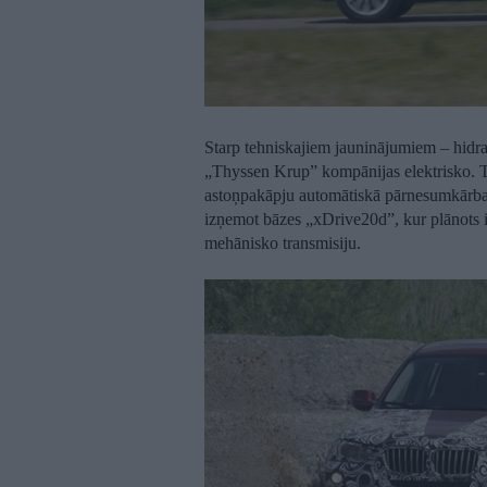
Starp tehniskajiem jauninājumiem – hidra
„Thyssen Krup” kompānijas elektrisko. 
astoņpakāpju automātiskā pārnesumkārba
izņemot bāzes „xDrive20d”, kur plānots i
mehānisko transmisiju.