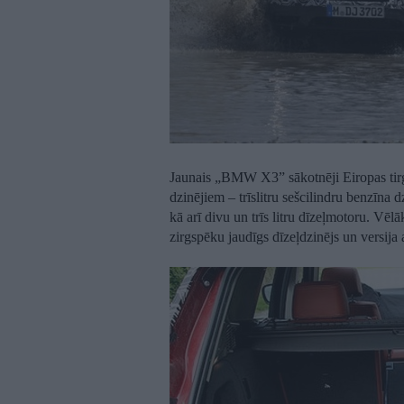
Jaunais „BMW X3” sākotnēji Eiropas tirg
dzinējiem – trīslitru sešcilindru benzīna 
kā arī divu un trīs litru dīzeļmotoru. Vēl
zirgspēku jaudīgs dīzeļdzinējs un versija 