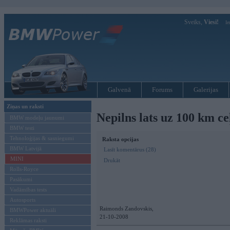
Sveiks,
Viesi!
Ie
Galvenā
Forums
Galerijas
Ziņas un raksti
Nepilns lats uz 100 km c
BMW modeļu jaunumi
BMW testi
Tehnoloģijas & sasniegumi
Raksta opcijas
BMW Latvijā
Lasīt komentārus (28)
MINI
Drukāt
Rolls-Royce
Pasākumi
Vadāmības tests
Autosports
Raimonds Zandovskis,
BMWPower aktuāli
21-10-2008
Reklāmas raksti