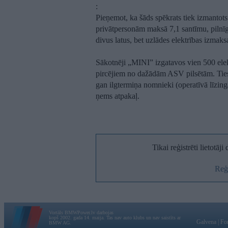
:
Pieņemot, ka šāds spēkrats tiek izmantots 
privātpersonām maksā 7,1 santīmu, pilnī
divus latus, bet uzlādes elektrības izmak
Sākotnēji „MINI” izgatavos vien 500 elek
pircējiem no dažādām ASV pilsētām. Tiesa
gan ilgtermiņa nomnieki (operatīvā līzing
ņems atpakaļ.
Tikai reģistrēti lietotāj
Reģi
Vortāls BMWPower.lv darbojas
kopš 2002. gada 14. maija. Tas nav auto klubs un nav saistīts ar
Galvena
|
Fo
BMW AG.