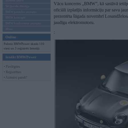
Mēneša BMW
Vācu koncerns „BMW”, kā sastāvā ietilps
Sērijveida tūnings
oficiāli izplatījis informāciju par savu j
BMW pasaules jaunumi
prezentēta šāgada novembrī Losandželosa
BMW koncepti
jaudīgu elektromotoru.
BMW konkurentu jaunumi
Moto
:
Online
Pašreiz BMWPower skatās 110
viesi un 3 reģistrēti lietotāji.
Ienākt BMWPower
• Pieslēgties
• Reģistrēties
• Aizmirsi paroli?