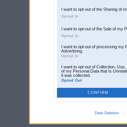
also be disclosed by us to 
I want to opt-out of the Sharing of 
Downstream Participants
th
Opted In
third parties.
I want to opt-out of the Sale of my 
Opted In
I want to opt-out of processing my 
Advertising.
Opted In
I want to opt-out of Collection, Use
of my Personal Data that Is Unrelat
it was collected.
Opted Out
CONFIRM
Data Deletion