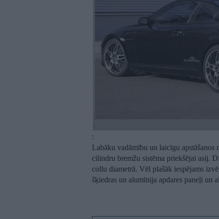
:
:
:
Labāku vadāmību un laicīgu apstāšanos no
cilindru bremžu sistēma priekšējai asij. 
collu diametrā. Vēl plašāk iespējams izvē
šķiedras un alumīnija apdares paneļi un a