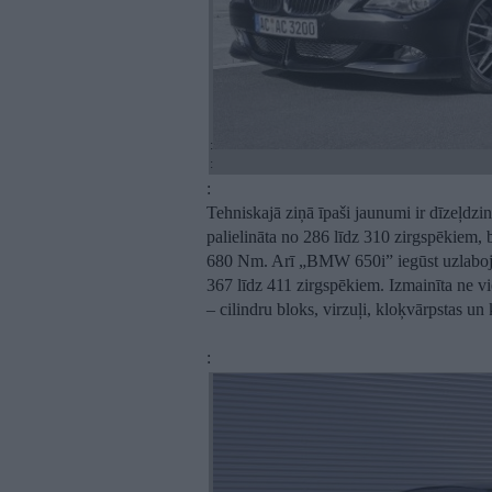
:
:
:
Tehniskajā ziņā īpaši jaunumi ir dīzeļdz
palielināta no 286 līdz 310 zirgspēkiem,
680 Nm. Arī „BMW 650i” iegūst uzlabojum
367 līdz 411 zirgspēkiem. Izmainīta ne vi
– cilindru bloks, virzuļi, kloķvārpstas un k
: