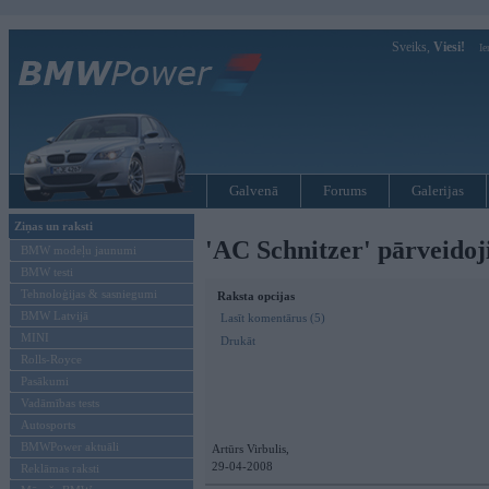
Sveiks,
Viesi!
Ie
Galvenā
Forums
Galerijas
Ziņas un raksti
'AC Schnitzer' pārveidoji
BMW modeļu jaunumi
BMW testi
Tehnoloģijas & sasniegumi
Raksta opcijas
BMW Latvijā
Lasīt komentārus (5)
MINI
Drukāt
Rolls-Royce
Pasākumi
Vadāmības tests
Autosports
BMWPower aktuāli
Artūrs Virbulis,
29-04-2008
Reklāmas raksti