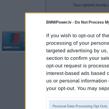
Tikai reģistrēti lietotāj
Reģi
BMWPower.lv -
Do Not Process My
If you wish to opt-out of the
Vortāls BMWPower.lv darbojas
kopš 2002. gada 14. maija. Tas nav auto klubs un nav saistīts ar
Galvena
|
Fo
BMW AG.
processing of your personal
Par BMWPower
|
Kontakti
|
Reklāma
targeted advertising by us
section to confirm your sel
opt-out request is proces
interest-based ads based o
us or personal information d
your opt-out. You may separ
disclosure of your personal
IAB’s list of downstream pa
Personal Data Processing Opt Outs