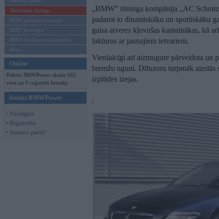
Mēneša BMW
„BMW” tūninga kompānija „AC Schnitzer
Sērijveida tūnings
padarot to dinamiskāku un sportiskāku gan
BMW pasaules jaunumi
gaisa atveres kļuvušas kantainākas, kā arī
BMW koncepti
BMW konkurentu jaunumi
lukturus ar jaunajiem ietvariem.
Moto
Vienlaicīgi arī aizmugure pārveidota un p
Online
bremžu uguni. Difuzoru turpmāk aizstās s
Pašreiz BMWPower skatās 162
izplūdes izejas.
viesi un 0 reģistrēti lietotāji.
Ienākt BMWPower
:
• Pieslēgties
• Reģistrēties
• Aizmirsi paroli?