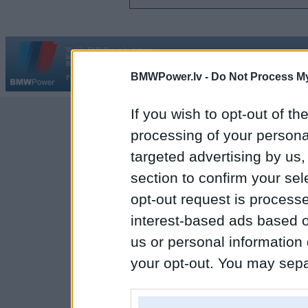
Vortāls BMWPower.lv darbojas
kopš 2002. gada 14. maija. Tas nav auto klubs un nav saistīts ar
Galvena
|
Fo
BMW AG.
BMWPower.lv -
Do Not Process My
Par BMWPower
|
Kontakti
|
Reklāma
If you wish to opt-out of the
processing of your personal
targeted advertising by us
section to confirm your sel
opt-out request is proces
interest-based ads based o
us or personal information d
your opt-out. You may separ
disclosure of your personal
IAB’s list of downstream pa