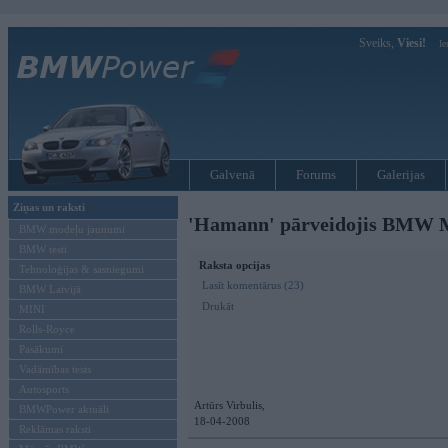
Sveiks,
Viesi!
Ie
Galvenā
Forums
Galerijas
Ziņas un raksti
'Hamann' pārveidojis BMW 
BMW modeļu jaunumi
BMW testi
Raksta opcijas
Tehnoloģijas & sasniegumi
Lasīt komentārus (23)
BMW Latvijā
Drukāt
MINI
Rolls-Royce
Pasākumi
Vadāmības tests
Autosports
Artūrs Virbulis,
BMWPower aktuāli
18-04-2008
Reklāmas raksti