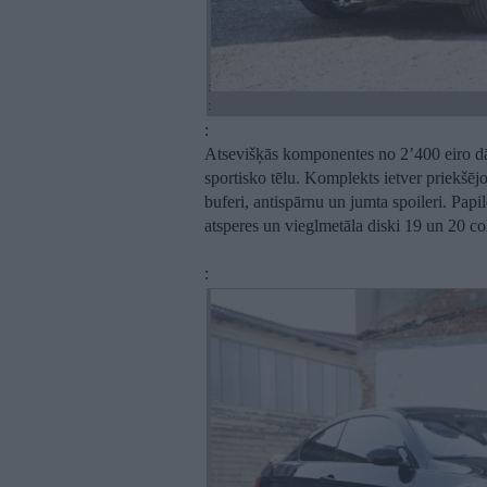
:
:
:
Atsevišķās komponentes no 2’400 eiro d
sportisko tēlu. Komplekts ietver priekšēj
buferi, antispārnu un jumta spoileri. Papi
atsperes un vieglmetāla diski 19 un 20 co
: