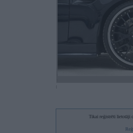
:
:
:
Tikai reģistrēti lietotāj
Reģi