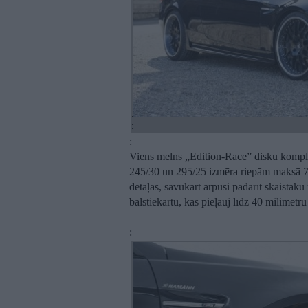
:
:
:
Viens melns „Edition-Race” disku kompl
245/30 un 295/25 izmēra riepām maksā 7’6
detaļas, savukārt ārpusi padarīt skaistāk
balstiekārtu, kas pieļauj līdz 40 milimet
: