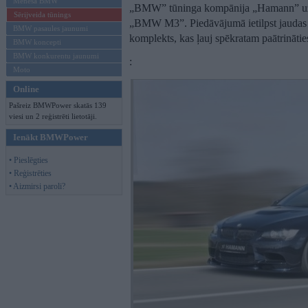
Mēneša BMW
„BMW” tūninga kompānija „Hamann” uzlab
Sērijveida tūnings
„BMW M3”. Piedāvājumā ietilpst jaudas p
BMW pasaules jaunumi
komplekts, kas ļauj spēkratam paātrināt
BMW koncepti
BMW konkurentu jaunumi
:
Moto
Online
Pašreiz BMWPower skatās 139
viesi un 2 reģistrēti lietotāji.
Ienākt BMWPower
• Pieslēgties
• Reģistrēties
• Aizmirsi paroli?