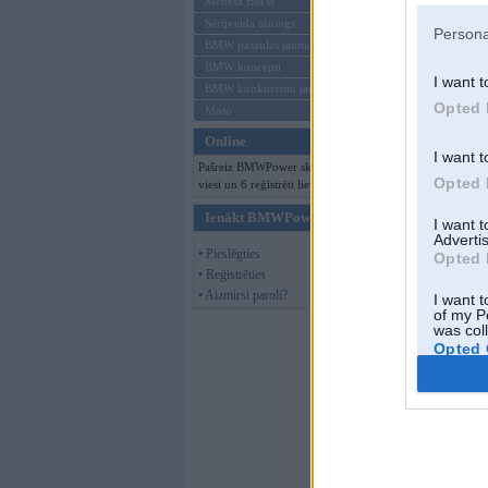
Mēneša BMW
Jau ir apzināti pār
Sērijveida tūnings
Jāatzīmē, ka akcija
Persona
labprāt nodotu bērn
BMW pasaules jaunumi
mantas (ja vien nav
BMW koncepti
I want t
BMW konkurentu jaunumi
Ziedojumi pārskaitī
Opted 
Moto
ziedot, nedarītu to
ar ko būsim spējīg
Online
I want t
Pašreiz BMWPower skatās 190
BMWPower.lv saglab
Opted 
viesi un 6 reģistrēti lietotāji.
saziedotajiem līdz
Ienākt BMWPower
I want 
Atgādināsim, ka pērn
Advertis
„Husqvarna”, veļasm
• Pieslēgties
Opted 
gardumi.
• Reģistrēties
• Aizmirsi paroli?
I want t
Konts ziedojumiem
of my P
was col
LV49HABA05510
Opted 
Edgars Seidars
P.k. 300483-10524