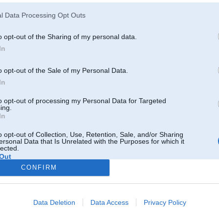
is bērnunami un tiem nepieciešamākās lietas, kas arī šoreiz saistāmas ar dažāda veida tehniku.
s ietvaros tiks vākta tikai nauda, kaut arī, visticamāk, daudziem būtu arī kādas mantas, ko viņi
l Data Processing Opt Outs
unamiem, tomēr akcijas organizatoru laika trūkuma un aizņemtības dēļ būtu apgrūtinoši vākt ar
 kāds, kurš būtu gatavs uzņemties šo nodarbi).
o opt-out of the Sharing of my personal data.
jumā uz bankas kontu tiks vākti līdz šāgada 17.decembrim, tomēr ieteicams, lai tie, kuri vēlas
In
 pēdējās dienās, jo BMWPower.lv labdarības akcijas rīkotājiem laikus jāapzinās, kādā apmērā un
i palīdzēt bērnunamiem.
o opt-out of the Sale of my Personal Data.
ās ziedotāju personības konfidencialitāti. Akcijas noslēgumā tiks publicēts raksts par
In
ekļiem, iegādātajām lietām un ar tām apgādātie bērnunamiem.
to opt-out of processing my Personal Data for Targeted
 labdarības akcijas ietvaros tika savākti 1’408 lati, par ko tika iegādāts jaudīgs zāles pļāvējs
ing.
ašīna „Zanussi”, mūzikas centrs „Aiwa”, satelīta komplekts, spēles un rotaļas, kā arī dažādi
In
o opt-out of Collection, Use, Retention, Sale, and/or Sharing
:
ersonal Data that Is Unrelated with the Purposes for which it
lected.
11876882
Out
CONFIRM
Data Deletion
Data Access
Privacy Policy
Tikai reģistrēti lietotāji drīkst pievienot komentārus