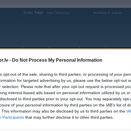
Sveiks,
Viesi!
|
Svetdiena, 9. augusts
Ienākt
Reģistrācija
Forums
Galerijas
Reģistrācija
Lietotāji
Meklētājs
.lv -
Do Not Process My Personal Information
BMWPower.lv Ziemassvētku labdarības akcija
to opt-out of the sale, sharing to third parties, or processing of your per
formation for targeted advertising by us, please use the below opt-out s
s (24)
r selection. Please note that after your opt-out request is processed y
eing interest-based ads based on personal information utilized by us or
disclosed to third parties prior to your opt-out. You may separately opt-
losure of your personal information by third parties on the IAB’s list of
. This information may also be disclosed by us to third parties on the
IA
gājušogad aizsākto tradīciju
, arī šogad BMWPower.lv kuluāros tika pieņemts lēmum
Participants
that may further disclose it to other third parties.
s sagādāt prieku tiem, kuriem, iespējams, šī palīdzība ir nepieciešama visvairāk – bērnie
s. Ziedojumu vākšanas akcija ilgs līdz šāgada 17.decembrim.