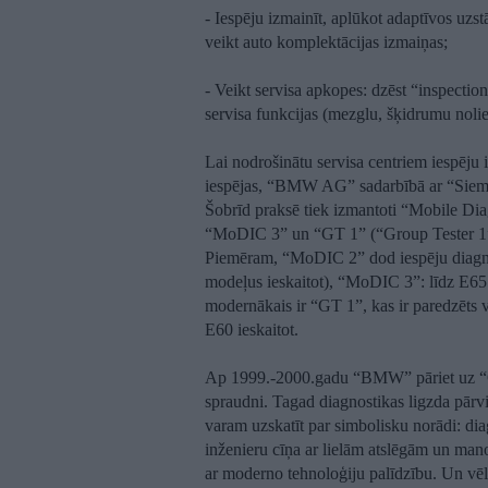
- Iespēju izmainīt, aplūkot adaptīvos uz
veikt auto komplektācijas izmaiņas;
- Veikt servisa apkopes: dzēst “inspection
servisa funkcijas (mezglu, šķidrumu nolie
Lai nodrošinātu servisa centriem iespēju 
iespējas, “BMW AG” sadarbībā ar “Sieme
Šobrīd praksē tiek izmantoti “Mobile Dia
“MoDIC 3” un “GT 1” (“Group Tester 1”,
Piemēram, “MoDIC 2” dod iespēju diagno
modeļus ieskaitot), “MoDIC 3”: līdz E6
modernākais ir “GT 1”, kas ir paredzēts
E60 ieskaitot.
Ap 1999.-2000.gadu “BMW” pāriet uz “
spraudni. Tagad diagnostikas ligzda pārvi
varam uzskatīt par simbolisku norādi: di
inženieru cīņa ar lielām atslēgām un mano
ar moderno tehnoloģiju palīdzību. Un vēl