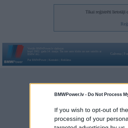
Tikai reģistrēti lietotāj
Reģi
Vortāls BMWPower.lv darbojas
kopš 2002. gada 14. maija. Tas nav auto klubs un nav saistīts ar
Galvena
|
Fo
BMW AG.
Par BMWPower
|
Kontakti
|
Reklāma
BMWPower.lv -
Do Not Process My
If you wish to opt-out of the
processing of your personal
targeted advertising by us