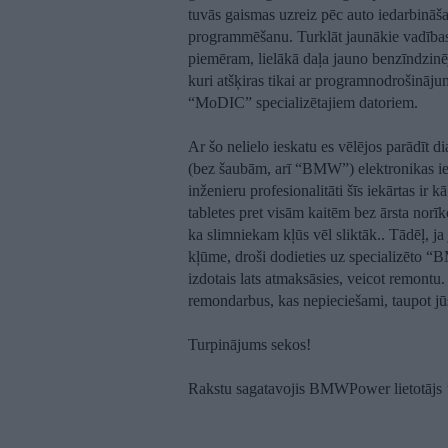
tuvās gaismas uzreiz pēc auto iedarbināša
programmēšanu. Turklāt jaunākie vadības b
piemēram, lielākā daļa jauno benzīndzinē
kuri atšķiras tikai ar programnodrošināj
“MoDIC” specializētajiem datoriem.
Ar šo nelielo ieskatu es vēlējos parādīt 
(bez šaubām, arī “BMW”) elektronikas ie
inženieru profesionalitāti šīs iekārtas ir 
tabletes pret visām kaitēm bez ārsta norīk
ka slimniekam kļūs vēl sliktāk.. Tādēļ, 
kļūme, droši dodieties uz specializēto “
izdotais lats atmaksāsies, veicot remontu. 
remondarbus, kas nepieciešami, taupot jū
Turpinājums sekos!
Rakstu sagatavojis BMWPower lietotājs 