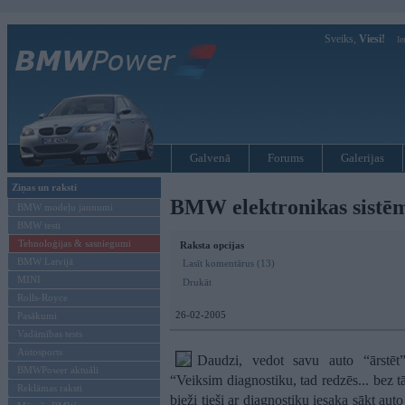
Sveiks,
Viesi!
Ie
Galvenā
Forums
Galerijas
Ziņas un raksti
BMW elektronikas sistēm
BMW modeļu jaunumi
BMW testi
Tehnoloģijas & sasniegumi
Raksta opcijas
BMW Latvijā
Lasīt komentārus (13)
MINI
Drukāt
Rolls-Royce
26-02-2005
Pasākumi
Vadāmības tests
Autosports
Daudzi, vedot savu auto “ārstēt”
BMWPower aktuāli
“Veiksim diagnostiku, tad redzēs... bez tā
Reklāmas raksti
bieži tieši ar diagnostiku iesaka sākt au