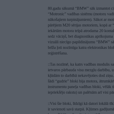
80.gadu sākumā “BMW” sāk izmantot cipa
“Motronic” vadības sistēmu (motoru vadīb
nākošajiem turpinājumiem). Sākot ar mo
pārējiem M20 sērijas motoriem, kopā ar “
iekārtām motora telpā atrodama 20 kontak
sedz vāciņš, bet diagnostikas aprīkojuma 
vizuāli niecīgo papildinājumu “BMW” sāk
brīža ļoti nozīmīga katra elektronikas bl
reģistrēšana.
:
:Tas nozīmē, ka katrs vadības modulis s
ietvaros pārbauda visu mezglu darbību, u
kļūdām to darbībā nekavējoties dod ziņ
šādi “gudrie” bloki bija motora, ātrumkā
instrumentu paneļa vadības bloki, vēlā
iepriekšējo rakstu) un palēnām arī visi pār
:
:Visi šie bloki, līdzīgi kā datori lokālā tīk
ir savienoti savā starpā. Kļūmes gadījumā 