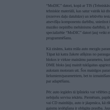
“MoDIC” datori, kopā ar TIS (Tehniskā
tehniskie materiāli, kas satur vairāk kā
(rezerves daļu datubāze) un iebūvēto test
atsevišķu komponentu darbību, sniedzot i
mazāko nepinību mehānismu darbībā), ir 
specializētie “MoDIC” datori ļauj veikt
programmēšanu.
Kā zināms, katra reāla auto mezglu paramet
Tāpat kā katra žakete atšķiras no parauga.
blokos ir virkne maināmu parametru, kuri
DME bloks ļauj mainīt tukšgaitas apgriez
aukstam motoram utt. Šos mainīgos param
lielumiem/parametriem, bet to izmainīšan
par adaptēšanu.
Pēc auto iegādes tā īpšnieks var vēlēties
nebijušu servisa iekārtu. Piemēram, papi
vai CD mainītāju, auto ir jāapmāca, kā rīk
gaismu ieslēgšana ir obligāta prasība. Jau