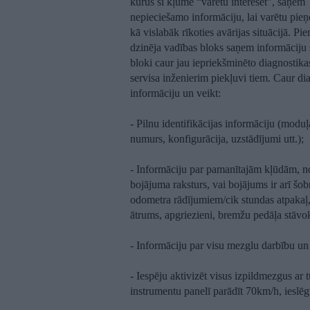
kurus šī kļūme “varētu interesēt”, saņem
nepieciešamo informāciju, lai varētu pi
kā vislabāk rīkoties avārijas situācijā. 
dzinēja vadības bloks saņem informāciju 
bloki caur jau iepriekšminēto diagnostik
servisa inženierim piekļuvi tiem. Caur di
informāciju un veikt:
- Pilnu identifikācijas informāciju (modu
numurs, konfigurācija, uzstādījumi utt.);
- Informāciju par pamanītajām kļūdām, 
bojājuma raksturs, vai bojājums ir arī šo
odometra rādījumiem/cik stundas atpakaļ,
ātrums, apgriezieni, bremžu pedāļa stāvo
- Informāciju par visu mezglu darbību un 
- Iespēju aktivizēt visus izpildmezgus ar 
instrumentu panelī parādīt 70km/h, ieslēgt