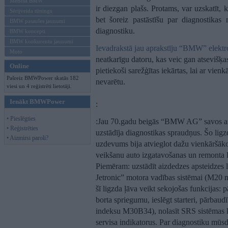
Mēneša BMW
ir diezgan plašs. Protams, var uzskatīt, 
Sērijveida tūnings
bet šoreiz pastāstīšu par diagnostikas 
BMW pasaules jaunumi
diagnostiku.
BMW koncepti
BMW konkurentu jaunumi
Ievadrakstā jau aprakstīju “BMW” elektr
Moto
neatkarīgu datoru, kas veic gan atsevišķa
Online
pietiekoši sarežģītas iekārtas, lai ar vien
Pašreiz BMWPower skatās 182
nevarētu.
viesi un 4 reģistrēti lietotāji.
Ienākt BMWPower
:
• Pieslēgties
:Jau 70.gadu beigās “BMW AG” savos a
• Reģistrēties
uzstādīja diagnostikas spraudņus. Šo lig
• Aizmirsi paroli?
uzdevums bija atvieglot dažu vienkāršāko
veikšanu auto izgatavošanas un remonta l
Piemēram: uzstādīt aizdedzes apsteidzes 
Jetronic” motora vadības sistēmai (M20 m
šī ligzda ļāva veikt sekojošas funkcijas: 
borta spriegumu, ieslēgt starteri, pārbaud
indeksu M30B34), nolasīt SRS sistēmas k
servisa indikatorus. Par diagnostiku mūsd