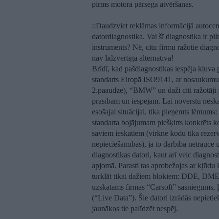
pirms motora pārsega atvēršanas.
:
:Daudzviet reklāmas informācijā autocen
datordiagnostika. Vai šī diagnostika ir pil
instruments? Nē, citu firmu ražotie diagno
nav līdzvērtīga alternatīva!
Brīdī, kad pašdiagnostikas iespēja kļuva 
standarts Eiropā ISO9141, ar nosaukum
2.paaudze), “BMW” un daži citi ražotāji ja
prasībām un iespējām. Lai novērstu neska
esošajai situācijai, tika pieņemts lēmums
standarta bojājumam piešķirts konkrēts ko
saviem ieskatiem (virkne kodu tika rezervē
nepieciešamības), ja to darbība netraucē un
diagnostikas datori, kaut arī veic diagnost
apjomā. Parasti tas aprobežojas ar kļūdu 
turklāt tikai dažiem blokiem: DDE, DM
uzskatāms firmas “Carsoft” sasniegums, ļa
(“Live Data”). Šie datori izrādās nepiet
jaunākos tie palīdzēt nespēj.