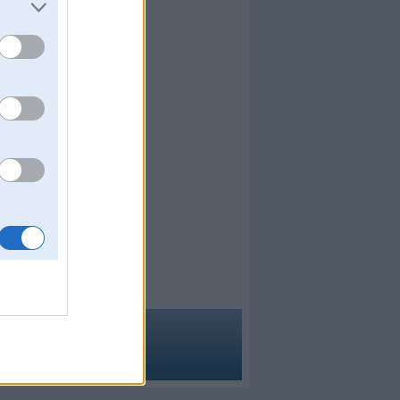
s
s
0
a
ma