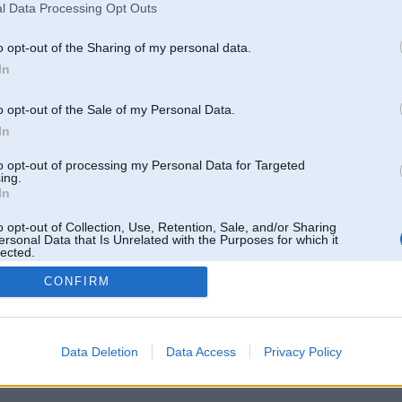
l Data Processing Opt Outs
Dzinēja jauda sasniegs 500 zirgspēku, bet maksimālais griezes moments – 700 Nm. No vieta
triem stundā „Alpina” sagatavotā „BMW” 5.sērija spēs paātrināties 4,7 sekundēs, bet tā
s sasniegs aptuveni 300 km/h. Līdz ar to šis modelis pilnībā spēs konkurēt ar jauno 50
o opt-out of the Sharing of my personal data.
M5”.
In
o opt-out of the Sale of my Personal Data.
 modernizēta arī pārnesumkārba, automobiļa balstiekārta, kā arī bremžu sistēma. Ārēji „Alpin
In
 ateljē stilā ar raksturīgās formas buferiem, sliekšņu uzlikām, kā arī riteņu diskiem.
to opt-out of processing my Personal Data for Targeted
ing.
In
Tikai reģistrēti lietotāji drīkst pievienot komentārus
o opt-out of Collection, Use, Retention, Sale, and/or Sharing
ersonal Data that Is Unrelated with the Purposes for which it
lected.
Reģistrēties
Out
CONFIRM
 un nav saistīts ar
Galvena
|
Forums
|
Galerijas
|
Reģistrācija
|
Lietotaāji
|
Meklētājs
|
Reklā
Data Deletion
Data Access
Privacy Policy