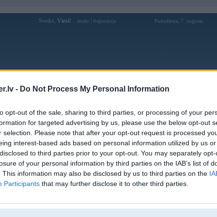
Sveiks,
Viesi!
|
Piektdiena, 7. augusts
Ienākt
Reģistrācija
Forums
Galerijas
Reģistrācija
Lietotāji
Meklētājs
.lv -
Do Not Process My Personal Information
atavo savu BMW 5.sērijas versiju
to opt-out of the sale, sharing to third parties, or processing of your per
formation for targeted advertising by us, please use the below opt-out s
r selection. Please note that after your opt-out request is processed y
s (27)
eing interest-based ads based on personal information utilized by us or
disclosed to third parties prior to your opt-out. You may separately opt-
losure of your personal information by third parties on the IAB’s list of
. This information may also be disclosed by us to third parties on the
IA
a ateljē „Alpina” 2005.gada pavasarī Ženēvas autošovā prezentēs savu pārveidojumu
Participants
that may further disclose it to other third parties.
.sērijai. Jaunums iegūs pats savu nosaukumu „Alpina B5” un savā ziņā kļūs par pēcteci
lim „Alpina B10”.
i kļūs forsēts 4,4-litru V8 dzinējs, kas pašlaik tiek uzstādīts modelī „Alpina B7” (pārveidot