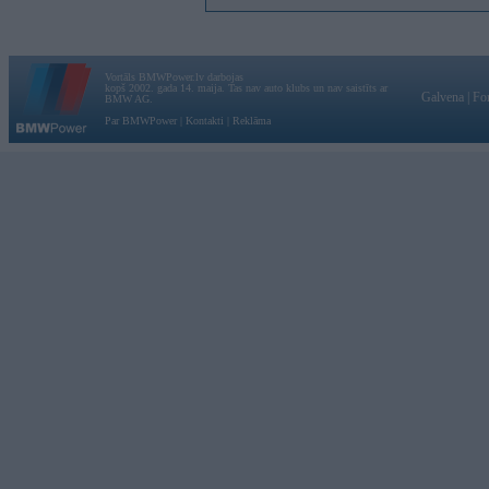
Vortāls BMWPower.lv darbojas
kopš 2002. gada 14. maija. Tas nav auto klubs un nav saistīts ar
Galvena
|
Fo
BMW AG.
Par BMWPower
|
Kontakti
|
Reklāma