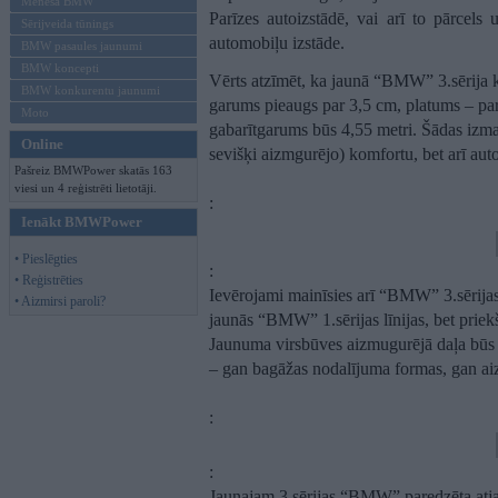
Mēneša BMW
Parīzes autoizstādē, vai arī to pārcels
Sērijveida tūnings
automobiļu izstāde.
BMW pasaules jaunumi
BMW koncepti
Vērts atzīmēt, ka jaunā “BMW” 3.sērija k
BMW konkurentu jaunumi
garums pieaugs par 3,5 cm, platums – par
Moto
gabarītgarums būs 4,55 metri. Šādas izmaiņ
Online
sevišķi aizmgurējo) komfortu, bet arī a
Pašreiz BMWPower skatās 163
viesi un 4 reģistrēti lietotāji.
:
Ienākt BMWPower
• Pieslēgties
:
• Reģistrēties
Ievērojami mainīsies arī “BMW” 3.sērijas 
• Aizmirsi paroli?
jaunās “BMW” 1.sērijas līnijas, bet pri
Jaunuma virsbūves aizmugurējā daļa būs
– gan bagāžas nodalījuma formas, gan ai
:
:
Jaunajam 3.sērijas “BMW” paredzēta atja