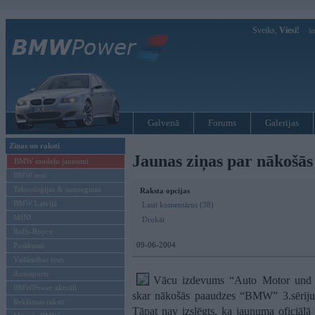
Sveiks,
Viesi!
Ie
Galvenā
Forums
Galerijas
Ziņas un raksti
Jaunas ziņas par nākošā
BMW modeļu jaunumi
BMW testi
Tehnoloģijas & sasniegumi
Raksta opcijas
BMW Latvijā
Lasīt komentārus (38)
MINI
Drukāt
Rolls-Royce
09-06-2004
Pasākumi
Vadāmības tests
Autosports
Vācu izdevums “Auto Motor und Sp
BMWPower aktuāli
skar nākošās paaudzes “BMW” 3.sēriju, 
Reklāmas raksti
Tāpat nav izslēgts, ka jaunuma oficiālā 