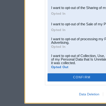
also be disclosed by us to 
I want to opt-out of the Sharing of 
Downstream Participants
th
Opted In
third parties.
I want to opt-out of the Sale of my 
Opted In
I want to opt-out of processing my 
Advertising.
Opted In
I want to opt-out of Collection, Use
of my Personal Data that Is Unrelat
it was collected.
Opted Out
CONFIRM
Data Deletion