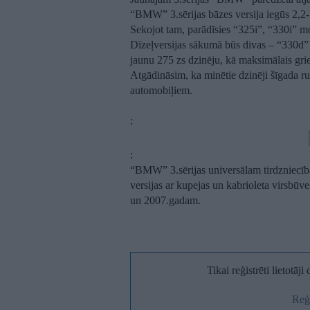
“BMW” 3.sērijas bāzes versija iegūs 2,2-l
Sekojot tam, parādīsies “325i”, “330i” m
Dīzeļversijas sākumā būs divas – “330d” a
jaunu 275 zs dzinēju, kā maksimālais gr
Atgādināsim, ka minētie dzinēji šīgada ru
automobiļiem.
:
:
“BMW” 3.sērijas universālam tirdzniecībā
versijas ar kupejas un kabrioleta virsbūves
un 2007.gadam.
Tikai reģistrēti lietotāj
Reģi