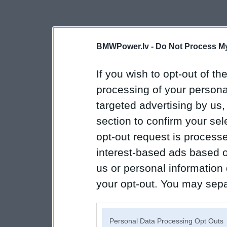
BMWPower.lv -
Do Not Process My
If you wish to opt-out of the
processing of your personal
targeted advertising by us
section to confirm your sel
opt-out request is proces
interest-based ads based o
us or personal information d
your opt-out. You may separ
disclosure of your personal
IAB’s list of downstream pa
Personal Data Processing Opt Outs