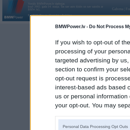
Vortāls BMWPower.lv darbojas
kopš 2002. gada 14. maija. Tas nav auto klubs un nav saistīts ar
Galvena
|
Fo
BMW AG.
Par BMWPower
|
Kontakti
|
Reklāma
BMWPower.lv -
Do Not Process My
If you wish to opt-out of the
processing of your personal
targeted advertising by us
section to confirm your sel
opt-out request is proces
interest-based ads based o
us or personal information d
your opt-out. You may separ
disclosure of your personal
IAB’s list of downstream pa
Personal Data Processing Opt Outs