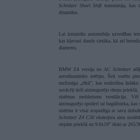
Schnitzer Short Shift
transmisija, kas 
dinamiku.
Lai izmainītu automobiļa uzvedības temp
kas kļuvusi daudz cietāka, kā arī bremž
diametru.
BMW Z4 versija no
AC Schnitzer
atšķ
aerodinamisko ietērpu. Šeit varētu pie
mežonīgu „rīkli”, kas nodrošina lielāku s
savācēji tieši aizmugurējo riteņu priekš
sistēmas mehānismu ventilāciju. Vēl
aizmugurējo spoileri uz bagāžnieka, kas 
sistēma ir visai iespaidīga ar savu dubul
Schnitzer Z4 C30
eksterjera ainu noslē
riepām priekšā un 9.0x19” diski ar 265/