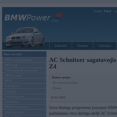
Sveiks,
Viesi!
Ie
Galvenā
Forums
Galerijas
Ziņas un raksti
AC Schnitzer sagatavoj
BMW modeļu jaunumi
Z4
BMW testi
Tehnoloģijas & sasniegumi
BMW Latvijā
Raksta opcijas
MINI
Pievienot komentāru
Rolls-Royce
Drukāt
Pasākumi
Vadāmības tests
20-03-2003
Autosports
BMWPower aktuāli
Savu tūninga programmu jaunajam BMW s
Reklāmas raksti
pazīstamais vācu tūninga ateljē
AC Schni