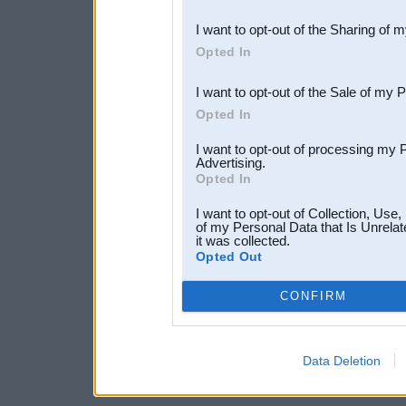
also be disclosed by us to 
I want to opt-out of the Sharing of 
Downstream Participants
th
Opted In
third parties.
I want to opt-out of the Sale of my 
Opted In
I want to opt-out of processing my 
Advertising.
Opted In
I want to opt-out of Collection, Use
of my Personal Data that Is Unrelat
it was collected.
Opted Out
CONFIRM
Data Deletion