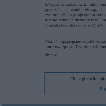
Arī salons nav palicis bez izmaiņām: dau
sporta stūre ar iemontētu
air-bag
, kā a
izvēlēties dažādus pedāļu dizaina veidu
arī rokas bremzi un ātruma pārslēgu. Pēdēj
no augstas kvalitātes velūras ar
AC Schni
Šādas tūninga programmas pielietošan
nemaz nav izpausta. Tas pats ir ar šī aut
Bimmer
Tikai reģistrēti lietotāj
Reģi