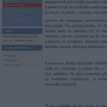
Mēneša BMW
starptautiskajā auto izstādē, kas tikko no
Sērijveida tūnings
ir pirmā Eiropā, kas nodrošina tamlīdzīgu
BMW pasaules jaunumi
pa šoseju vai pilsētu – vienalga, kurp brau
BMW koncepti
BMW konkurentu jaunumi
Spriežot pēc kompānijas nodrošinātajie
Moto
visai plašas. Visu pirmām kārtām,
AC Sc
dzinēja jaudu no standarta 231 Zs lī
Online
momentu izdevies palielināt par 80 Nm
Pašreiz BMWPower skatās 138
viesi un 7 reģistrēti lietotāji.
pateicoties tā zobsiksnai, brauciena la
ātrumiem parādās raksturīgā kompresora sk
Ienākt BMWPower
• Pieslēgties
• Reģistrēties
Kompresora dizains (izstrādāts sadarb
• Aizmirsi paroli?
radīts ļoti veiksmīgs, jo pietiek tikai a
bāru spiedienu. Pie kam, konkrētājā gad
no interkūlera uzstādīšanas, jo turbī
neatkarīgu maģistrāli.
Daudz jaudīgāks dzinējs prasa arī ātr