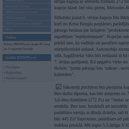
Mēneša BMW
sērijas kupeja ar sēdvietu formulu 2+2 i
Sērijveida tūnings
kupeju klasē, bet visu pirms, Mercedes-
BMW pasaules jaunumi
Stilistiski jaunā 6. sērijas kupeja būs 
BMW koncepti
kurš no Krisa Bengla paspārnes parādījās
BMW konkurentu jaunumi
Moto
pārsegs beidzas pie lielajiem “prožektorie
tagadējam “septiņsimtajam”. Kupejas salo
Online
priekš tam, lai vadītājs un pasažieri sapra
Pašreiz BMWPower skatās 86 viesi
mietpilsoniskā sedanā. Automobiļa aizmug
un 4 reģistrēti lietotāji.
stilā, bagāžnieka vāks būs nedaudz tā kā uz
Ienākt BMWPower
7. sērijas gadījumā. Kā apgalvo viens 
• Pieslēgties
Hešels: “jumta pārsegs būs ‘mīksts’, nevis
• Reģistrēties
kabriolets”.
• Aizmirsi paroli?
Sākotnēji pircējiem būs pieejama ku
litru darba tilpuma, kas būs aizņemts no 7
3,6-litru dzinējiem (272 Zs) un “rindas se
modelis. Bez tam, bavārieši arī neizslēdz i
parādīsies versija ar dīzeļa dzinēju, tad 
būs 445 Zs! Saprotams, parādīsies arī pat
indeksa priekšā. M6 iegūs 5,5-litrīgu V1