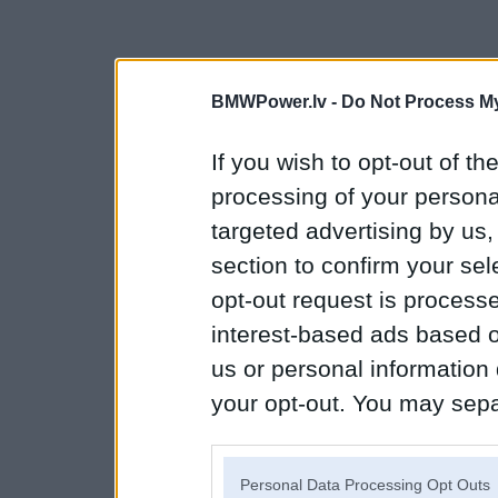
BMWPower.lv -
Do Not Process My
If you wish to opt-out of the
processing of your personal
targeted advertising by us
section to confirm your sel
opt-out request is proces
interest-based ads based o
us or personal information d
your opt-out. You may separ
disclosure of your personal
IAB’s list of downstream pa
Personal Data Processing Opt Outs