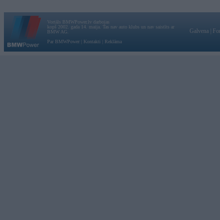
Vortāls BMWPower.lv darbojas
kopš 2002. gada 14. maija. Tas nav auto klubs un nav saistīts ar
Galvena
|
Fo
BMW AG.
Par BMWPower
|
Kontakti
|
Reklāma