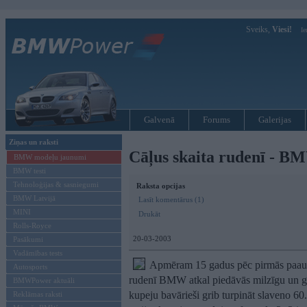
Sveiks,
Viesi!
Ie
Galvenā
Forums
Galerijas
Ziņas un raksti
Cāļus skaita rudenī - BM
BMW modeļu jaunumi
BMW testi
Tehnoloģijas & sasniegumi
Raksta opcijas
BMW Latvijā
Lasīt komentārus (1)
MINI
Drukāt
Rolls-Royce
20-03-2003
Pasākumi
Vadāmības tests
Apmēram 15 gadus pēc pirmās paaud
Autosports
rudenī BMW atkal piedāvās milzīgu un g
BMWPower aktuāli
kupeju bavārieši grib turpināt slaveno 60.
Reklāmas raksti