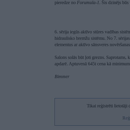
pieredze no
Forumula-1
. Šis dzinējs bū
6. sērija iegūs aktīvo stūres vadības sist
hidraulisko bremžu sistēmu. No 7. sērijas
elementus ar aktīvo sānsveres novēršanas
Salons solās būt ļoti grezns. Saprotams, 
apdarē. Aptuvenā 645i cena kā minimums
Bimmer
Tikai reģistrēti lietotāj
Reģi