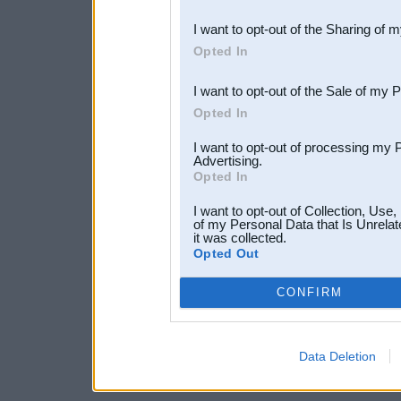
also be disclosed by us to 
I want to opt-out of the Sharing of 
Downstream Participants
th
Opted In
third parties.
I want to opt-out of the Sale of my 
Opted In
I want to opt-out of processing my 
Advertising.
Opted In
I want to opt-out of Collection, Use
of my Personal Data that Is Unrelat
it was collected.
Opted Out
CONFIRM
Data Deletion