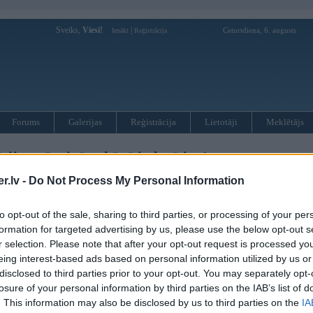
Sveiks,
Viesi!
|
Ceturtdiena, 6. augusts
Ienākt
Reģistrācija
Forums
Galerijas
Reģistrācija
Lietotāji
Meklētājs
ija: mēs zinām, kā tā izskatīsies !
.lv -
Do Not Process My Personal Information
s (17)
to opt-out of the sale, sharing to third parties, or processing of your per
formation for targeted advertising by us, please use the below opt-out s
r selection. Please note that after your opt-out request is processed y
eing interest-based ads based on personal information utilized by us or
tā jaunā BMW 5. sērija (rūpnīcas indekss E60) veic pēdējos izmēģinājumus uz Vācijas
disclosed to third parties prior to your opt-out. You may separately opt-
 galvenais – “medniekiem” izdevies nofotografēt automobili, kurš pārvietojās pa ielām faktiski
losure of your personal information by third parties on the IAB’s list of
ma”. Tagad jaunā “piecsimtā” kopskats ir pilnībā zināms. Šī 5. sērija tirgū nonāks nākošajā
, platāka un smagāka, salīdzinot ar pašreizējo paaudzi. Kopā ar izmēriem nedaudz palielināsies
. This information may also be disclosed by us to third parties on the
IA