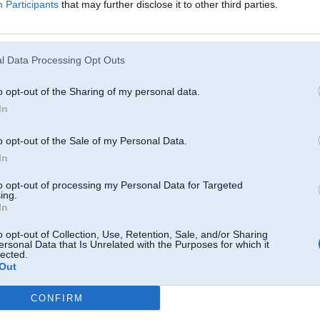
Participants
that may further disclose it to other third parties.
ūs aprīkots ar 6-cilindrīgiem dzinējiem un turbodīzeli. Bez tam, automobilis iegūs arī jaunos
sērijas ar tilpumu 4 un 5 litri. Nākošās paaudzes
iDrive
sistēmu varēs iegūt par papildus
6-pakāpju sekvenciālo ātrumkārbu.
l Data Processing Opt Outs
o opt-out of the Sharing of my personal data.
 jaunās platformas tiks būvēts universāls, bet tam pēc gada sekos jaunās paaudzes X5 un 6.
In
iolets.
o opt-out of the Sale of my Personal Data.
In
to opt-out of processing my Personal Data for Targeted
ing.
In
o opt-out of Collection, Use, Retention, Sale, and/or Sharing
ersonal Data that Is Unrelated with the Purposes for which it
lected.
attēlus:
Out
CONFIRM