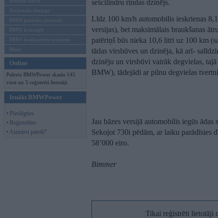
Mēneša BMW
sešcilindru rindas dzinējs.
Sērijveida tūnings
Līdz 100 km/h automobilis ieskrienas 8,1
BMW pasaules jaunumi
versijas), bet maksimālais braukšanas āt
BMW koncepti
patēriņš būs nieka 10,6 litri uz 100 km (s
BMW konkurentu jaunumi
Moto
tādas virsbūves un dzinēja, kā arī- salīdz
dzinēju un virsbūvi vairāk degvielas, taj
Online
BMW), tādejādi ar pilnu degvielas tvertni
Pašreiz BMWPower skatās 145
viesi un 5 reģistrēti lietotāji.
Ienākt BMWPower
• Pieslēgties
Jau bāzes versijā automobilis iegūs ādas 
• Reģistrēties
Sekojot 730i pēdām, ar laiku parādīsies 
• Aizmirsi paroli?
58’000 eiro.
Bimmer
Tikai reģistrēti lietotāj