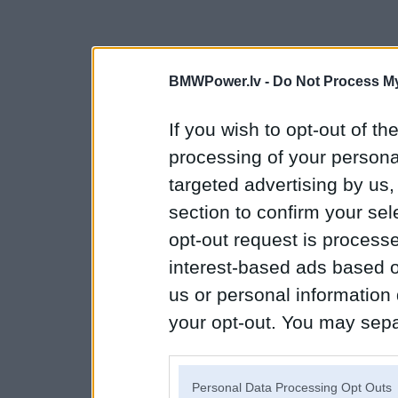
BMWPower.lv -
Do Not Process My
If you wish to opt-out of the
processing of your personal
targeted advertising by us
section to confirm your sel
opt-out request is proces
interest-based ads based o
us or personal information d
your opt-out. You may separ
disclosure of your personal
IAB’s list of downstream pa
Personal Data Processing Opt Outs