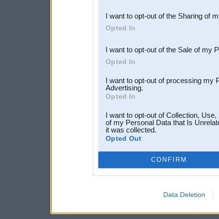
also be disclosed by us to 
I want to opt-out of the Sharing of 
Downstream Participants
th
Opted In
third parties.
I want to opt-out of the Sale of my 
Opted In
I want to opt-out of processing my 
Advertising.
Opted In
I want to opt-out of Collection, Use
of my Personal Data that Is Unrelat
it was collected.
Opted Out
CONFIRM
Data Deletion