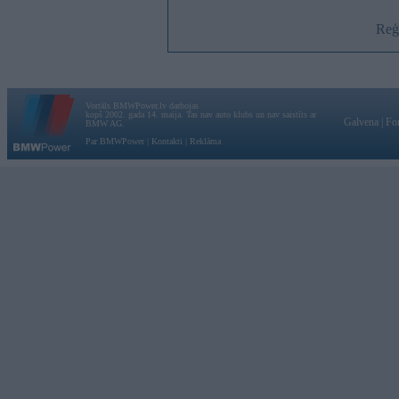
Reģi
Vortāls BMWPower.lv darbojas
kopš 2002. gada 14. maija. Tas nav auto klubs un nav saistīts ar
Galvena
|
Fo
BMW AG.
Par BMWPower
|
Kontakti
|
Reklāma