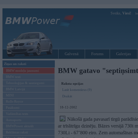
Sveiks,
Viesi!
Ie
Galvenā
Forums
Galerijas
Ziņas un raksti
BMW gatavo "septiņsimto
BMW modeļu jaunumi
BMW testi
Tehnoloģijas & sasniegumi
Raksta opcijas
BMW Latvijā
Lasīt komentārus (9)
MINI
Drukāt
Rolls-Royce
18-12-2002
Pasākumi
Vadāmības tests
Nākošā gada pavasarī tirgū parādīs
Autosports
ar trīslitrīgu dzinēju. Bāzes versijā 730i 
BMWPower aktuāli
730Li - 67’800 eiro. Zem automašīnas mo
Reklāmas raksti