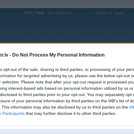
Sveiks,
Viesi!
|
Sestdiena, 8. augusts
Ienākt
Reģistrācija
Forums
Galerijas
Reģistrācija
Lietotāji
Meklētājs
.lv -
Do Not Process My Personal Information
zaļo gaismu
to opt-out of the sale, sharing to third parties, or processing of your per
formation for targeted advertising by us, please use the below opt-out s
r selection. Please note that after your opt-out request is processed y
s (19)
eing interest-based ads based on personal information utilized by us or
disclosed to third parties prior to your opt-out. You may separately opt-
losure of your personal information by third parties on the IAB’s list of
. This information may also be disclosed by us to third parties on the
IA
mBH" apstiprināja faktu, ka BMW M7 tiks ražots, kā arī to, ka tas notiks Regensbergas
Participants
that may further disclose it to other third parties.
inhenes. Šī niknā 760i sedana versija būs ar modificētu piekari, videi draudzīgāku izplūdi, kā
iekšējām un aizmugurējām bremzēm. Modificētais dzinējs būs ar 450cm3 lielāku tilpumu un
 taču visnozīmīgākās izmaiņas būs tieši paša dzinēja darbības mehānismā- pārstrukturizēta
ielas iesmidze un "Double VANOS" mainīgais vārstu atvēršanās laika mehānisms.