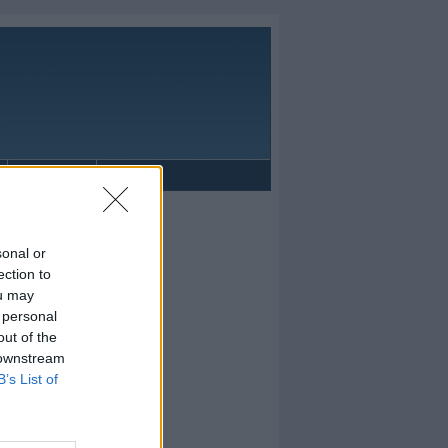
Reklāma
sonal or
ection to
ou may
 personal
out of the
 downstream
B’s List of