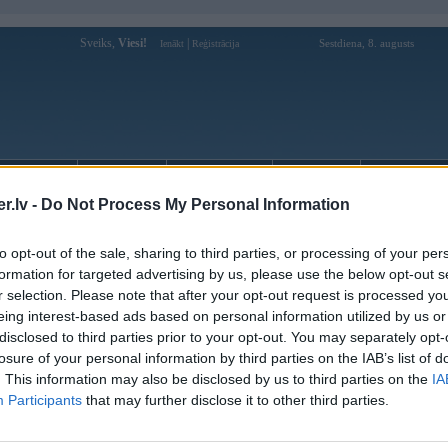
Sveiks,
Viesi!
|
Sestdiena, 8. augusts
Ienākt
Reģistrācija
Forums
Galerijas
Reģistrācija
Lietotāji
Meklētājs
.lv -
Do Not Process My Personal Information
 5. sērija praktiski gatava
to opt-out of the sale, sharing to third parties, or processing of your per
formation for targeted advertising by us, please use the below opt-out s
s (21)
r selection. Please note that after your opt-out request is processed y
eing interest-based ads based on personal information utilized by us or
disclosed to third parties prior to your opt-out. You may separately opt-
losure of your personal information by third parties on the IAB’s list of
. This information may also be disclosed by us to third parties on the
IA
dzes BMW 5. sērija, kas pagaidām ir indeksēta ar virsbūves kodu E60, atkal ir iekļuvusi
stu žurnālistu objektīvos izmēģinājuma braucienu laikā. Kaut gan, atšķirībā no iepriekšējām
Participants
that may further disclose it to other third parties.
jos uzņēmumos automobilis “pieķerts” praktiski bez maskējošā ietērpa, kas, pēc apstrādes ar
istiem iegūt praktiski galējo šī jaunuma variantu.