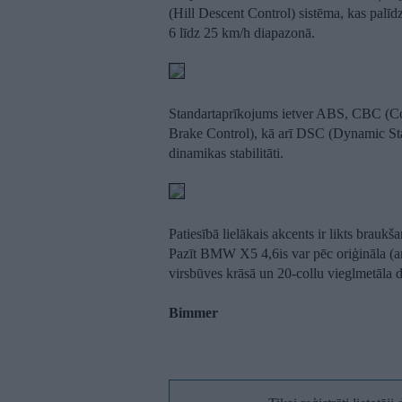
(Hill Descent Control) sistēma, kas palīd
6 līdz 25 km/h diapazonā.
Standartaprīkojums ietver ABS, CBC (C
Brake Control), kā arī DSC (Dynamic Stab
dinamikas stabilitāti.
Patiesībā lielākais akcents ir likts brau
Pazīt BMW X5 4,6is var pēc oriģināla (ar
virsbūves krāsā un 20-collu vieglmetāla 
Bimmer