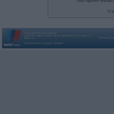
Tikai reģistrēti lietotāj
Reģi
Vortāls BMWPower.lv darbojas
kopš 2002. gada 14. maija. Tas nav auto klubs un nav saistīts ar
Galvena
|
Fo
BMW AG.
Par BMWPower
|
Kontakti
|
Reklāma