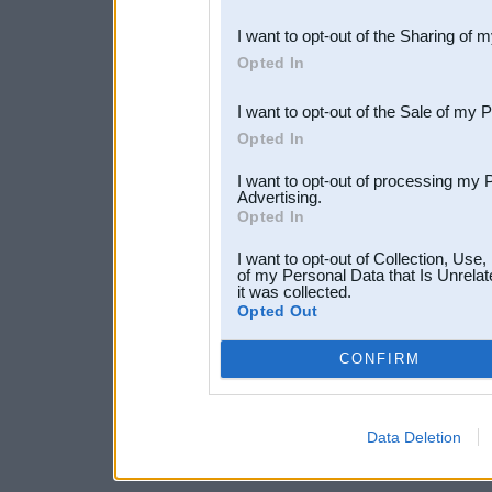
also be disclosed by us to 
I want to opt-out of the Sharing of 
Downstream Participants
th
Opted In
third parties.
I want to opt-out of the Sale of my 
Opted In
I want to opt-out of processing my 
Advertising.
Opted In
I want to opt-out of Collection, Use
of my Personal Data that Is Unrelat
it was collected.
Opted Out
CONFIRM
Data Deletion