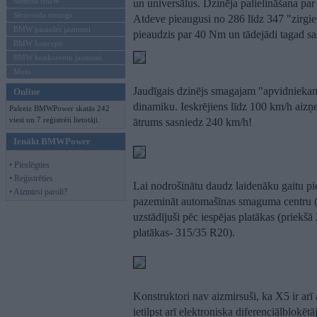
Mēneša BMW
un universālus. Dzinēja palielināšana pa
Sērijveida tūnings
Atdeve pieaugusi no 286 līdz 347 "zirgi
BMW pasaules jaunumi
pieaudzis par 40 Nm un tādejādi tagad s
BMW koncepti
BMW konkurentu jaunumi
Moto
Jaudīgais dzinējs smagajam "apvidniekam
Online
dinamiku. Ieskrējiens līdz 100 km/h aizņ
Pašreiz BMWPower skatās 242
viesi un 7 reģistrēti lietotāji.
ātrums sasniedz 240 km/h!
Ienākt BMWPower
• Pieslēgties
• Reģistrēties
Lai nodrošinātu daudz laidenāku gaitu pie
• Aizmirsi paroli?
pazemināt automašīnas smaguma centru (dz
uzstādījuši pēc iespējas platākas (priekš
platākas- 315/35 R20).
Konstruktori nav aizmirsuši, ka X5 ir arī
ietilpst arī elektroniska diferenciālbloķ