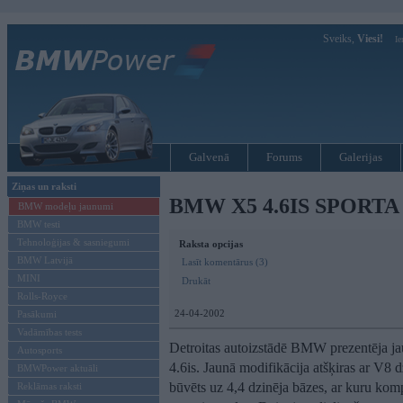
Sveiks,
Viesi!
Ie
Galvenā
Forums
Galerijas
Ziņas un raksti
BMW X5 4.6IS SPORTA
BMW modeļu jaunumi
BMW testi
Tehnoloģijas & sasniegumi
Raksta opcijas
BMW Latvijā
Lasīt komentārus (3)
MINI
Drukāt
Rolls-Royce
24-04-2002
Pasākumi
Vadāmības tests
Detroitas autoizstādē BMW prezentēja ja
Autosports
4.6is. Jaunā modifikācija atšķiras ar V8 d
BMWPower aktuāli
būvēts uz 4,4 dzinēja bāzes, ar kuru kompl
Reklāmas raksti