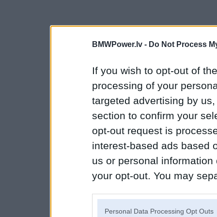
BMWPower.lv -
Do Not Process My
If you wish to opt-out of the
processing of your personal
targeted advertising by us
section to confirm your sel
opt-out request is proces
interest-based ads based o
us or personal information d
your opt-out. You may separ
disclosure of your personal
IAB’s list of downstream pa
Personal Data Processing Opt Outs