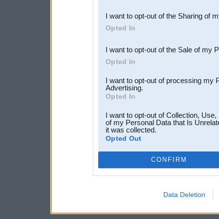
also be disclosed by us to 
I want to opt-out of the Sharing of 
Downstream Participants
th
Opted In
third parties.
I want to opt-out of the Sale of my 
Opted In
I want to opt-out of processing my 
Advertising.
Opted In
I want to opt-out of Collection, Use
of my Personal Data that Is Unrelat
it was collected.
Opted Out
CONFIRM
Data Deletion