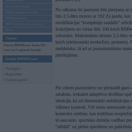
Mēneša BMW
Sērijveida tūnings
No sākuma šis jaunums būs pieejams ar d
BMW pasaules jaunumi
būs 2,5-litru motors ar 192 Zs jaudu, kas
BMW koncepti
modifikācijai “kompāniju sastādīs” sešcili
BMW konkurentu jaunumi
Ieskrējiens no vietas līdz 100 km/h BMW 
Moto
sekundes. Maksimālais ātrums 2,5-litru ver
Online
km/h (elektroniski ierobežots, protams). A
Pašreiz BMWPower skatās 362
mehānisko, tā arī ar pusautomātisko tran
viesi un 0 reģistrēti lietotāji.
pārslēgšanu.
Ienākt BMWPower
• Pieslēgties
• Reģistrēties
• Aizmirsi paroli?
Pie citiem jaunumiem var pieskaitīt garo
sarakstu, ieskaitot adaptīvos drošības sp
situācijā, kā arī dinamiskās stabilizācijas
vilkmes kontroli. Vēl viens interesants 
kontroles sistēma, kas ieslēdzas nospiežot
tā saucamo, sportisko dzinēja vadības pr
“atbildi” uz pēdas spiedienu un palielinās