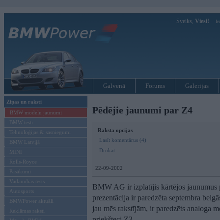
Sveiks,
Viesi!
Ie
Galvenā
Forums
Galerijas
Ziņas un raksti
Pēdējie jaunumi par Z4
BMW modeļu jaunumi
BMW testi
Raksta opcijas
Tehnoloģijas & sasniegumi
Lasīt komentārus (4)
BMW Latvijā
Drukāt
MINI
Rolls-Royce
22-09-2002
Pasākumi
Vadāmības tests
BMW AG ir izplatījis kārtējos jaunumus
Autosports
prezentācija ir paredzēta septembra beigā
BMWPower aktuāli
jau mēs rakstījām, ir paredzēts analog
Reklāmas raksti
priekšteci Z3.