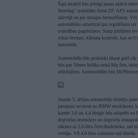
Šajā modelī būs pilnīgi jauna aktīvā stūre
Steering" izstrādāta firmā ZF. AFS automāt
sānvējā un pie straujas bremzēšanas. Vēl 
automātisko amortizācijas regulēšanu un 
svārstības pagriezinos. Starp pārējiem ie
rokas bremze, klimata kontrole, kas sevī 
intensitāti.
Automobīlis būs praktiski tikpat garš cik
būs par 50mm lielāka nekā līdz šim, tādej
sēdošajiem. Automobīlim būs McPherson
Jaunās 5. sērijas automobīļu dzinēju palet
pieejams nevienā no BMW modeļiem), kā arī
kamēr 3,6 un 4,4 litrīgie būs adaptēti no E
degvielas iesmidzes un degvielu ietaupoš
sāksies ar 2,0-litru četrcilindrnieku, tad n
versija- V8 4,0 litru common-rail dīzelis