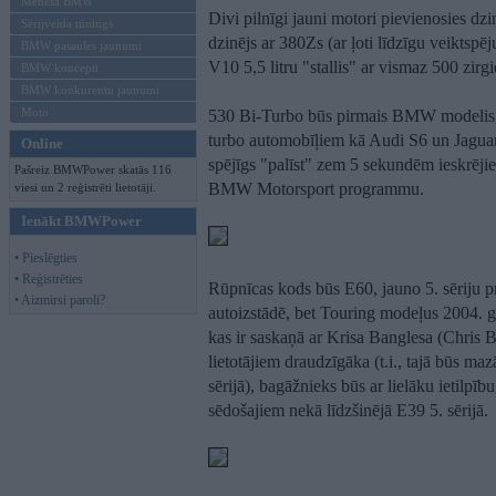
Mēneša BMW
Divi pilnīgi jauni motori pievienosies dzin
Sērijveida tūnings
dzinējs ar 380Zs (ar ļoti līdzīgu veiktsp
BMW pasaules jaunumi
V10 5,5 litru "stallis" ar vismaz 500 zirgi
BMW koncepti
BMW konkurentu jaunumi
Moto
530 Bi-Turbo būs pirmais BMW modelis, k
turbo automobīļiem kā Audi S6 un Jagua
Online
spējīgs "palīst" zem 5 sekundēm ieskrējien
Pašreiz BMWPower skatās 116
BMW Motorsport programmu.
viesi un 2 reģistrēti lietotāji.
Ienākt BMWPower
• Pieslēgties
• Reģistrēties
Rūpnīcas kods būs E60, jauno 5. sēriju 
• Aizmirsi paroli?
autoizstādē, bet Touring modeļus 2004. ga
kas ir saskaņā ar Krisa Banglesa (Chris B
lietotājiem draudzīgāka (t.i., tajā būs ma
sērijā), bagāžnieks būs ar lielāku ietilpīb
sēdošajiem nekā līdzšinējā E39 5. sērijā.