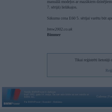
manuālā modeļos ar mazākiem dzinējiem 
7. sērijā) lielākajos.
Sākuma cena E60 5. sērijai varētu būt a
bmw2002.co.uk
Bimmer
Tikai reģistrēti lietotāj
Reģi
Vortāls BMWPower.lv darbojas
kopš 2002. gada 14. maija. Tas nav auto klubs un nav saistīts ar
Galvena
|
Fo
BMW AG.
Par BMWPower
|
Kontakti
|
Reklāma