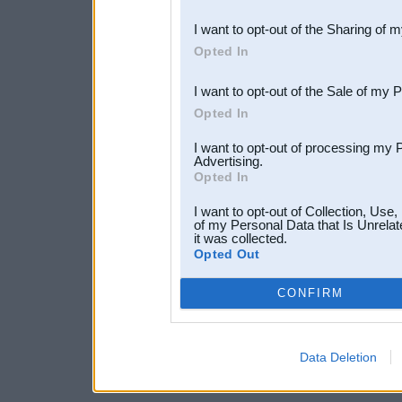
also be disclosed by us to 
I want to opt-out of the Sharing of 
Downstream Participants
th
Opted In
third parties.
I want to opt-out of the Sale of my 
Opted In
I want to opt-out of processing my 
Advertising.
Opted In
I want to opt-out of Collection, Use
of my Personal Data that Is Unrelat
it was collected.
Opted Out
CONFIRM
Data Deletion