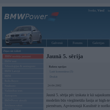
Sveiks,
Viesi!
Ie
Galvenā
Forums
Galerijas
Ziņas un raksti
Jaunā 5. sērija
BMW modeļu jaunumi
BMW testi
Tehnoloģijas & sasniegumi
Raksta opcijas
BMW Latvijā
Lasīt komentārus (5)
MINI
Drukāt
Rolls-Royce
24-04-2002
Pasākumi
Vadāmības tests
Jaunā 5. sērija pēc izskata ir kā sajaukum
Autosports
modelim būs vieglmetāla šasija ar high-t
BMWPower aktuāli
piemēram, Apvienotajā Karalistē ir norīk
Reklāmas raksti