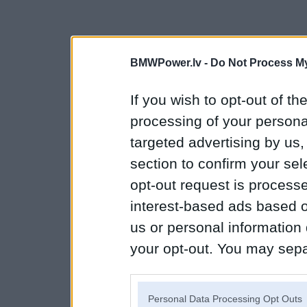
BMWPower.lv -
Do Not Process My
If you wish to opt-out of the
processing of your personal
targeted advertising by us
section to confirm your sel
opt-out request is proces
interest-based ads based o
us or personal information d
your opt-out. You may separ
disclosure of your personal
IAB’s list of downstream pa
Personal Data Processing Opt Outs