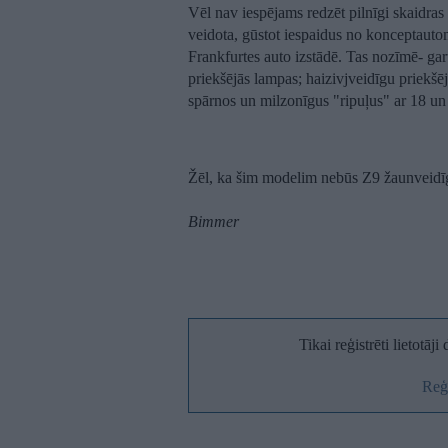
Vēl nav iespējams redzēt pilnīgi skaidras d
veidota, gūstot iespaidus no konceptauto
Frankfurtes auto izstādē. Tas nozīmē- gar
priekšējās lampas; haizivjveidīgu priekšēj
spārnos un milzonīgus "ripuļus" ar 18 un
Žēl, ka šim modelim nebūs Z9 žaunveidīg
Bimmer
Tikai reģistrēti lietotāj
Reģi