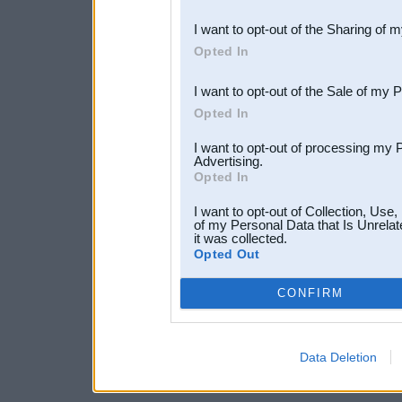
also be disclosed by us to 
I want to opt-out of the Sharing of 
Downstream Participants
th
Opted In
third parties.
I want to opt-out of the Sale of my 
Opted In
I want to opt-out of processing my 
Advertising.
Opted In
I want to opt-out of Collection, Use
of my Personal Data that Is Unrelat
it was collected.
Opted Out
CONFIRM
Data Deletion