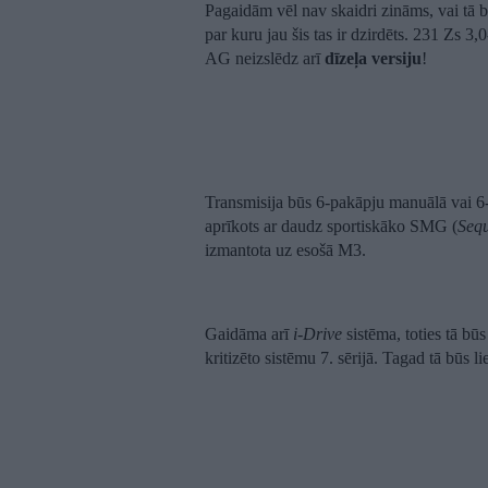
Pagaidām vēl nav skaidri zināms, vai tā b
par kuru jau šis tas ir dzirdēts. 231 Zs 3
AG neizslēdz arī
dīzeļa versiju
!
Transmisija būs 6-pakāpju manuālā vai 
aprīkots ar daudz sportiskāko SMG (
Seq
izmantota uz esošā M3.
Gaidāma arī
i-Drive
sistēma, toties tā bū
kritizēto sistēmu 7. sērijā. Tagad tā būs l