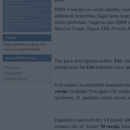
Mēneša BMW
Sērijveida tūnings
BMW ir mācījies no savām kļūdām, veidojot
BMW pasaules jaunumi
salīdzinoši nesportiska.Tagad jauno k
BMW koncepti
sērijas platformas. Tagad tas ļaus BMW s
BMW konkurentu jaunumi
Maserati Coupe
,
Jaguar XK8
,
Porsche 
Moto
Online
Pašreiz BMWPower skatās 104
viesi un 3 reģistrēti lietotāji.
Ienākt BMWPower
Tam jau ir dots rūpnīcas indeks-
E63
, vi
pirmajā pusē, bet
E64
kabriolets sekos g
• Pieslēgties
• Reģistrēties
• Aizmirsi paroli?
Ir arī zināms, ka ierobežotā daudzumā bū
versija
. Oriģinālā 70-to gadu CSL versija
spoileriem. 21. gadsimta versija, ticams,
Pagaidām ir paredzēti divi V8 dzinēji: B
protams, būs arī "karsta"
M versija
, kura