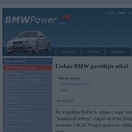
Sveiks,
Viesi!
Ie
Galvenā
Forums
Galerijas
Ziņas un raksti
Lielais BMW pavīdējis atkal
BMW modeļu jaunumi
BMW testi
Raksta opcijas
Tehnoloģijas & sasniegumi
Lasīt komentārus (33)
BMW Latvijā
Drukāt
MINI
Rolls-Royce
04-09-2002
Pasākumi
Vadāmības tests
Šīs ir pēdējās BMW 6. sērijas
Coupe
foto
Autosports
"maskējošā ietērpa"- tagad tas ir ļoti līd
BMWPower aktuāli
modelim 3.0CSi 70-tajos gados un vēlākaja
Reklāmas raksti
gadā.