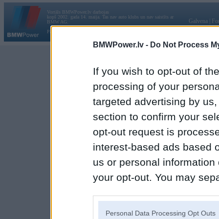
Vortāls BMWPower.lv darbojas
kopš 2002. gada 14. maija. Tas nav auto klubs un nav saistīts ar
Galvena
|
Fo
BMW AG.
Par BMWPower
|
Kontakti
|
Reklāma
BMWPower.lv -
Do Not Process My
If you wish to opt-out of the
processing of your personal
targeted advertising by us
section to confirm your sel
opt-out request is proces
interest-based ads based o
us or personal information d
your opt-out. You may separ
disclosure of your personal
IAB’s list of downstream pa
Personal Data Processing Opt Outs