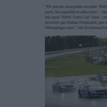
“Pēc piecām aizraujošām sezonām “BMW
jaunu, bet saglabājot to pašu esenci – cīņ
bija jaunā “BMW Turbo Cup” klase – mod
sacensties gan Baltijas čempionātā, gan a
Nirburgringas trasē,” saka Kočlamazašvil