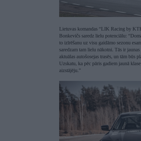
Lietuvas komandas “LIK Racing by KTK R
Bonkevičs saredz lielu potenciālu: “Dom
to izīrēšanu uz visu gaidāmo sezonu esam
saredzam tam lielu nākotni. Tās ir jaunas
aktuālas autošosejas trasēs, un tām būs pla
Uzskatu, ka pēc pāris gadiem jaunā kla
aizstājēju.”