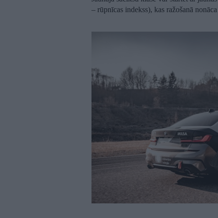
– rūpnīcas indekss), kas ražošanā nonāca