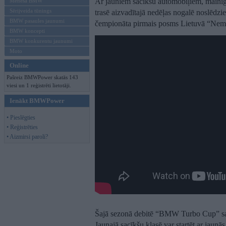
Ar jauniem sacīkšu automobiļiem, mainī
Mēneša BMW
Sērijveida tūnings
trasē aizvadītajā nedēļas nogalē noslēdzie
BMW pasaules jaunumi
čempionāta pirmais posms Lietuvā “Nemu
BMW koncepti
BMW konkurentu jaunumi
Moto
Online
Pašreiz BMWPower skatās 143
viesi un 1 reģistrēti lietotāji.
Ienākt BMWPower
• Pieslēgties
• Reģistrēties
• Aizmirsi paroli?
Šajā sezonā debitē “BMW Turbo Cup” sacen
Jaunajā sacīkšu klasē var startēt ar ja