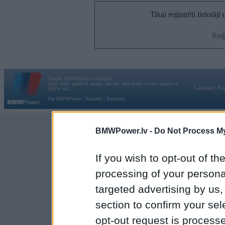
Tikai reģistrēti lietotāj
Reģi
Vortāls BMWPower.lv darbojas
kopš 2002. gada 14. maija. Tas nav auto klubs un nav saistīts ar
Galvena
|
Fo
BMW AG.
Par BMWPower
|
Kontakti
|
Reklāma
BMWPower.lv -
Do Not Process My
If you wish to opt-out of the
processing of your personal
targeted advertising by us
section to confirm your sel
opt-out request is proces