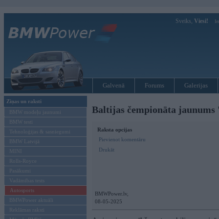
Sveiks,
Viesi!
Ie
Galvenā
Forums
Galerijas
Ziņas un raksti
Baltijas čempionāta jaunum
BMW modeļu jaunumi
BMW testi
Raksta opcijas
Tehnoloģijas & sasniegumi
Pievienot komentāru
BMW Latvijā
Drukāt
MINI
Rolls-Royce
Pasākumi
Vadāmības tests
Autosports
BMWPower.lv,
BMWPower aktuāli
08-05-2025
Reklāmas raksti