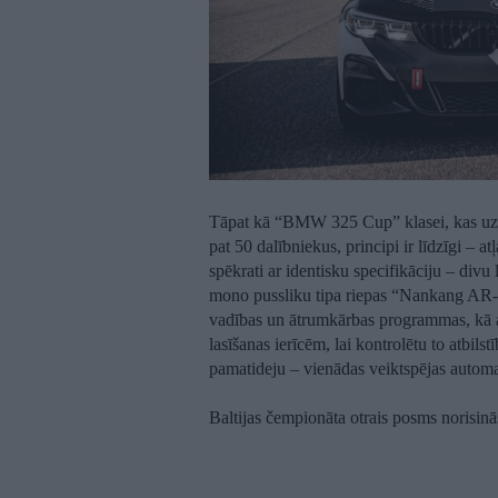
Tāpat kā “BMW 325 Cup” klasei, kas uz v
pat 50 dalībniekus, principi ir līdzīgi –
spēkrati ar identisku specifikāciju – divu 
mono pussliku tipa riepas “Nankang AR-1
vadības un ātrumkārbas programmas, kā a
lasīšanas ierīcēm, lai kontrolētu to atbi
pamatideju – vienādas veiktspējas automaš
Baltijas čempionāta otrais posms norisinās