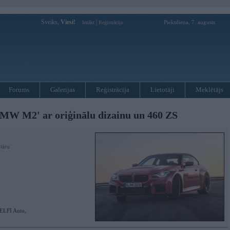
Sveiks,
Viesi!
|
Piektdiena, 7. augusts
Ienākt
Reģistrācija
Forums
Galerijas
Reģistrācija
Lietotāji
Meklētājs
BMW M2' ar oriģinālu dizainu un 460 ZS
tāru
ELFI Auto,