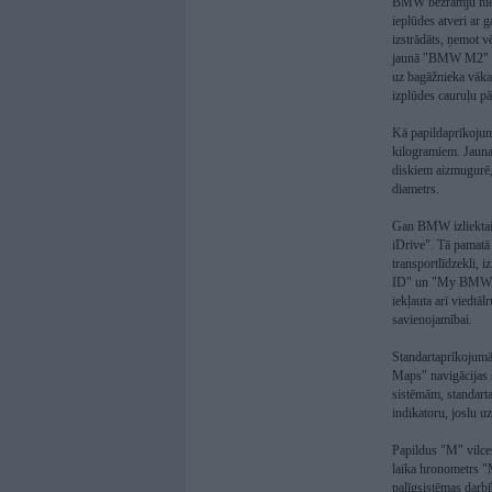
BMW bezrāmju nieru
ieplūdes atveri ar 
izstrādāts, ņemot v
jaunā "BMW M2" aizm
uz bagāžnieka vāka, 
izplūdes cauruļu pā
Kā papildaprīkojum
kilogramiem. Jaunai
diskiem aizmugurē
diametrs.
Gan BMW izliektais
iDrive". Tā pamatā 
transportlīdzekli,
ID" un "My BMW Ap
iekļauta arī viedtā
savienojamībai.
Standartaprīkojumā
Maps" navigācijas 
sistēmām, standart
indikatoru, joslu u
Papildus "M" vilces
laika hronometrs "
palīgsistēmas darbī