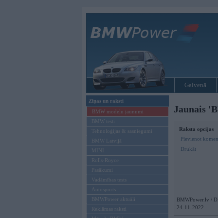
Galvenā
Ziņas un raksti
Jaunais '
BMW modeļu jaunumi
BMW testi
Raksta opcijas
Tehnoloģijas & sasniegumi
Pievienot komen
BMW Latvijā
Drukāt
MINI
Rolls-Royce
Pasākumi
Vadāmības tests
Autosports
BMWPower aktuāli
BMWPower.lv / D
24-11-2022
Reklāmas raksti