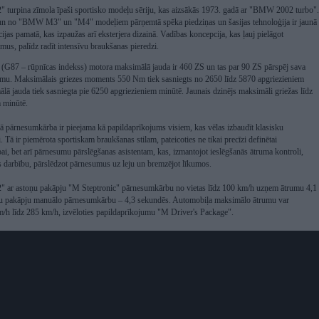
urpina zīmola īpaši sportisko modeļu sēriju, kas aizsākās 1973. gadā ar "BMW 2002 turbo".
un no "BMW M3" un "M4" modeļiem pārņemtā spēka piedziņas un šasijas tehnoloģija ir jaunā
jas pamatā, kas izpaužas arī eksterjera dizainā. Vadības koncepcija, kas ļauj pielāgot
umus, palīdz radīt intensīvu braukšanas pieredzi.
87 – rūpnīcas indekss) motora maksimālā jauda ir 460 ZS un tas par 90 ZS pārspēj sava
umu. Maksimālais griezes moments 550 Nm tiek sasniegts no 2650 līdz 5870 apgriezieniem
lā jauda tiek sasniegta pie 6250 apgriezieniem minūtē. Jaunais dzinējs maksimāli griežas līdz
 minūtē.
 pārnesumkārba ir pieejama kā papildaprīkojums visiem, kas vēlas izbaudīt klasisku
. Tā ir piemērota sportiskam braukšanas stilam, pateicoties ne tikai precīzi definētai
ai, bet arī pārnesumu pārslēgšanas asistentam, kas, izmantojot ieslēgšanās ātruma kontroli,
s darbību, pārslēdzot pārnesumus uz leju un bremzējot līkumos.
ar astoņu pakāpju "M Steptronic" pārnesumkārbu no vietas līdz 100 km/h uzņem ātrumu 4,1
ešu pakāpju manuālo pārnesumkārbu – 4,3 sekundēs. Automobiļa maksimālo ātrumu var
km/h līdz 285 km/h, izvēloties papildaprīkojumu "M Driver's Package".