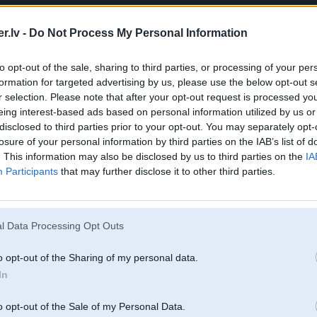
.lv -
Do Not Process My Personal Information
to opt-out of the sale, sharing to third parties, or processing of your per
formation for targeted advertising by us, please use the below opt-out s
r selection. Please note that after your opt-out request is processed y
eing interest-based ads based on personal information utilized by us or
disclosed to third parties prior to your opt-out. You may separately opt-
losure of your personal information by third parties on the IAB’s list of
. This information may also be disclosed by us to third parties on the
IA
zmugurējiem riteņiem tiek nodota, izmantojot astoņu pakāpju "M Steptronic" transmisiju ar
rta aprīkojumā. Īpaši sportiska pārnesumu pārslēgšana, tieša saikne ar dzinēju un iespēja
Participants
that may further disclose it to other third parties.
t pārnesumus uz zemāko iespējamo pārnesumu veido ideālu pamatu tūlītējam paātrinājumam.
ana notiek ar jaunākā "M" dizaina pārslēgšanas sviru, kā arī ar pārslēgšanas lāpstiņām uz
l Data Processing Opt Outs
smisijas izvēles jaunā "BMW M2" tradicionālo dinamiskās veiktspējas formu iemieso arī
piedziņa. "M" modeļiem raksturīgā lineārā sānu paātrinājuma jauda palīdz vadīt automobili
r kontrolētu driftu. Arī standarta "M" vilces kontroles funkcija ir izstrādāta tā, lai autovadītājs
o opt-out of the Sharing of my personal data.
īt automobiļa veiktspējas robežas, iestatot individuālus intervences sliekšņus riteņu slīdēšanas
In
smit pakāpju izvēli.
tīvais "M" diferenciālis ir iekļauts arī standarta aprīkojumā un spēj radīt bloķēšanas efektu līd
o opt-out of the Sale of my Personal Data.
 Tas optimizē saķeri ar ceļa segumu, piedāvājot, piemēram, atšķirīgu saķeres līmeni kreisajam