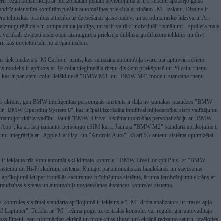
 režģa konstrukcija ar horizontālām joslām apvienojumā ar trīs sekciju apakšējo gaisa
gandrīz taisnstūra kontūrām piešķir automašīnas priekšdaļai zināmo "M" izskatu. Dizains ir
ērā tehniskās prasības attiecībā uz dzesēšanas gaisa padevi un aerodinamisko līdzsvaru. Arī
ugurējā daļa ir kompakta un jaudīga, un tai ir vairāki individuāli risinājumi – spoilera mala
vertikāli izvietoti atstarotāji, aizmugurējā priekšējā dubļusarga difuzora ieliktnis un divi
ri, kas novietoti tālu no ārējām malām.
s tiek piedāvāts "M Carbon" jumts, kas samazina automobiļa svaru par aptuveni sešiem
s modelis ir aprīkots ar 19 collu vieglmetāla riteņu diskiem priekšpusē un 20 collu riteņu
, kas ir par vienu collu lielāki nekā "BMW M3" un "BMW M4" modeļu standarta riteņu
 ekrāns, gan BMW inteliģentais personīgais asistents ir daļa no jaunākās paaudzes "BMW
ir "BMW Operating System 8", kas ir īpaši izstrādāta intuitīvai mijiedarbībai starp vadītāju un
 izmantojot skārienvadību. Jaunā "BMW iDrive" sistēma nodrošina personalizāciju ar "BMW
p", kā arī ļauj izmantot personīgo eSIM karti. Jaunajā "BMW M2" standarta aprīkojumā ir
lruņu integrācija ar "Apple CarPlay" un "Android Auto", kā arī 5G antenu sistēma optimizētai
 ir iekļauta trīs zonu automātiskā klimata kontrole, "BMW Live Cockpit Plus" ar "BMW
sistēmu un Hi-Fi skaļruņu sistēma. Runājot par automātiskās braukšanas un stāvēšanas
a aprīkojumā ietilpst frontālās sadursmes brīdinājuma sistēma, ātruma ierobežojumu ekrāns ar
zraudzības sistēma un automobiļa novietošanas distances kontroles sistēma.
 kontroles sistēmai standarta aprīkojumā ir iekļauts arī "M" drifta analizators un trases apļa
M Laptimer". Turklāt ar "M" režīma pogu uz centrālās konsoles var regulēt gan autovadītāja
bas līmeni, gan informācijas ekrānā un projekcijas (head-up) ekrānā redzamo saturu, izvēloties