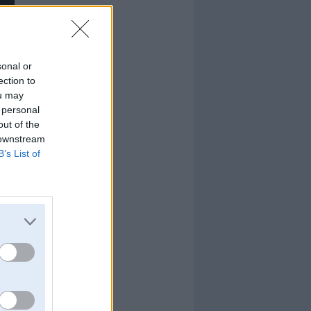
sonal or
ection to
ou may
 personal
out of the
 downstream
B’s List of
z