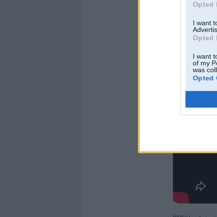
Opted 
un labajam aizmugur
Jaunā "BMW M2" ārē
I want 
Advertis
nekā "BMW M4 Coup
Opted 
jaunā BMW 2. sērij
I want t
of my P
was col
Opted 