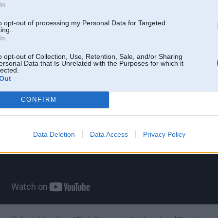
In
ējam ritenim, kā arī uzlabo jaudas pārnesi pie strauja paātrinājuma.
jais garums ir par 21,4 centimetriem mazāks un riteņu bāze ir par 11 centimetriem īsāka
to opt-out of processing my Personal Data for Targeted
ing.
é" modeļiem. Tajā pašā laikā automobiļa un starpbremžu platums ievērojami pārsniedz
In
as kupejas izmērus.
o opt-out of Collection, Use, Retention, Sale, and/or Sharing
ersonal Data that Is Unrelated with the Purposes for which it
lected.
Out
CONFIRM
Data Deletion
Data Access
Privacy Policy