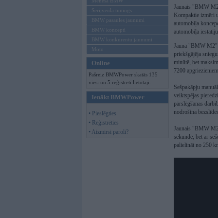
Mēneša BMW
Jaunais "BMW M2" t
Sērijveida tūnings
Kompaktie izmēri 
BMW pasaules jaunumi
automobiļa koncepci
BMW koncepti
automobiļa iestatīj
BMW konkurentu jaunumi
Jaunā "BMW M2" (G
Moto
priekšgājēja snieg
minūtē, bet maksimā
Online
7200 apgriezieniem
Pašreiz BMWPower skatās 135
viesi un 5 reģistrēti lietotāji.
Sešpakāpju manuālā
veiktspējas pieredzi
Ienākt BMWPower
pārslēgšanas darbīb
nodrošina bezslīde
• Pieslēgties
• Reģistrēties
Jaunais "BMW M2" 
• Aizmirsi paroli?
sekundē, bet ar s
palielināt no 250 