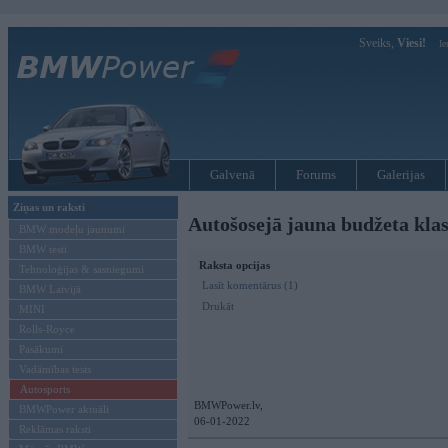
Sveiks,
Viesi!
Ie
Galvenā
Forums
Galerijas
Ziņas un raksti
Autošosejā jauna budžeta kl
BMW modeļu jaunumi
BMW testi
Raksta opcijas
Tehnoloģijas & sasniegumi
Lasīt komentārus (1)
BMW Latvijā
Drukāt
MINI
Rolls-Royce
Pasākumi
Vadāmības tests
Autosports
BMWPower.lv,
BMWPower aktuāli
06-01-2022
Reklāmas raksti