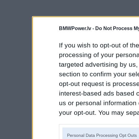
BMWPower.lv -
Do Not Process My
If you wish to opt-out of the
processing of your personal
targeted advertising by us
section to confirm your sel
opt-out request is proces
interest-based ads based o
us or personal information d
your opt-out. You may separ
disclosure of your personal
IAB’s list of downstream pa
Personal Data Processing Opt Outs