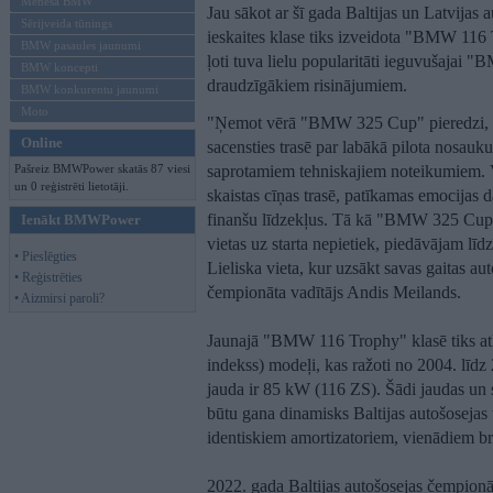
Mēneša BMW
Jau sākot ar šī gada Baltijas un Latvijas
Sērijveida tūnings
ieskaites klase tiks izveidota "BMW 116 T
BMW pasaules jaunumi
ļoti tuva lielu popularitāti ieguvušajai 
BMW koncepti
draudzīgākiem risinājumiem.
BMW konkurentu jaunumi
Moto
"Ņemot vērā "BMW 325 Cup" pieredzi, ir s
Online
sacensties trasē par labākā pilota nosauk
Pašreiz BMWPower skatās 87 viesi
saprotamiem tehniskajiem noteikumiem.
un 0 reģistrēti lietotāji.
skaistas cīņas trasē, patīkamas emocijas da
finanšu līdzekļus. Tā kā "BMW 325 Cup" 
Ienākt BMWPower
vietas uz starta nepietiek, piedāvājam lī
• Pieslēgties
Lieliska vieta, kur uzsākt savas gaitas au
• Reģistrēties
čempionāta vadītājs Andis Meilands.
• Aizmirsi paroli?
Jaunajā "BMW 116 Trophy" klasē tiks atļ
indekss) modeļi, kas ražoti no 2004. līdz
jauda ir 85 kW (116 ZS). Šādi jaudas un sv
būtu gana dinamisks Baltijas autošosejas 
identiskiem amortizatoriem, vienādiem b
2022. gada Baltijas autošosejas čempionāt