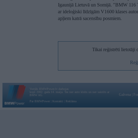
Igaunijā Lietuvā un Somijā. "BMW 116 Tr
ar ideloģiski līdzīgām V1600 klases aut
apļiem katrā sacensību posmiem.
Tikai reģistrēti lietotāj
Reģi
Vortāls BMWPower.lv darbojas
kopš 2002. gada 14. maija. Tas nav auto klubs un nav saistīts ar
Galvena
|
Fo
BMW AG.
Par BMWPower
|
Kontakti
|
Reklāma