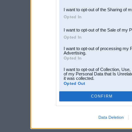
also be disclosed by us to 
I want to opt-out of the Sharing of 
Downstream Participants
th
Opted In
third parties.
I want to opt-out of the Sale of my 
Opted In
I want to opt-out of processing my 
Advertising.
Opted In
I want to opt-out of Collection, Use
of my Personal Data that Is Unrelat
it was collected.
Opted Out
CONFIRM
Data Deletion