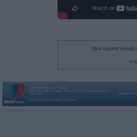
Tikai reģistrēti lietotāj
Reģi
Vortāls BMWPower.lv darbojas
kopš 2002. gada 14. maija. Tas nav auto klubs un nav saistīts ar
Galvena
|
Fo
BMW AG.
Par BMWPower
|
Kontakti
|
Reklāma