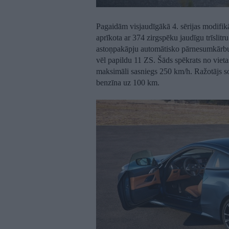
Pagaidām visjaudīgākā 4. sērijas modif
aprīkota ar 374 zirgspēku jaudīgu trīslitr
astoņpakāpju automātisko pārnesumkārbu,
vēl papildu 11 ZS. Šāds spēkrats no vieta
maksimāli sasniegs 250 km/h. Ražotājs sola,
benzīna uz 100 km.