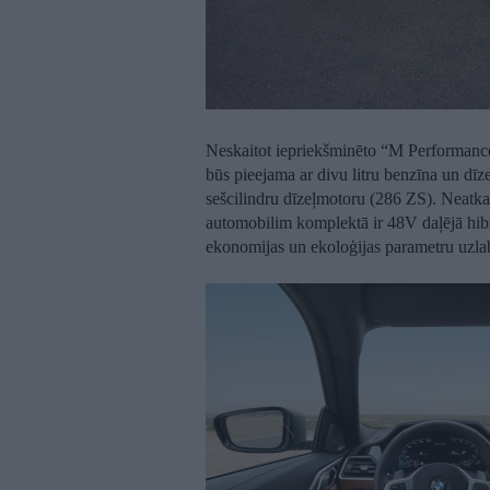
Neskaitot iepriekšminēto “M Performance
būs pieejama ar divu litru benzīna un dīz
sešcilindru dīzeļmotoru (286 ZS). Neatkarī
automobilim komplektā ir 48V daļējā hib
ekonomijas un ekoloģijas parametru uzla