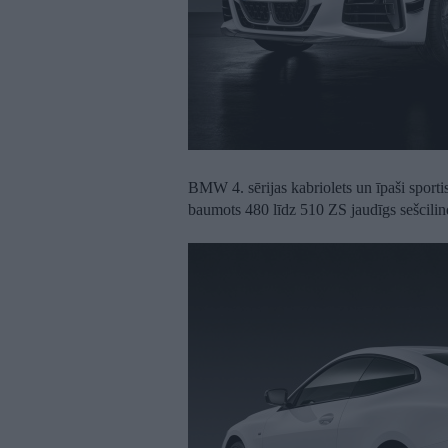
BMW 4. sērijas kabriolets un īpaši spor
baumots 480 līdz 510 ZS jaudīgs sešcili