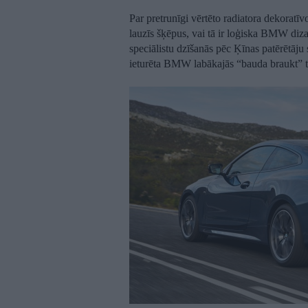
Par pretrunīgi vērtēto radiatora dekoratī
lauzīs šķēpus, vai tā ir loģiska BMW diza
speciālistu dzīšanās pēc Ķīnas patērētāju s
ieturēta BMW labākajās “bauda braukt” tr