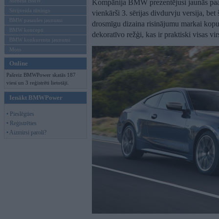
Mēneša BMW
Kompānija BMW prezentējusi jaunās paau
Sērijveida tūnings
vienkārši 3. sērijas divdurvju versija, bet 
BMW pasaules jaunumi
drosmīgu dizaina risinājumu markai kopum
BMW koncepti
dekoratīvo režģi, kas ir praktiski visas v
BMW konkurentu jaunumi
Moto
Online
Pašreiz BMWPower skatās 187
viesi un 3 reģistrēti lietotāji.
Ienākt BMWPower
• Pieslēgties
• Reģistrēties
• Aizmirsi paroli?