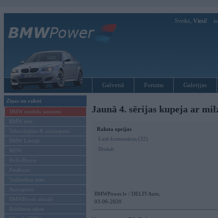
Sveiks,
Viesi!
Ie
Galvenā
Forums
Galerijas
Ziņas un raksti
Jaunā 4. sērijas kupeja ar mil
BMW modeļu jaunumi
BMW testi
Raksta opcijas
Tehnoloģijas & sasniegumi
Lasīt komentārus (32)
BMW Latvijā
Drukāt
MINI
Rolls-Royce
Pasākumi
Vadāmības tests
Autosports
BMWPower.lv / DELFI Auto,
BMWPower aktuāli
03-06-2020
Reklāmas raksti