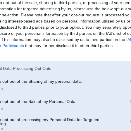
jūs spēlēt online kazino spēles jau šodien
to opt-out of the sale, sharing to third parties, or processing of your per
formation for targeted advertising by us, please use the below opt-out s
lē, tāpat kā izvēloties savu ideālo BMW modeli, ir neskaitāmas iespējas atkarībā no jūsu
r selection. Please note that after your opt-out request is processed y
bām. Varbūt jūs meklējat kaut ko dinamisku, piemēram, Mighty Wild: Panther Grand Diamond
eing interest-based ads based on personal information utilized by us or
vā aizraujošu spēlēšanas pieredzi, līdzīgi kā BMW E46 nodrošina asu vadāmību un jaudu uz
disclosed to third parties prior to your opt-out. You may separately opt-
losure of your personal information by third parties on the IAB’s list of
 klasisku, iespējams,
Book of Ra Deluxe
būs īstais variants, līdzīgi kā BMW E65 – automašīna,
. This information may also be disclosed by us to third parties on the
IA
ēju ar eleganci.
Participants
that may further disclose it to other third parties.
es, kas atbilst jūsu stilam
pēles, domājiet par tām tāpat kā par BMW – izvēlieties to, kas atbilst jūsu vajadzībām. Ja
 klases pieredzi, gluži tāpat kā BMW G30 piedāvā greznību, komfortu un modernas
l Data Processing Opt Outs
ney Train 3
piedāvā izsmalcinātu spēļu pieredzi ar daudzām funkcijām, kas iepriecinās pat
tājus. No otras puses, ja jums patīk klasiskas spēles, kas piedāvā vienkāršumu, bet arī jautrību,
ai
Ze Zeus
varētu būt tieši tas, kas jums nepieciešams, līdzīgi kā BMW E36, kas nodrošina
o opt-out of the Sharing of my personal data.
ru uz jautrību un stilu.
In
ejamība
o opt-out of the Sale of my Personal Data.
as lielāku prieku no savas kazino spēlēšanas pieredzes, izmantojiet bonusus un iespēju spēlēt
 piemēram, BMW iX - nodrošina vismodernākās tehnoloģijas un ērtības. Tādi moderni kazino kā
In
vā iespēju spēlēt no mobilā tālruņa, ļaujot izklaidēties tādas spēles kā
Mighty Fish: Blue Marli
trodoties ceļā.
to opt-out of processing my Personal Data for Targeted
ing.
eizo stratēģiju un spēles ar bonusa iespējām
In