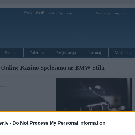
Sveiks,
Viesi!
|
Sestdiena, 8. augusts
Ienākt
Reģistrācija
Forums
Galerijas
Reģistrācija
Lietotāji
Meklētājs
t Online Kazino Spēlēšanu ar BMW Stilu
tāru
.lv -
Do Not Process My Personal Information
Atklājiet, kā BMW modeļi E46 un G30 var iedvesmot