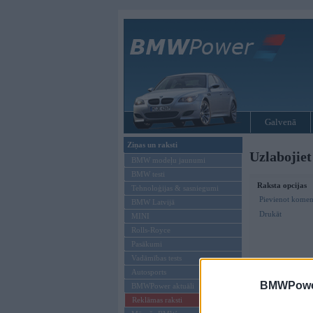
Galvenā
Ziņas un raksti
Uzlabojie
BMW modeļu jaunumi
BMW testi
Raksta opcijas
Tehnoloģijas & sasniegumi
Pievienot komen
BMW Latvijā
Drukāt
MINI
Rolls-Royce
Pasākumi
Vadāmības tests
Autosports
BMWPower
BMWPower aktuāli
Reklāmas raksti
BMWPower.lv,