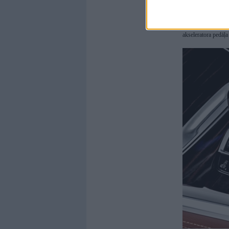
Par papildu samaks
"
BMW X5
" model
atkarībā no ceļa ap
pārnesumkārbas un b
akseleratora pedāļa