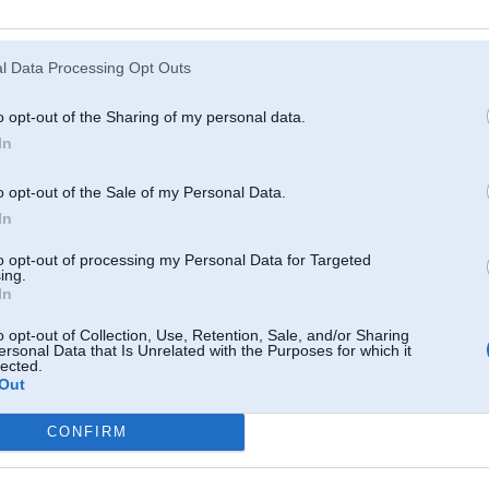
" ir izstrādāts uz modulārās platformas CLAR, tāpat kā jaunās paaudzes 7. sērijas limuzīns
ais modelis atšķirībā no iepriekšējā pneimatisko balstiekārtu ieguvis ne tikai aizmugurējai riteņ
šējai. Pneimatiskā balstiekārta ļauj automobiļa klīrensu mainīt 80 mm diapazonā.
l Data Processing Opt Outs
o opt-out of the Sharing of my personal data.
In
o opt-out of the Sale of my Personal Data.
In
to opt-out of processing my Personal Data for Targeted
ing.
In
o opt-out of Collection, Use, Retention, Sale, and/or Sharing
ersonal Data that Is Unrelated with the Purposes for which it
lected.
Out
CONFIRM