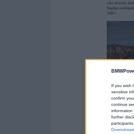
vāks atverams divās
Bagāžas nodalījuma 
1860 l.
BMWPower
If you wish 
sensitive in
confirm you
continue se
information 
further disc
participants
Downstream 