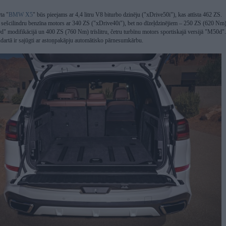
ta "
BMW X5
" būs pieejams ar 4,4 litru V8 biturbo dzinēju ("xDrive50i"), kas attīsta 462 ZS.
 sešcilindru benzīna motors ar 340 ZS ("xDrive40i"), bet no dīzeļdzinējiem – 250 ZS (620 Nm
d" modifikācijā un 400 ZS (760 Nm) trīslitru, četru turbīnu motors sportiskajā versijā "M50d".
ndartā ir sajūgti ar astoņpakāpju automātisko pārnesumkārbu.