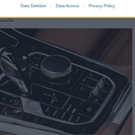
u pieejama "M Sport" pakotne ar aizmugurējā diferenciāļa elektronisko bloķētāju. Pirmo reizi
im tiek piedāvāta "Off-Road" pakotne, kas ļauj izvēlēties vienu no četriem darbības režīmiem
Data Deletion
Data Access
Privacy Policy
stākļiem (smiltis, slapji akmeņi, sniegs un grants), kas maina pilnpiedziņas sistēmas,
raukšanas elektroniskās stabilizācijas sistēmas darbības algoritmus, kā arī klīrensu un
 atsaucību.