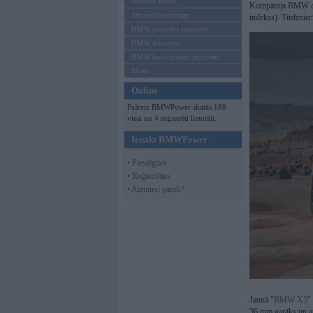
Mēneša BMW
Kompānija BMW ofic
Sērijveida tūnings
indekss). Tirdzniec
BMW pasaules jaunumi
BMW koncepti
BMW konkurentu jaunumi
Moto
Online
Pašreiz BMWPower skatās 188
viesi un 4 reģistrēti lietotāji.
Ienākt BMWPower
• Pieslēgties
• Reģistrēties
• Aizmirsi paroli?
Jaunā "
BMW X5
"
36 mm garāks un ar