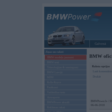
Galvenā
Ziņas un raksti
BMW oficiā
BMW modeļu jaunumi
BMW testi
Raksta opcijas
Tehnoloģijas & sasniegumi
Lasīt komentārus
BMW Latvijā
Drukāt
MINI
Rolls-Royce
Pasākumi
Vadāmības tests
Autosports
BMWPower.lv / D
BMWPower aktuāli
06-06-2018
Reklāmas raksti