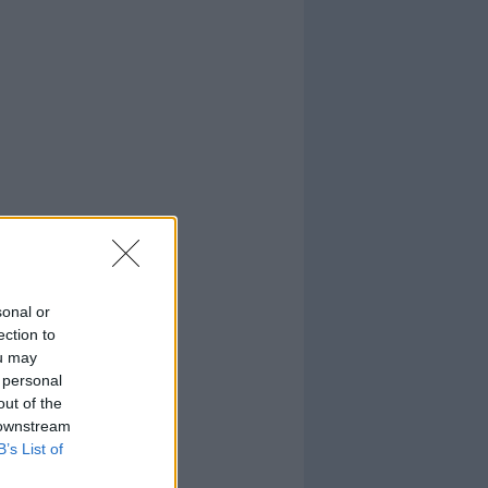
sonal or
ection to
ou may
 personal
out of the
 downstream
B’s List of