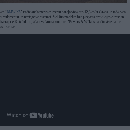
jam "
BMW X5
" tradicionālā mērinstrumentu paneļa vietā būs 12,3 collu ekrāns un tāda paša
rī multimediju un navigācijas sistēmai. Vēl šim modelim būs pieejams projekcijas ekrāns uz
, lāzera priekšējie lukturi, adaptīvā kruīza kontrole, "Bowers & Wilkins" audio sistēma u.c.
as sistēmas.