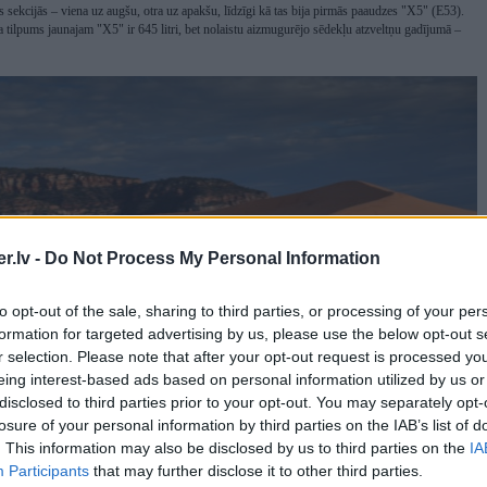
 sekcijās – viena uz augšu, otra uz apakšu, līdzīgi kā tas bija pirmās paaudzes "X5" (E53).
tilpums jaunajam "X5" ir 645 litri, bet nolaistu aizmugurējo sēdekļu atzveltņu gadījumā –
.lv -
Do Not Process My Personal Information
to opt-out of the sale, sharing to third parties, or processing of your per
formation for targeted advertising by us, please use the below opt-out s
r selection. Please note that after your opt-out request is processed y
eing interest-based ads based on personal information utilized by us or
disclosed to third parties prior to your opt-out. You may separately opt-
losure of your personal information by third parties on the IAB’s list of
. This information may also be disclosed by us to third parties on the
IA
Participants
that may further disclose it to other third parties.