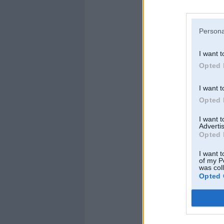
Jaunais "
BMW X5
(G11). Turklāt jaun
asij, bet arī priek
Persona
I want t
Opted 
I want t
Opted 
I want 
Advertis
Opted 
I want t
of my P
was col
Opted 