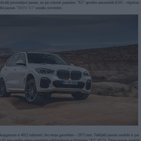
iāli prezentējusi jaunās, nu jau ceturtās paaudzes "X5" apvidus automobili (G05 – rūpnīcas
ībā jaunais "
BMW X5
" nonāks novembrī.
 kopgarums ir 4922 milimetri, bet riteņu garenbāze – 2975 mm. Tādējādi jaunais modelis ir par
 42 mm garāku riteņu garenbāzi salīdzinājumā ar līdzšinējo "X5" (F15). Tāpat jaunais modelis