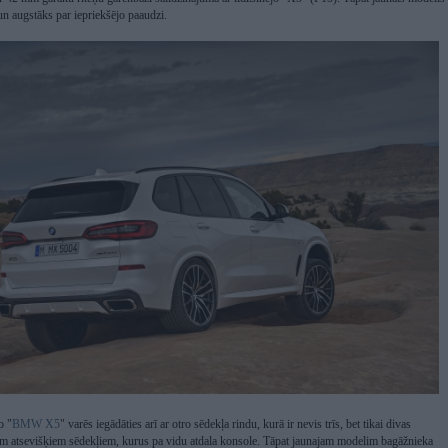
un augstāks par iepriekšējo paaudzi.
o "
BMW X5
" varēs iegādāties arī ar otro sēdekļa rindu, kurā ir nevis trīs, bet tikai divas
iem atsevišķiem sēdekļiem, kurus pa vidu atdala konsole. Tāpat jaunajam modelim bagāžnieka