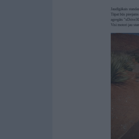
Jaudīgākais standar
Tāpat būs pieejams
agregāts "xDrive30
Visi motori jau sta