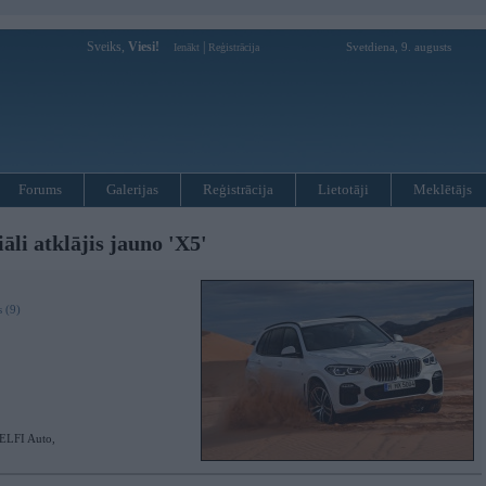
Sveiks,
Viesi!
|
Svetdiena, 9. augusts
Ienākt
Reģistrācija
Forums
Galerijas
Reģistrācija
Lietotāji
Meklētājs
li atklājis jauno 'X5'
 (9)
ELFI Auto,