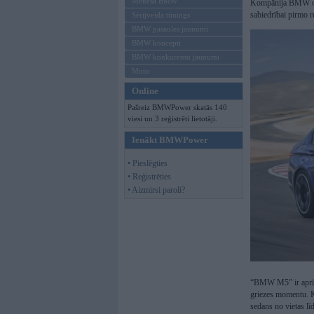
Mēneša BMW
Kompānija BMW ofic
sabiedrībai pirmo r
Sērijveida tūnings
BMW pasaules jaunumi
BMW koncepti
BMW konkurentu jaunumi
Moto
Online
Pašreiz BMWPower skatās 140
viesi un 3 reģistrēti lietotāji.
Ienākt BMWPower
• Pieslēgties
• Reģistrēties
• Aizmirsi paroli?
“BMW M5” ir aprīko
griezes momentu. K
sedans no vietas lī