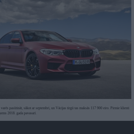
ēs pasūtināt, sākot ar septembri, un Vācijas tirgū tas maksās 117 900 eiro. Pirmie klienti
ņems 2018. gada pavasarī.