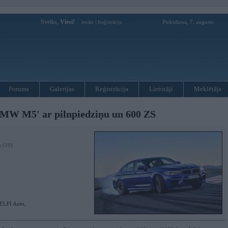
Sveiks,
Viesi!
|
Piektdiena, 7. augusts
Ienākt
Reģistrācija
Forums
Galerijas
Reģistrācija
Lietotāji
Meklētājs
BMW M5' ar pilnpiedziņu un 600 ZS
s (19)
ELFI Auto,