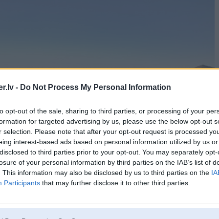
.lv -
Do Not Process My Personal Information
to opt-out of the sale, sharing to third parties, or processing of your per
formation for targeted advertising by us, please use the below opt-out s
r selection. Please note that after your opt-out request is processed y
eing interest-based ads based on personal information utilized by us or
disclosed to third parties prior to your opt-out. You may separately opt-
losure of your personal information by third parties on the IAB’s list of
. This information may also be disclosed by us to third parties on the
IA
Participants
that may further disclose it to other third parties.
irmo reizi BMW vēsturē “M5” ir pieejams ar pilnpiedziņas sistēmu “M xDrive“, autoražotājs
ocionāli visaizraujošākā pilnpiedziņas sistēma sportisko automobiļu segmentā. Ar atbilstošiem
ais “BMW M5” spēj visu vilkmi novadīt arī tikai uz aizmugurējiem riteņiem.