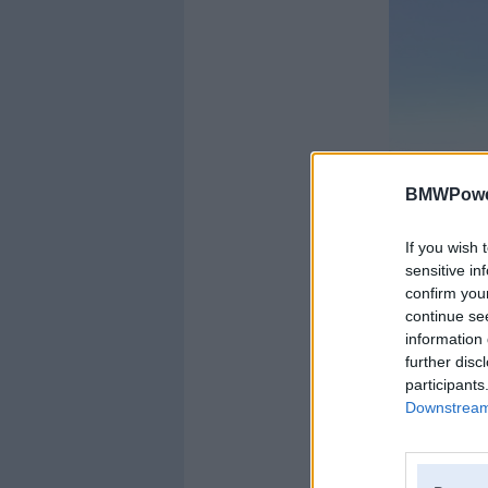
BMWPower
If you wish 
sensitive in
confirm you
continue se
information 
further disc
participants
Downstream 
Neskaitot to, ka p
uzsver, ka tā ir em
iestatījumiem jaun