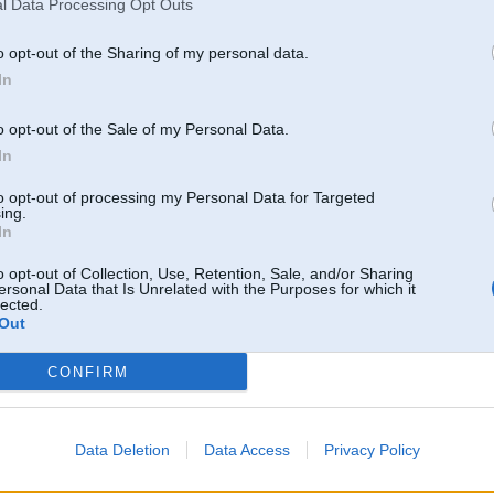
l Data Processing Opt Outs
o opt-out of the Sharing of my personal data.
In
o opt-out of the Sale of my Personal Data.
In
to opt-out of processing my Personal Data for Targeted
ing.
In
o opt-out of Collection, Use, Retention, Sale, and/or Sharing
ersonal Data that Is Unrelated with the Purposes for which it
lected.
Out
CONFIRM
 ir aprīkots ar 19 collu riteņiem, kā arī sešcilindru bremžu skavām priekšā un viena cilindra
pildu samaksu pieejami arī 20 collu riteņi un keramiskās bremzes, kuras ir ne tikai ar lielāku
bet ir arī par 23 kilogramiem vieglākas nekā tradicionālās bremzes.
Data Deletion
Data Access
Privacy Policy