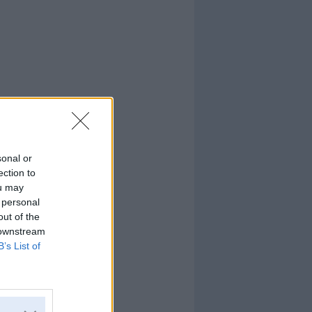
sonal or
ection to
ou may
 personal
out of the
 downstream
B’s List of