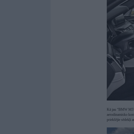
Kā jau “BMW M5”, a
aerodinamisko komp
priekšējie sēdekļi a