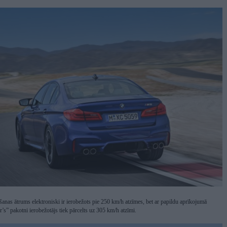
anas ātrums elektroniski ir ierobežots pie 250 km/h atzīmes, bet ar papildu aprīkojumā
s” pakotni ierobežotājs tiek pārcelts uz 305 km/h atzīmi.