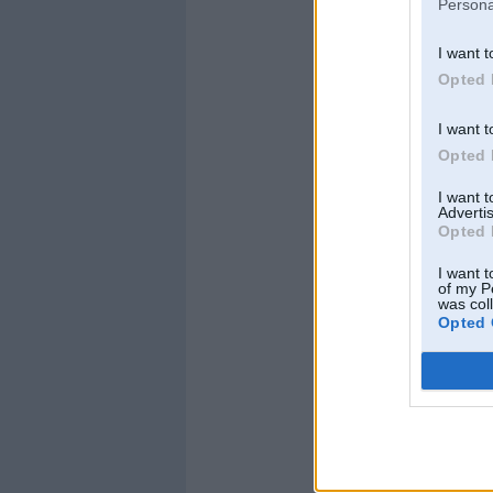
Persona
I want t
Opted 
I want t
Opted 
I want 
Advertis
Opted 
I want t
of my P
was col
Opted 
Standartā “BMW M5”
– aizmugurē. Par pa
bremzēšanas spēku, 