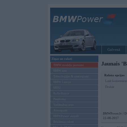
Galvenā
Ziņas un raksti
Jaunais '
BMW modeļu jaunumi
BMW testi
Raksta opcijas
Tehnoloģijas & sasniegumi
Lasīt komentāru
BMW Latvijā
Drukāt
MINI
Rolls-Royce
Pasākumi
Vadāmības tests
Autosports
BMWPower.lv / D
BMWPower aktuāli
22-08-2017
Reklāmas raksti