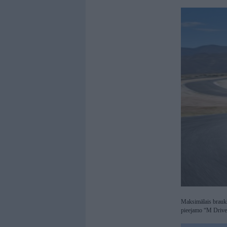
Maksimālais braukš
pieejamo “M Driver’