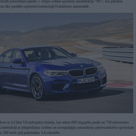
iāli prezentējusi jaunās 5. sērijas sedana sportisko modifikāciju “M5”, kas plašākai
eizi tiks parādīta septembrī notiekošajā Frankfurtes autoizstādē.
ts ar 4,4 litru V8 turbopūtes dzinēju, kas attīsta 600 zirgspēku jaudu un 750 ņūtonmetru
ombinācijā ar pilnpiedziņas sistēmu un astoņpakāpju automātisko pārnesumkārbu sportiskais
dz 100 km/h spēj paātrināties 3,4 sekundēs.