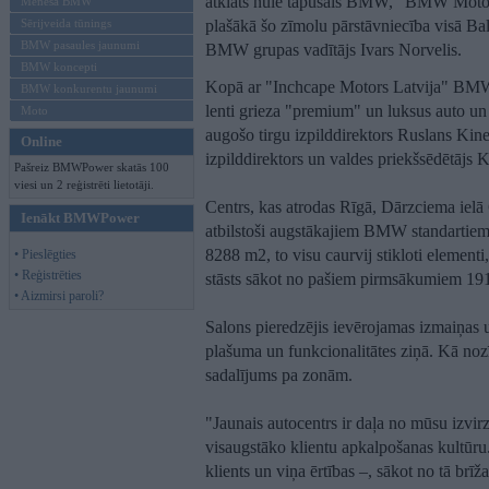
atklāts nule tapušais BMW, "BMW Motor
Mēneša BMW
Sērijveida tūnings
plašākā šo zīmolu pārstāvniecība visā Bal
BMW pasaules jaunumi
BMW grupas vadītājs Ivars Norvelis.
BMW koncepti
Kopā ar "Inchcape Motors Latvija" BMW 
BMW konkurentu jaunumi
lenti grieza "premium" un luksus auto un
Moto
augošo tirgu izpilddirektors Ruslans K
Online
izpilddirektors un valdes priekšsēdētājs 
Pašreiz BMWPower skatās 100
viesi un 2 reģistrēti lietotāji.
Centrs, kas atrodas Rīgā, Dārzciema ielā 
Ienākt BMWPower
atbilstoši augstākajiem BMW standartiem u
8288 m2, to visu caurvij stikloti elemen
• Pieslēgties
• Reģistrēties
stāsts sākot no pašiem pirmsākumiem 191
• Aizmirsi paroli?
Salons pieredzējis ievērojamas izmaiņas
plašuma un funkcionalitātes ziņā. Kā noz
sadalījums pa zonām.
"Jaunais autocentrs ir daļa no mūsu izvirz
visaugstāko klientu apkalpošanas kultūru. 
klients un viņa ērtības –, sākot no tā brīž