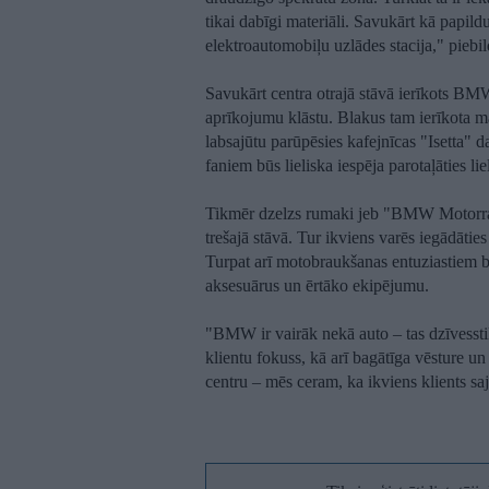
tikai dabīgi materiāli. Savukārt kā papildu
elektroautomobiļu uzlādes stacija," piebi
Savukārt centra otrajā stāvā ierīkots BMW
aprīkojumu klāstu. Blakus tam ierīkota mā
labsajūtu parūpēsies kafejnīcas "Isetta
faniem būs lieliska iespēja parotaļāties liel
Tikmēr dzelzs rumaki jeb "BMW Motorrad"
trešajā stāvā. Tur ikviens varēs iegādātie
Turpat arī motobraukšanas entuziastiem b
aksesuārus un ērtāko ekipējumu.
"BMW ir vairāk nekā auto – tas dzīvessti
klientu fokuss, kā arī bagātīga vēsture un
centru – mēs ceram, ka ikviens klients sa