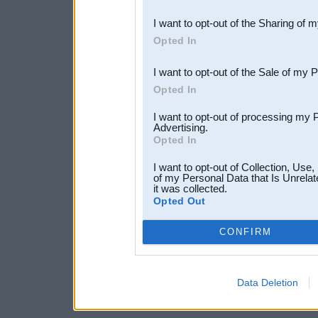
also be disclosed by us to 
I want to opt-out of the Sharing of 
Downstream Participants
th
Opted In
third parties.
I want to opt-out of the Sale of my 
Opted In
I want to opt-out of processing my 
Advertising.
Opted In
I want to opt-out of Collection, Use
of my Personal Data that Is Unrelat
it was collected.
Opted Out
CONFIRM
Data Deletion