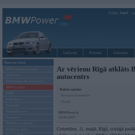
Sveiks,
Viesi!
Ie
Galvenā
Forums
Galerijas
Ziņas un raksti
Ar vērienu Rīgā atklāts 
BMW modeļu jaunumi
autocentrs
BMW testi
Tehnoloģijas & sasniegumi
BMW Latvijā
Raksta opcijas
MINI
Pievienot komentāru
Rolls-Royce
Drukāt
Pasākumi
Vadāmības tests
BMWPower.lv,
Autosports
13-05-2017
BMWPower aktuāli
Ceturtdien, 11. maijā, Rīgā, svinīgā pasā
Reklāmas raksti