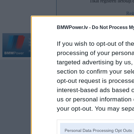
Tikai reģistrēti lietotāj
Reģi
BMWPower.lv -
Do Not Process My
Vortāls BMWPower.lv darbojas
If you wish to opt-out of the
kopš 2002. gada 14. maija. Tas nav auto klubs un nav saistīts ar
Galvena
|
Fo
BMW AG.
processing of your personal
Par BMWPower
|
Kontakti
|
Reklāma
targeted advertising by us
section to confirm your sel
opt-out request is proces
interest-based ads based o
us or personal information d
your opt-out. You may separ
disclosure of your personal
IAB’s list of downstream pa
Personal Data Processing Opt Outs