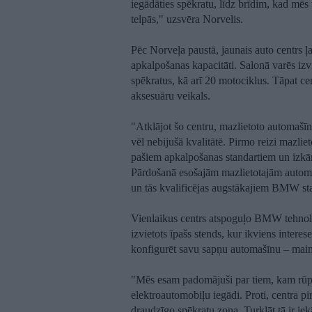
iegādāties spēkratu, līdz brīdim, kad mē
telpās," uzsvēra Norvelis.
Pēc Norveļa paustā, jaunais auto centrs
apkalpošanas kapacitāti. Salonā varēs izv
spēkratus, kā arī 20 motociklus. Tāpat c
aksesuāru veikals.
"Atklājot šo centru, mazlietoto automašī
vēl nebijušā kvalitātē. Pirmo reizi mazliet
pašiem apkalpošanas standartiem un izkā
Pārdošanā esošajām mazlietotajām automa
un tās kvalificējas augstākajiem BMW sta
Vienlaikus centrs atspoguļo BMW tehnolo
izvietots īpašs stends, kur ikviens interes
konfigurēt savu sapņu automašīnu – main
"Mēs esam padomājuši par tiem, kam rūp z
elektroautomobiļu iegādi. Proti, centra pi
draudzīgo spēkratu zona. Turklāt tā ir ie