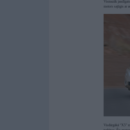
Vismazāk jaudīgais 
motors sajūgts ar 
Visdārgākā “X5” mod