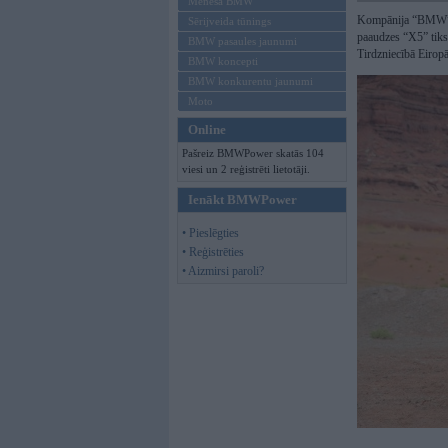
Mēneša BMW
Kompānija “BMW” of
Sērijveida tūnings
paaudzes “X5” tiks
BMW pasaules jaunumi
Tirdzniecībā Eirop
BMW koncepti
BMW konkurentu jaunumi
Moto
Online
Pašreiz BMWPower skatās 104
viesi un 2 reģistrēti lietotāji.
Ienākt BMWPower
• Pieslēgties
• Reģistrēties
• Aizmirsi paroli?