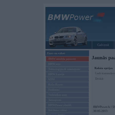
Galvenā
Ziņas un raksti
Jaunās p
BMW modeļu jaunumi
BMW testi
Raksta opcijas
Tehnoloģijas & sasniegumi
Lasīt komentāru
BMW Latvijā
Drukāt
MINI
Rolls-Royce
Pasākumi
Vadāmības tests
Autosports
BMWPower aktuāli
BMWPower.lv / D
Reklāmas raksti
30-05-2013