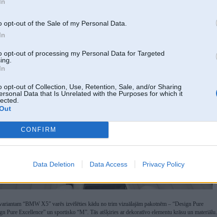
In
dējā no tām būs vienīgā, kurai nebūs pieejama pilnpiedziņas sistēma.
o opt-out of the Sale of my Personal Data.
In
to opt-out of processing my Personal Data for Targeted
ing.
In
o opt-out of Collection, Use, Retention, Sale, and/or Sharing
ersonal Data that Is Unrelated with the Purposes for which it
lected.
Out
CONFIRM
Data Deletion
Data Access
Privacy Policy
 variantam “BMW X5” varēs izvēlēties kādu no trim vizuālajām pakotnēm – “Design Pure
gn Pure Excellence” un sportisko “M”. Tās atšķiries ar dekoratīvo elementu krāsu un materiālu.