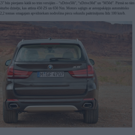
” būs pieejams kādā no trim versijām – “xDrive50i”, “xDrive30d” un “M50d”. Pirmā no tām
 biturbo dzinēju, kas attīsta 450 ZS un 650 Nm. Motors sajūgts ar astoņpakāpju automātisko
2,2 tonnas smagajam apvidniekam nodrošina piecu sekunžu paātrinājumu līdz 100 km/h.