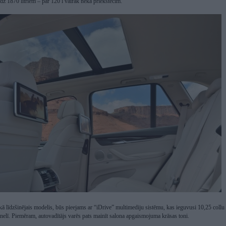
līdz 1870 litriem – par 120 l vairāk nekā priekštecim.
 līdzšinējais modelis, būs pieejams ar “iDrive” multimediju sistēmu, kas ieguvusi 10,25 collu
nelī. Piemēram, autovadītājs varēs pats mainīt salona apgaismojuma krāsas toni.