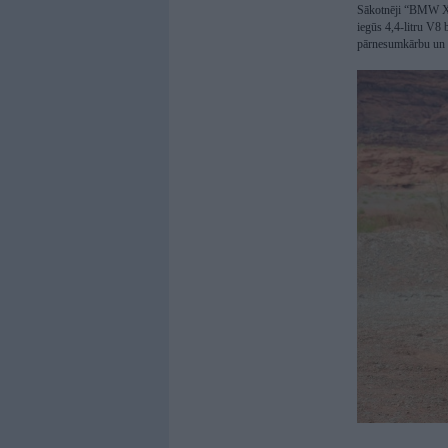
Sākotnēji “BMW X5
iegūs 4,4-litru V8
pārnesumkārbu un 