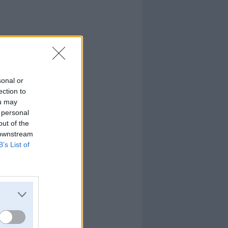
sonal or
ection to
ou may
 personal
out of the
 downstream
B’s List of