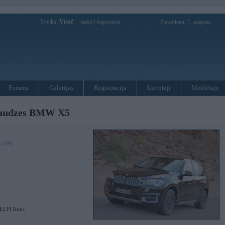
Sveiks,
Viesi!
|
Piektdiena, 7. augusts
Ienākt
Reģistrācija
Forums
Galerijas
Reģistrācija
Lietotāji
Meklētājs
aaudzes BMW X5
s (34)
ELFI Auto,