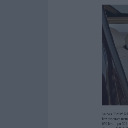
Jaunais “BMW X5” p
līdz pusotram metr
650 litru – par 30 