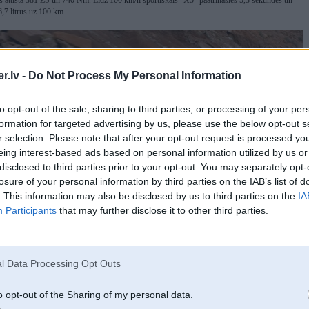
rs attīsta 381 ZS un 740 Nm. Līdz 100 km/h sportiskais “X5” paātrināsies 5,3 sekundēs un
 6,7 litrus uz 100 km.
.lv -
Do Not Process My Personal Information
to opt-out of the sale, sharing to third parties, or processing of your per
formation for targeted advertising by us, please use the below opt-out s
r selection. Please note that after your opt-out request is processed y
eing interest-based ads based on personal information utilized by us or
disclosed to third parties prior to your opt-out. You may separately opt-
losure of your personal information by third parties on the IAB’s list of
. This information may also be disclosed by us to third parties on the
IA
Participants
that may further disclose it to other third parties.
l Data Processing Opt Outs
o opt-out of the Sharing of my personal data.
jaunā modeļa debijas tā piedāvājumam pievienosies “xDrive35i” (306 ZS) un “xDrive40d”
ā arī bāzes modifikācijas “xDrive25d” un “sDrive25d” ar nepilnu sešu litru dīzeļa patēriņ uz