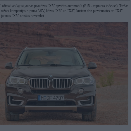
iciāli atklājusi jaunās paaudzes “X5” apvidus automobili (F15 – rūpnīcas indekss). Trešās
 ražots kompānijas rūpnīcā ASV, līdzās “X6” un “X3”, kuriem drīz pievienosies arī “X4”.
ā jaunais “X5” nonāks novembrī.