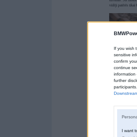
turbīnas. Šis moto
vidēji patērēs tikai
BMWPower
If you wish 
sensitive in
confirm you
continue se
information 
further disc
participants
Downstream 
Persona
I want t
Nedaudz vēlāk pēc 
(313 ZS) versija, k