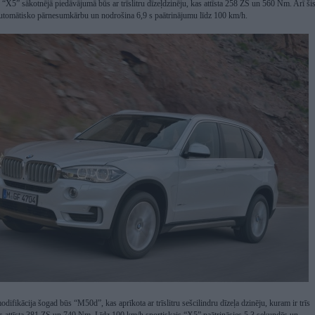
“X5” sākotnējā piedāvājumā būs ar trīslitru dīzeļdzinēju, kas attīsta 258 ZS un 560 Nm. Arī ši
automātisko pārnesumkārbu un nodrošina 6,9 s paātrinājumu līdz 100 km/h.
ifikācija šogad būs “M50d”, kas aprīkota ar trīslitru sešcilindru dīzeļa dzinēju, kuram ir trīs