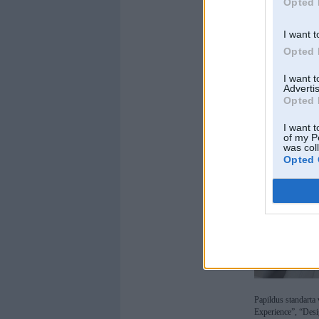
Opted 
100 km. Turklāt pē
I want t
Opted 
I want 
Advertis
Opted 
I want t
of my P
was col
Opted 
Papildus standarta
Experience”, “Desi