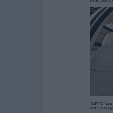
tilpums palielinās 
“BMW X5”, tāpat kā
ekrānu priekšējā pa