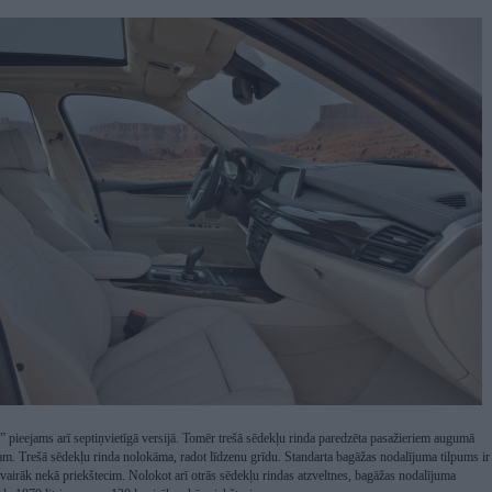
ieejams arī septiņvietīgā versijā. Tomēr trešā sēdekļu rinda paredzēta pasažieriem augumā
am. Trešā sēdekļu rinda nolokāma, radot līdzenu grīdu. Standarta bagāžas nodalījuma tilpums ir
l vairāk nekā priekštecim. Nolokot arī otrās sēdekļu rindas atzveltnes, bagāžas nodalījuma