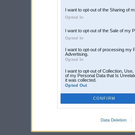
also be disclosed by us to 
I want to opt-out of the Sharing of 
Downstream Participants
th
Opted In
third parties.
I want to opt-out of the Sale of my 
Opted In
I want to opt-out of processing my 
Advertising.
Opted In
I want to opt-out of Collection, Use
of my Personal Data that Is Unrelat
it was collected.
Opted Out
CONFIRM
Data Deletion