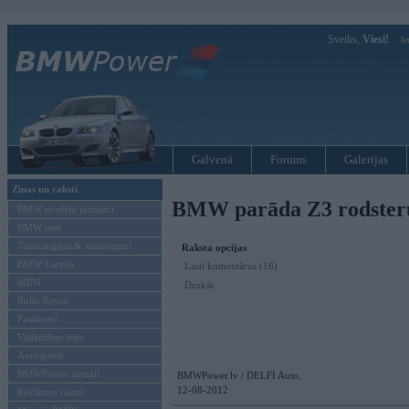
Sveiks,
Viesi!
Ie
Galvenā
Forums
Galerijas
Ziņas un raksti
BMW parāda Z3 rodsteru
BMW modeļu jaunumi
BMW testi
Tehnoloģijas & sasniegumi
Raksta opcijas
BMW Latvijā
Lasīt komentārus (16)
MINI
Drukāt
Rolls-Royce
Pasākumi
Vadāmības tests
Autosports
BMWPower aktuāli
BMWPower.lv / DELFI Auto,
12-08-2012
Reklāmas raksti