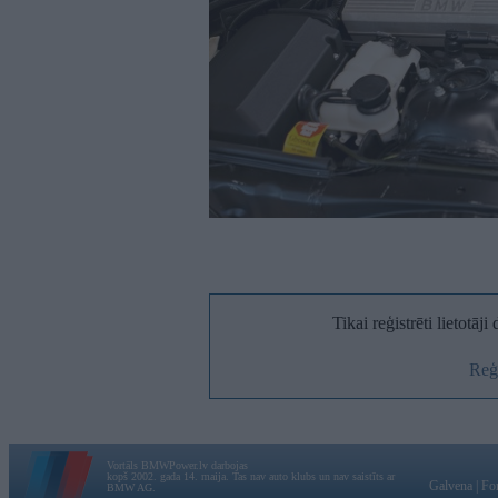
Tikai reģistrēti lietotāj
Reģi
Vortāls BMWPower.lv darbojas
kopš 2002. gada 14. maija. Tas nav auto klubs un nav saistīts ar
Galvena
|
Fo
BMW AG.