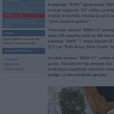
Mēneša BMW
Kompānijas "BMW" sporta nodaļa "BMW 
Sērijveida tūnings
savulaik izgatavoto "Z3" rodstera prototi
BMW pasaules jaunumi
neatklāj detalizētāku informāciju par šo p
BMW koncepti
BMW konkurentu jaunumi
"pirms daudziem gadiem".
Moto
Visticamāk, minētais "BMW Z3" prototips 
Online
attīsta 326 zirgspēku jaudu un 490 ņūto
Pašreiz BMWPower skatās 108
izmantoja "BMW" 7. sērijas limuzīnā (E38
viesi un 8 reģistrēti lietotāji.
(E31) un "Rolls-Royce Silver Seraph" li
Ienākt BMWPower
Savukārt standarta "BMW Z3" rodsters ti
• Pieslēgties
gadam. Sākotnēji tam bija pieejams tikai 1
• Reģistrēties
piedāvājumu papildināja sešcilindru moto
• Aizmirsi paroli?
jaudīgu 3,2-litru sešcilindru agregātu.