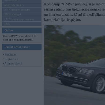
Mēneša BMW
Kompānija “BMW” publicējusi pirmo oficiā
Sērijveida tūnings
sērijas sedanu, kas tirdzniecībā nonāks 
BMW pasaules jaunumi
un interjera dizains, kā arī tā piedāvājum
BMW koncepti
BMW konkurentu jaunumi
komplektācijas iespējām.
Moto
Online
Pašreiz BMWPower skatās 115
viesi un 0 reģistrēti lietotāji.
Ienākt BMWPower
• Pieslēgties
• Reģistrēties
• Aizmirsi paroli?