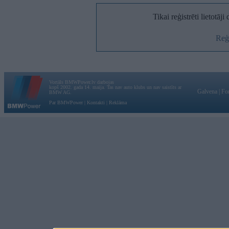
Tikai reģistrēti lietotāj
Reģi
Vortāls BMWPower.lv darbojas
kopš 2002. gada 14. maija. Tas nav auto klubs un nav saistīts ar
Galvena
|
Fo
BMW AG.
Par BMWPower
|
Kontakti
|
Reklāma