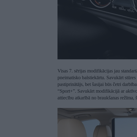
Visas 7. sērijas modifikācijas jau standa
pneimatisko balstiekārtu. Savukārt stūres 
pastiprinātājs, bet šasijai būs četri darb
“Sport+”. Savukārt modifikācijā ar aktīv
attiecību atkarībā no braukšanas režīma,