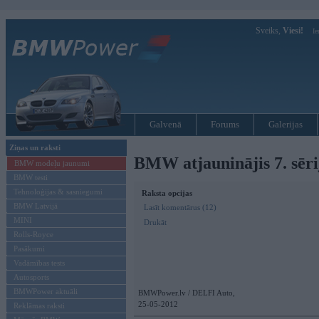
Sveiks,
Viesi!
Ie
Galvenā
Forums
Galerijas
Ziņas un raksti
BMW atjauninājis 7. sēri
BMW modeļu jaunumi
BMW testi
Tehnoloģijas & sasniegumi
Raksta opcijas
BMW Latvijā
Lasīt komentārus (12)
MINI
Drukāt
Rolls-Royce
Pasākumi
Vadāmības tests
Autosports
BMWPower aktuāli
BMWPower.lv / DELFI Auto,
25-05-2012
Reklāmas raksti