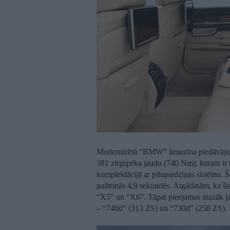
Modernizētā “BMW” limuzīna piedāvājumu 
381 zirgspēka jaudu (740 Nm), kuram ir tr
komplektācijā ar pilnpiedziņas sistēmu
paātrinās 4,9 sekundēs. Atgādinām, ka šis
“X5” un “X6”. Tāpat pieejamas mazāk jaud
– “740d” (313 ZS) un “730d” (258 ZS).