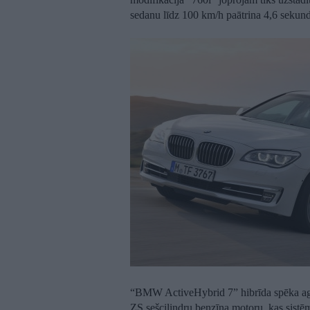
sedanu līdz 100 km/h paātrina 4,6 sekund
“BMW ActiveHybrid 7” hibrīda spēka agreg
ZS sešcilindru benzīna motoru, kas sist