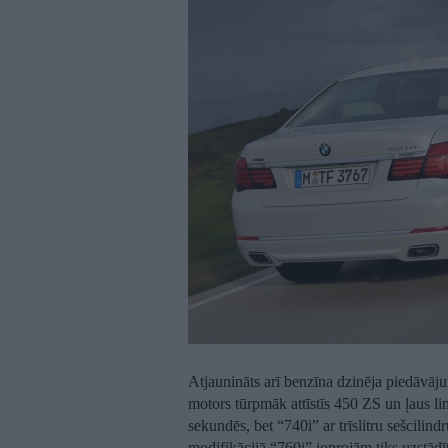
Atjaunināts arī benzīna dzinēja piedāvā
motors tūrpmāk attīstīs 450 ZS un ļaus l
sekundēs, bet “740i” ar trīslitru sešcilin
modifikācijā “760i” joprojām tiks uzstādī