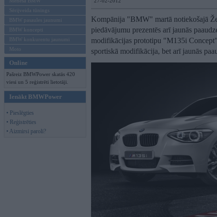
Mēneša BMW
27-02-2012
Sērijveida tūnings
Kompānija "BMW" martā notiekošajā Žen
BMW pasaules jaunumi
piedāvājumu prezentēs arī jaunās paaudzes
BMW koncepti
BMW konkurentu jaunumi
modifikācijas prototipu "M135i Concept".
Moto
sportiskā modifikācija, bet arī jaunās paa
Online
Pašreiz BMWPower skatās 420
viesi un 5 reģistrēti lietotāji.
Ienākt BMWPower
• Pieslēgties
• Reģistrēties
• Aizmirsi paroli?