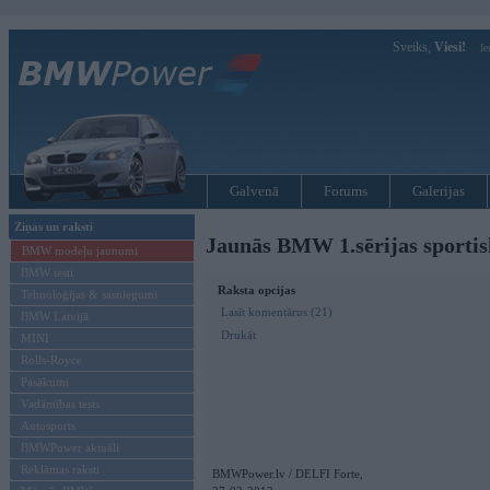
Sveiks,
Viesi!
Ie
Galvenā
Forums
Galerijas
Ziņas un raksti
Jaunās BMW 1.sērijas sportis
BMW modeļu jaunumi
BMW testi
Raksta opcijas
Tehnoloģijas & sasniegumi
Lasīt komentārus (21)
BMW Latvijā
Drukāt
MINI
Rolls-Royce
Pasākumi
Vadāmības tests
Autosports
BMWPower aktuāli
Reklāmas raksti
BMWPower.lv / DELFI Forte,