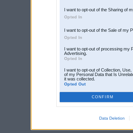
also be disclosed by us to 
I want to opt-out of the Sharing of 
Downstream Participants
th
Opted In
third parties.
I want to opt-out of the Sale of my 
Opted In
I want to opt-out of processing my 
Advertising.
Opted In
I want to opt-out of Collection, Use
of my Personal Data that Is Unrelat
it was collected.
Opted Out
CONFIRM
Data Deletion