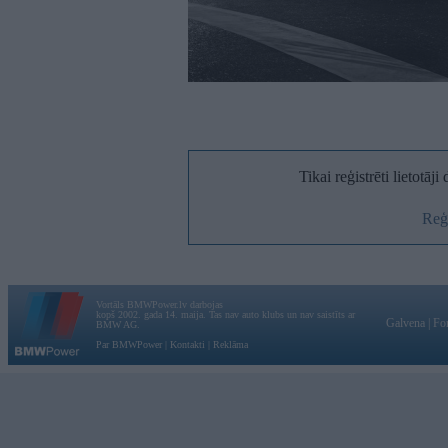
Tikai reģistrēti lietotāj
Reģi
Vortāls BMWPower.lv darbojas
kopš 2002. gada 14. maija. Tas nav auto klubs un nav saistīts ar
Galvena
|
Fo
BMW AG.
Par BMWPower
|
Kontakti
|
Reklāma