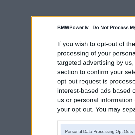
BMWPower.lv -
Do Not Process My
If you wish to opt-out of the
processing of your personal
targeted advertising by us
section to confirm your sel
opt-out request is proces
interest-based ads based o
us or personal information d
your opt-out. You may separ
disclosure of your personal
IAB’s list of downstream pa
Personal Data Processing Opt Outs