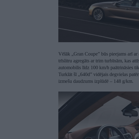
Vēlāk „Gran Coupe” būs pieejams arī ar 
trīslitru agregāts ar trim turbīnām, kas a
automobilis līdz 100 km/h paātrināsies ti
Turklāt šī „640d” vidējais degvielas patē
izmešu daudzums izplūdē – 148 g/km.