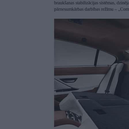
braukšanas stabilizācijas sistēmas, dzinēj
pārnesumkārbas darbības režīmu – „Comf