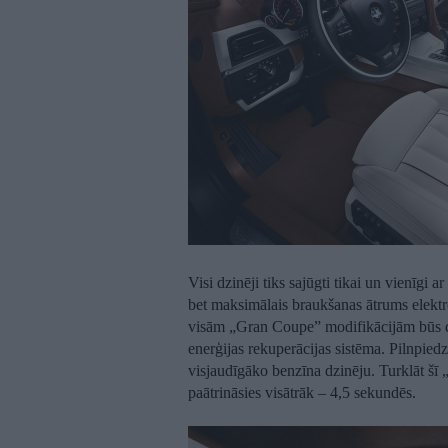
Visi dzinēji tiks sajūgti tikai un vienīg
bet maksimālais braukšanas ātrums elektr
visām „Gran Coupe” modifikācijām būs d
enerģijas rekuperācijas sistēma. Pilnpiedzi
visjaudīgāko benzīna dzinēju. Turklāt šī
paātrināsies visātrāk – 4,5 sekundēs.