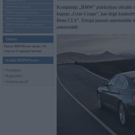
Mēneša BMW
Sērijveida tūnings
Kompānija „BMW” publicējusi oficiālo inf
BMW pasaules jaunumi
kupeju „Gran Coupe”, kas tirgū konkurē
BMW koncepti
Benz CLS”. Eiropā jaunais automobilis ti
BMW konkurentu jaunumi
autoizstādē.
Moto
Online
Pašreiz BMWPower skatās 141
viesi un 0 reģistrēti lietotāji.
Ienākt BMWPower
• Pieslēgties
• Reģistrēties
• Aizmirsi paroli?