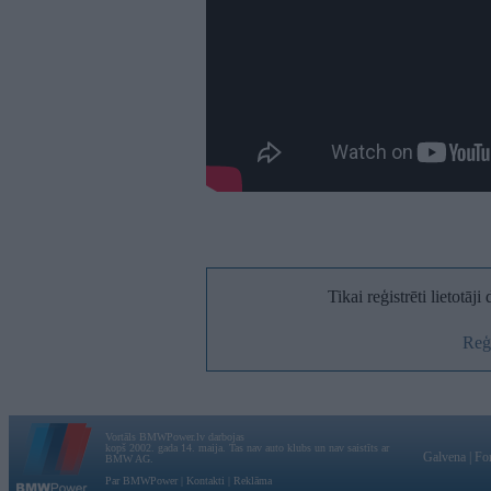
Tikai reģistrēti lietotāj
Reģi
Vortāls BMWPower.lv darbojas
kopš 2002. gada 14. maija. Tas nav auto klubs un nav saistīts ar
Galvena
|
Fo
BMW AG.
Par BMWPower
|
Kontakti
|
Reklāma