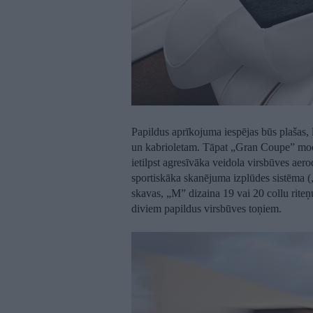
Papildus aprīkojuma iespējas būs plašas, l
un kabrioletam. Tāpat „Gran Coupe” mod
ietilpst agresīvāka veidola virsbūves aer
sportiskāka skanējuma izplūdes sistēma (
skavas, „M” dizaina 19 vai 20 collu riteņ
diviem papildus virsbūves toņiem.