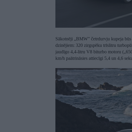
Sākotnēji „BMW” četrdurvju kupeja būs 
dzinējiem: 320 zirgspēku trīslitru turbop
jaudīgo 4,4-litru V8 biturbo motoru („650
km/h paātrināsies attiecīgi 5,4 un 4,6 sek