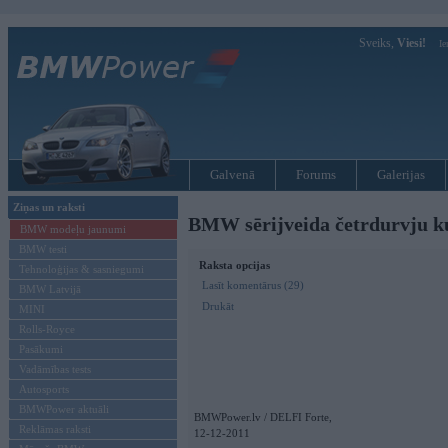
Sveiks,
Viesi!
Ie
Galvenā
Forums
Galerijas
Ziņas un raksti
BMW sērijveida četrdurvju k
BMW modeļu jaunumi
BMW testi
Raksta opcijas
Tehnoloģijas & sasniegumi
Lasīt komentārus (29)
BMW Latvijā
Drukāt
MINI
Rolls-Royce
Pasākumi
Vadāmības tests
Autosports
BMWPower aktuāli
BMWPower.lv / DELFI Forte,
Reklāmas raksti
12-12-2011