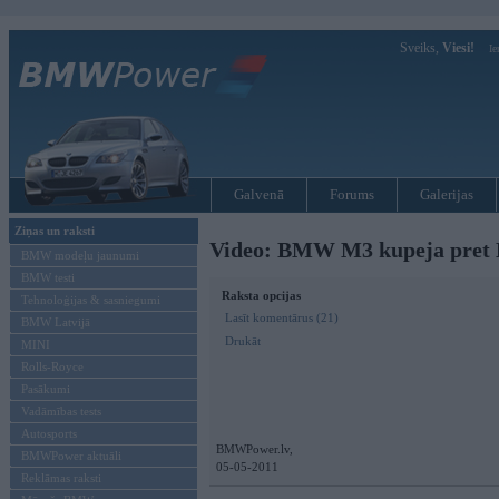
Sveiks,
Viesi!
Ie
Galvenā
Forums
Galerijas
Ziņas un raksti
Video: BMW M3 kupeja pret
BMW modeļu jaunumi
BMW testi
Raksta opcijas
Tehnoloģijas & sasniegumi
Lasīt komentārus (21)
BMW Latvijā
Drukāt
MINI
Rolls-Royce
Pasākumi
Vadāmības tests
Autosports
BMWPower.lv,
BMWPower aktuāli
05-05-2011
Reklāmas raksti