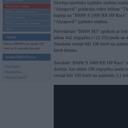
Mēneša BMW
Slovēņu sportisko izplūdes sistēmu izstr
Sērijveida tūnings
“Akrapovič” publicējis video īsfilmu “
BMW pasaules jaunumi
kupeju un “BMW S 1000 RR HP Race” mo
BMW koncepti
“Akrapovič” izplūdes sistēma.
BMW konkurentu jaunumi
Moto
Pārveidotais “BMW M3” aprīkots ar četrl
Online
attīsta 442 zirgspēku (+22 ZS) jaudu u
Standarta versijā līdz 100 km/h tas paāt
Pašreiz BMWPower skatās 125
viesi un 6 reģistrēti lietotāji.
km/h ātrumu.
Ienākt BMWPower
Savukārt “BMW S 1000 RR HP Race” motoc
• Pieslēgties
dzinēju, kas attīsta 198 zirgspēku jaudu
• Reģistrēties
versijā līdz 100 km/h tas paātrinās 3,1 
• Aizmirsi paroli?