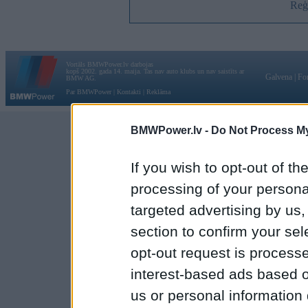
Reģi
Vortāls BMWPower.lv darbojas
kopš 2002. gada 14. maija. Tas nav auto klubs un nav saistīts ar
Galvena
|
Fo
BMW AG.
Par BMWPower
|
Kontakti
|
Reklāma
BMWPower.lv -
Do Not Process My
If you wish to opt-out of the
processing of your personal
targeted advertising by us
section to confirm your sel
opt-out request is proces
interest-based ads based o
us or personal information d