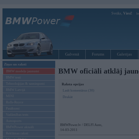
Sveiks,
Viesi!
Ie
Galvenā
Forums
Galerijas
Ziņas un raksti
BMW oficiāli atklāj jaun
BMW modeļu jaunumi
BMW testi
Tehnoloģijas & sasniegumi
Raksta opcijas
BMW Latvijā
Lasīt komentārus (30)
MINI
Drukāt
Rolls-Royce
Pasākumi
Vadāmības tests
Autosports
BMWPower.lv / DELFI Auto,
BMWPower aktuāli
14-03-2011
Reklāmas raksti