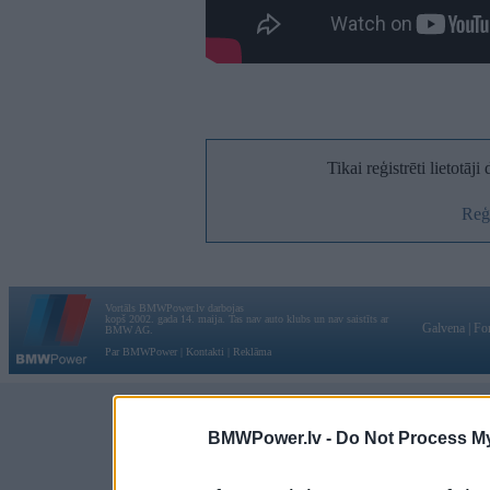
Tikai reģistrēti lietotāj
Reģi
Vortāls BMWPower.lv darbojas
kopš 2002. gada 14. maija. Tas nav auto klubs un nav saistīts ar
Galvena
|
Fo
BMW AG.
Par BMWPower
|
Kontakti
|
Reklāma
BMWPower.lv -
Do Not Process My