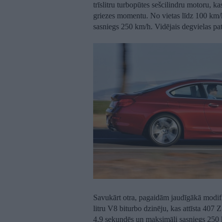
trīslitru turbopūtes sešcilindru motoru, 
griezes momentu. No vietas līdz 100 km/h
sasniegs 250 km/h. Vidējais degvielas patē
Savukārt otra, pagaidām jaudīgākā modif
litru V8 biturbo dzinēju, kas attīsta 407
4,9 sekundēs un maksimāli sasniegs 250 km