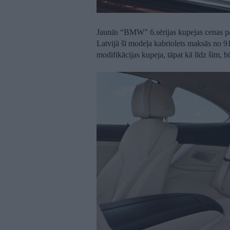
Jaunās “BMW” 6.sērijas kupejas cenas pa
Latvijā šī modeļa kabriolets maksās no 9
modifikācijas kupeja, tāpat kā līdz šim, b