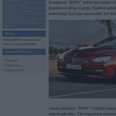
Mēneša BMW
Kompānija “BMW” publicējusi pirmo ofici
Sērijveida tūnings
paaudzes 6.sērijas kupeju. Plašākai publik
BMW pasaules jaunumi
notiekošajā Šanhajas autoizstādē, bet tir
BMW koncepti
BMW konkurentu jaunumi
Moto
Online
Pašreiz BMWPower skatās 252
viesi un 2 reģistrēti lietotāji.
Ienākt BMWPower
• Pieslēgties
• Reģistrēties
• Aizmirsi paroli?
Jaunās paaudzes “BMW” 6.sērijas kupeja s
augusi gabarītos. Tās kopgarums pieaudzi