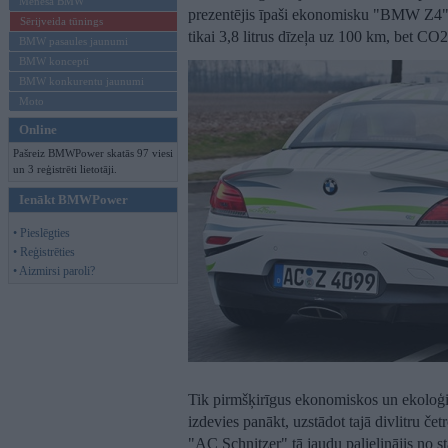
Mēneša BMW
prezentējis īpaši ekonomisku "BMW Z4" ro
Sērijveida tūnings
tikai 3,8 litrus dīzeļa uz 100 km, bet CO
BMW pasaules jaunumi
BMW koncepti
BMW konkurentu jaunumi
Moto
Online
Pašreiz BMWPower skatās 97 viesi
un 3 reģistrēti lietotāji.
Ienākt BMWPower
• Pieslēgties
• Reģistrēties
• Aizmirsi paroli?
Tik pirmšķirīgus ekonomiskos un ekolo
izdevies panākt, uzstādot tajā divlitru čet
"AC Schnitzer" tā jaudu palielinājis no 