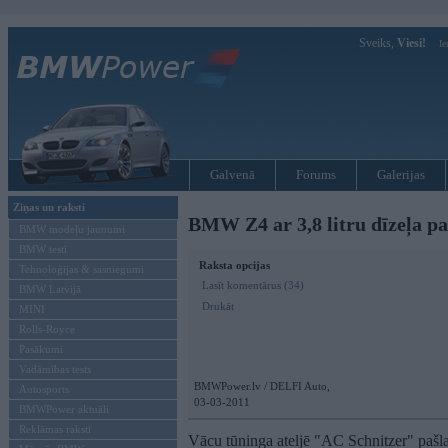
Sveiks,
Viesi!
Ie
Galvenā
Forums
Galerijas
Ziņas un raksti
BMW Z4 ar 3,8 litru dīzeļa pa
BMW modeļu jaunumi
BMW testi
Raksta opcijas
Tehnoloģijas & sasniegumi
Lasīt komentārus (34)
BMW Latvijā
Drukāt
MINI
Rolls-Royce
Pasākumi
Vadāmības tests
BMWPower.lv / DELFI Auto,
Autosports
03-03-2011
BMWPower aktuāli
Reklāmas raksti
Vācu tūninga ateljē "AC Schnitzer" pašla