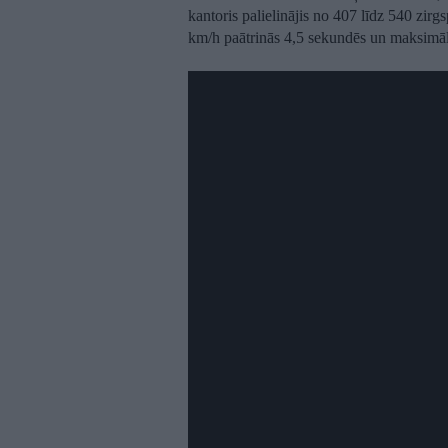
kantoris palielinājis no 407 līdz 540 zi
km/h paātrinās 4,5 sekundēs un maksimāl